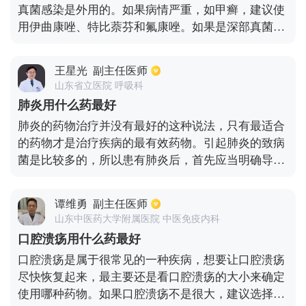
真菌感染是外用的。如果病情严重，如甲癣，建议使
用伊曲康唑、特比萘芬和氟康唑。如果是深部真菌感
染，则进行诊断和培养，如两性霉素B、伊曲康唑和
氟康唑。外用药物如达克罗宁、金环碱、特比萘芬、
王星光
副主任医师
联苯苄唑，当然还有冰醋酸如局部用醋酸，如用于甲
山东省立医院 呼吸科
癣。
肺炎用什么药最好
肺炎的药物治疗并没有最好的这种说法，只有最适合
的药物才是治疗疾病的最有效药物。引起肺炎的致病
菌是比较多的，所以患有肺炎后，首先应当明确导致
肺炎的具体病因，才可以进行针对性的治疗，例如患
者是由于细菌感染所引起的，这种情况下如果使用抗
谭维勇
副主任医师
病毒的药物则没有任何的治疗效果，只能根据检查结
山东中医药大学附属医院 中医免疫内科
果使用头孢或者青霉素等一些抗生素药物来进行治
口腔溃疡用什么药最好
疗，如果患者是由于支原体或者衣原体感染所引起
口腔溃疡是属于很常见的一种疾病，想要让口腔溃疡
的，使用上述药物则没有效果，需要使用阿奇霉素等
尽快恢复起来，最主要还是看口腔溃疡的大小来确定
一些药物进行治疗，如果患者是由于病毒感染所引起
使用哪种药物。如果口腔溃疡不是很大，建议选择局
的，则应当使用奥司他韦等一些抗病毒药物来进行治