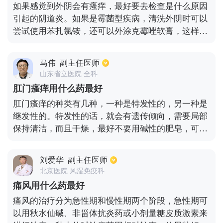
如果感觉到外阴会有瘙痒，最好要去检查是什么原因
引起的阴道炎。如果是霉菌型疾病，清洗外阴时可以
尝试使用苯扎氯铵，还可以外涂克霉唑软膏，这样止
痒效果比较不错。若阴道炎是由滴虫或者细菌引起
的，可以在阴道塞奥硝唑栓治疗，并吞服奥硝唑片
马伟
副主任医师
剂，吃药之后不能喝酒，因为酒精会和该药物形成双
山东省立医院 全科
硫仑反应。
肛门瘙痒用什么药最好
肛门瘙痒的种类有几种，一种是特发性的，另一种是
继发性的。特发性的话，就会有遗传倾向，需要局部
保持清洁，而且干燥，最好不要用碱性的肥皂，可以
在肛门处涂止痒膏。晚上肛门瘙痒会影响睡眠，可以
在睡觉之前吃促进睡眠的药品，肛门的周围是寄生虫
刘爱华
副主任医师
比较容易繁殖的地方，孩子肛门瘙痒的主要原因就是
北京医院 风湿免疫科
蛲虫，这种情况可以用去驱虫的方法治疗。另外，病
痛风用什么药最好
人应该及时清洗肛门周围，让肛周保持清洁，内裤也
痛风的治疗分为急性期和慢性期两个阶段，急性期可
应该保持清洁。
以用秋水仙碱、非甾体抗炎药或小剂量糖皮质激素来