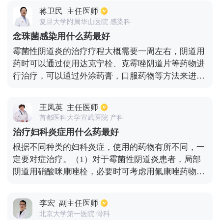
右，每日两次，每次二十分钟左右。在坐浴时需要将
蒋卫民
主任医师
会阴部浸没于药液中，平时要注意外阴的清洁和干
复旦大学附属华山医院 感染科
燥，尽量穿宽松、舒适度比较好的内裤，禁忌穿化纤
念珠菌感染用什么药最好
内裤，月经期间禁忌坐浴，以免引起感染。
霉菌性阴道炎的治疗疗程大概需要一周左右，阴道用
药时可以通过使用达克宁栓、克霉唑阴道片等药物进
行治疗，可以通过外涂药膏，口服药物等方法来进行
治疗的，比较常见的以及有效的药物，包括口服氟伊
曲康唑、氟康唑，一般情况下吃药的时间较短，但是
王凤英
主任医师
效果还是比较不错的，对于有外阴瘙痒的患者，可以
首都医科大学宣武医院 产科
使用达克宁软膏进行涂抹。日常的生活当中保持外阴
治疗妇科炎症用什么药最好
的清洁，每天更换内裤很重要，像甜食和辛辣的食物
根据不同种类的妇科炎症，使用的药物有所不同，一
不建议吃。
定要对症治疗。（1）对于霉菌性阴道炎患者，局部
阴道用硝酸咪康唑栓，必要时可考虑用氟康唑药物治
疗。（2）对于滴虫性阴道炎患者，需要夫妻双方口
服甲硝唑片，阴道局部上甲硝唑栓。（3）对于盆腔
李宏
副主任医师
炎患者，常见的药物是头孢类药物，联合甲硝唑类药
北京大学第一医院 骨科