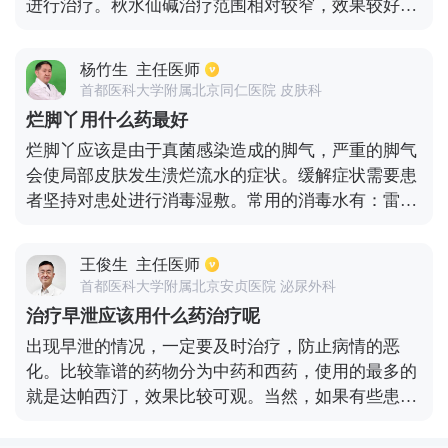
进行治疗。秋水仙碱治疗范围相对较窄，效果较好。
如果患者服用过多的秋水仙碱，很容易引起中毒症
状，如腹泻、恶心等。如果有中毒症状，不要立即停
杨竹生
主任医师
药。糖皮质激素患者不要长时间使用，因为糖皮质激
首都医科大学附属北京同仁医院 皮肤科
素会导致骨质疏松和股骨头坏死。非甾体抗炎药具有
烂脚丫用什么药最好
很强的抗炎作用，但会出现胃肠道反应，如胃肠道粘
烂脚丫应该是由于真菌感染造成的脚气，严重的脚气
膜炎症和溃疡。在慢性期治疗中，非布司他是一种黄
会使局部皮肤发生溃烂流水的症状。缓解症状需要患
嘌呤氧化酶抑制剂，用于长期治疗高尿酸血症，效果
者坚持对患处进行消毒湿敷。常用的消毒水有：雷佛
较好。但是患者应在用药过程中监测血尿酸水平，不
奴尔水和高锰酸钾水等。经过一段时间的消毒湿敷，
能使尿酸下降太多。
如果患处有明显的好转或者说不再流水了。可以继续
王俊生
主任医师
涂抹外用的药膏来进行下一步的治疗，比如达克宁霜
首都医科大学附属北京安贞医院 泌尿外科
等。外用的药膏的使用时间需要根据病情来定， 一般
治疗早泄应该用什么药治疗呢
至少要用三周左右。
出现早泄的情况，一定要及时治疗，防止病情的恶
化。比较靠谱的药物分为中药和西药，使用的最多的
就是达帕西汀，效果比较可观。当然，如果有些患者
使用该药物不起作用，或者对该药物过敏，也可以考
虑换抗抑郁药物，但是这些药物会产生副作用，比如