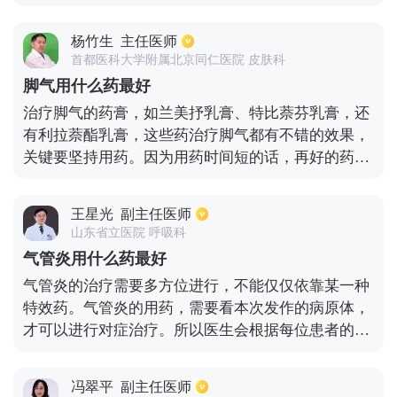
部涂抹布溃疡糊剂，这样就能促进口腔溃疡尽快愈合
疗。总之对于肺炎的治疗，应当根据相应检查结果，
起来。如果疼痛感比较强烈，可以选择使用0.5%的盐
针对性的使用药物。
杨竹生
主任医师
酸达克罗宁进行涂抹，很快就能达到止痛的作用。不
首都医科大学附属北京同仁医院 皮肤科
过需要注意的是，这种毕竟是麻药，最好不要去使
脚气用什么药最好
用，或者少量使用。如果口腔溃疡面积较大，可以使
治疗脚气的药膏，如兰美抒乳膏、特比萘芬乳膏，还
用曲安西龙软膏进行涂抹。经常长时间都没有愈合，
有利拉萘酯乳膏，这些药治疗脚气都有不错的效果，
建议选择局部注射的方式治疗。
关键要坚持用药。因为用药时间短的话，再好的药都
不能达到最好的治疗效果，所有一定要根据医生的要
求，按疗程用药。就最常见的脚气而言，一般疗程不
王星光
副主任医师
少于六周。
山东省立医院 呼吸科
气管炎用什么药最好
气管炎的治疗需要多方位进行，不能仅仅依靠某一种
特效药。气管炎的用药，需要看本次发作的病原体，
才可以进行对症治疗。所以医生会根据每位患者的病
情制定具体的治疗方案，病毒、细菌或病原体感染都
会引起气管炎，所以使用的药物也不同，单靠对症药
冯翠平
副主任医师
物是不能解决问题的。气管炎患者平常可以服用气管