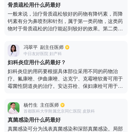
物进行联合用药治疗。（4）对于细菌性阴道炎患
骨质疏松用什么药最好
者，一般情况是阴道局部用甲硝唑栓剂。（5）对于
一般来说，治疗骨质疏松较好的药物有降钙素，而降
宫颈炎患者，大多是头孢类抗生素药物治疗，口服抗
钙素有分为鼻喷剂和针剂，属于第一类药物，这类药
生素药物等。
物对于骨质疏松的治疗能起到较好的效果。第二类药
物则是双膦酸盐，很多欧洲国家都会使用这类药物来
进行骨质疏松的治疗。而对于女性绝经后出现的骨质
冯翠平
副主任医师
疏松症状，患者可以采取激素替代疗法，这样就能有
中日友好医院 妇产科
效减轻骨质疏松的症状。不过一般对于骨质疏松症状
妇科炎症用什么药最好？
的治疗，患者应该在医生明确诊断后，并在医生的指
妇科炎症的用药要根据具体部位采用不同的药物治
导下进行相应的治疗，这样才能达到良好的治疗效
疗。氟康唑、伊曲康唑、达克宁、克霉唑软膏可用于
果。
霉菌性阴道炎的治疗。安达芬栓、保妇康栓可用于宫
颈炎的治疗。替硝唑、灭滴灵、日舒安洗液，或者是
1:5000的高锰酸钾洗液可用于滴虫性阴道炎的治疗。
杨竹生
主任医师
己烯雌酚、尼尔雌醇或者是1%的乳酸可用于老年性
首都医科大学附属北京同仁医院 皮肤科
阴道炎的治疗。霉素类、头孢类或抗厌氧菌的药物可
真菌感染用什么药最好
用于盆腔炎的治疗。还可以使用妇炎康、宫炎平中草
真菌感染可分为浅表真菌感染和深部真菌感染。局部
药来治疗妇科炎症。