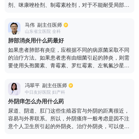
剂、咪康唑栓剂、制霉素栓剂，对于不能耐受局部用
药的未婚妇女，和不愿采用局部用药的患者，可选用
口服氟康唑150毫克。霉菌性阴道炎的病原体是假丝
马伟
副主任医师
酵母菌，属于机会致病菌，主要是内源性传染，会出
山东省立医院 全科
现外阴瘙痒、灼痛，部分有凝乳样的阴道分泌物增
肺部消炎用什么药最好
多，在治疗上选择局部或全身抗真菌的药物治疗。首
如果患者肺部有炎症，应根据不同的病原菌采取不同
先要消除诱因，如果有糖尿病应给予积极治疗及时停
的治疗方法。如果患者患有由细菌引起的肺炎，则需
用广谱抗生素。雌激素及皮质类固醇激素，应勤换内
要使用头孢菌素、青霉素、罗红霉素、左氧氟沙星及
裤，使用的内裤、盆及毛巾，应用开水烫洗消毒。
其他相关药物进行治疗。如果患者的肺部炎症是由病
毒感染引起的，则需要抗病毒治疗，包括使用清开
冯翠平
副主任医师
灵、普地兰、奥司他韦、扎那米韦和其他相关抗病毒
中日友好医院 妇产科
药物。如果患者是由非典型致病菌引起的肺炎，大环
外阴痒怎么办用什么药
内酯类抗生素如罗红霉素、阿奇霉素、红霉素等。或
尿道、阴道、肛门这些生殖器官与外阴的距离很近，
喹诺酮类抗生素如左氧氟沙星、帕珠沙星、莫西沙星
容易与外界联系。所以，外阴瘙痒一般考虑是因不注
等。需要使用。要根据不同的病原体，采取不同治疗
意个人卫生所引起的外阴炎。治疗外阴炎，可以使用
方法，临床的治疗效果才会理想。
1:5000的高锰酸钾溶液进行坐浴，水温在40摄氏度左