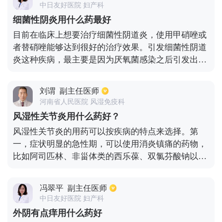
中日友好医院 妇产科
炎丸，散寒镇咳、祛痰定喘。在日常生活中，气管炎
细菌性阴炎用什么药最好
患者还需要多多锻炼，提高身体的免疫力，防止疾病
目前在临床上想要治疗细菌性阴道炎，使用甲硝唑或
的侵袭。
者替硝唑能够达到很好的治疗效果。引发细菌性阴道
炎这种疾病，最主要是因为厌氧菌感染之后引发出现
的症状，就像阴道的分泌物会增多，非常稀薄，同时
还会散发出很难闻的鱼腥味道，也能称为是细菌性阴
刘谓
副主任医师
道炎最主要的特点。另外还会让阴道内菌群出现失调
河南省人民医院 风湿免疫科
的情况，也会引发一些症状，就在至于之后依然需要
风湿性关节炎用什么药好？
给阴道使用乳酸菌素胶囊，可以让阴道里面的内菌群
风湿性关节炎的用药可以按疾病的特点来选择。第
得到更好的调节，也能避免其它的细菌继续繁殖下
一，症状明显的急性期，可以使用消炎镇痛的药物，
去。
比如阿司匹林、非甾体类的西乐葆、双氯芬酸钠以及
肾上腺糖皮质激素治疗，需要注意的是激素药物选择
要规范，一般采用口服小剂量的强的松，病情严重的
冯翠平
副主任医师
可以静脉输液地塞米松。第二，感染溶血性链球菌的
中日友好医院 妇产科
应该使用抗生素治疗。第三，使用中药辅助治疗，可
外阴有点痒用什么药好
以起到缓解全身症状和控制病情的作用。