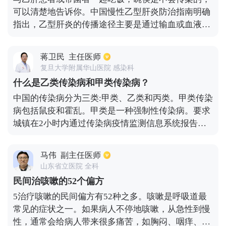
质激素药物等组成。抗结核疗程一般需要持续治疗6
可以清楚地告诉你。中国慢性乙型肝炎防治指南明确
个月以上，费用约3000-4000元。具体治疗费用建议
指出，乙型肝炎的传播途径主要是通过输血或血液制
可咨询主治医生。
品、母婴垂直传播和性接触，它不会通过呼吸道和消
化道传播，所以日常的学习、工作和生活接触，如在
蒋卫民
主任医师
同一间办公室工作、握手、拥抱、住在同一间宿舍、
复旦大学附属华山医院 感染科
在同一间餐厅用餐、共用厕所等。没有血液接触的接
什么是乙类传染病和甲类传染病？
触不会感染乙型肝炎的。
中国的传染病分为三类:甲类、乙类和丙类。甲类传染
病包括鼠疫和霍乱。甲类是一种强制性传染病。要求
城镇在2小时内通过传染病疫情监测信息系统报告发
现情况，村庄不超过6小时。乙类传染病包括:传染性
非典型肺炎、病毒性肝炎、脊髓灰质炎、人感染高致
马伟
副主任医师
病性禽流感、艾滋病、麻疹、流行性出血热、狂犬
山东省立医院 全科
病、流行性乙型脑炎、登革热、细菌性和阿米巴性痢
民间治咳嗽的52个偏方
疾、肺结核、伤寒、炭疽、副伤寒、流行性脑脊髓膜
5治疗咳嗽的民间偏方有52种之多。咳嗽是呼吸道最
炎、百日咳、新生儿破伤风、猩红热、白喉、布氏杆
常见的症状之一。如果病人不停地咳嗽，从急性到慢
菌病、淋病、梅毒、钩端螺旋体病、血吸虫病和疟
性，通常会给病人带来很多痛苦，如胸闷、咽痒、气
疾。乙类传染病受到严格管理，要求在城镇6小时内