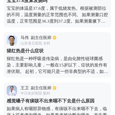
宝宝37.6度算发烧吗
克；第三，多肺叶渗透；第四，意识障碍或定向障
宝宝的体温是37.6度，属于低烧发热。根据被测部位
碍；五是氮质血症，血尿素氮7.14摩尔/升以上；六、
的不同，温度测量的正常范围也不同。 如果测量口腔
白细胞减少症，白细胞通常小于4.0×10至9的幂每
温度，正常范围是36.3度到37.2度。如果测量腋下温
升；第七，血小板减少症；八、体温低，体温经常低
度，正常范围是36度到37度。如果测量肛门温度，正
于36℃；低血压，收缩压低于90毫微克，需要强有力
常值比口腔温度高0.3至0.5度，因此一般认为37.5度
的液体复苏。符合一个主要标准或三个以上次要标准
马伟
副主任医师
以下是没有发烧的。 体温是37.6度，属于低烧发热。
的人可被诊断为重症肺炎，并入住重症监护室接受治
山东省立医院 全科
如果精神状态较好，饮食较好，大便和尿液正常，可
疗。
猩红热是什么症状
以多喝水，注意休息，补充维生素C，注意去不太拥
猩红热是一种呼吸道传染病，是由化脓性链球菌感
挤的地方，并尽量防止交叉感染。 可以给宝宝物理降
染，主要影响儿童，一般在15岁以下，症状的发作有
温，如贴退热贴、洗温水澡等。还可口服小儿氨酚黄
潜伏期。 起初，它可能只是一些非典型的不适，如头
那敏颗粒，可治疗和缓解感冒引起的各种症状。蒲地
痛和喉咙痛，这通常被认为是上呼吸道感染或感冒。
蓝消炎口服液、蓝芩口服液、清开灵颗粒、板蓝根颗
一般来说，疾病的发作是发热，发热必然畏寒，就是
粒、羚羊角颗粒、连花清瘟颗粒等中成药也可口服当
王卫
副主任医师
发热前就会怕冷，体温一般比较高，同时，它还伴有
体温超过38.5度时，可口服布洛芬混悬液滴剂，主要
中日友好医院 眼科
一些全身毒性症状，如头痛、身体疼痛和食欲不振。
用于婴儿退热，可起到快速退热的作用。 如果体温持
感觉嗓子有痰咳不出来咽不下去是什么原因
很容易被误认为急性上呼吸道感染，因为扁桃体会有
续不减，精神相对虚弱，伴有咳嗽和哮喘症状，一般
如果病人有咽部异物感，有痰咳不出来咽不下去，临
一些分泌物，咽喉部也会肿，发病的1-2天后，皮疹
认为是感冒引起的肺炎。同时也可以让宝宝多喝水，