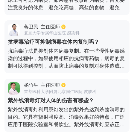
床上可考虑为咽炎。如果患者被诊断为咽炎，首先要
其实才是猩红热最主要的临床的症状。 皮疹基本上从
多注意休息。
注意良好的休息，避免吃高糖、高盐的食物，避免吸
头部和面部开始，如耳后部或颈部，然后逐渐扩散到
入刺激性气体，因为它们将进一步加重咽炎的症状。
胸部、背部和上肢，最后扩散到下肢，一般要几天就
患者可通过雾化来缓解临床上的不适感。另外，胖大
能蔓延到全身。典型皮疹，一种皮肤充血，所以上面
蒋卫民
主任医师
海等药物也可同时缓解临床症状和提高机体免疫力。
有一个针帽，大小的尖儿。还有杨梅舌也是典型的症
复旦大学附属华山医院 感染科
如果咽炎合并咳嗽和痰黄等疾病，则考虑细菌感染，
状，开始舌苔白，舌头上乳头红肿，突出于白苔之
抗病毒治疗可抑制病毒在体内复制吗？
需要使用相关抗生素进行治疗。以上建议仅供参考。
上，之后白苔脱落，露出鲜红色的舌面，类似杨梅，
抗病毒疗法是抑制体内病毒复制。在一些慢性病毒感
请按照药物说明或按照医生的建议正确使用药物。在
叫杨梅舌。基本上，一周后，病人开始康复。最后是
染的过程中，如果使用相应的抗病毒药物，病毒的复
临床实践中，这些患者通常被告知要多喝水和吃清淡
不留色素沉着的，应该症状恢复还是比较好，避免空
制可以得到控制，从而防止病毒的复制对身体造成损
的食物，更不适合辛辣刺激的食物。同时，患者应该
气传播。
害。以慢性乙型肝炎患者为例。如果病毒复制量相对
多吃新鲜的水果和蔬菜，保护自己的声音，尽量少说
较大，导致肝脏反复炎症或肝硬化，此时可口服核苷
话。如果有熬夜的习惯，请及时纠正，养成良好的作
杨竹生
主任医师
类似物进行抗病毒治疗。目前常用的是恩替卡韦或替
息习惯。当然，也可以经常口服一些生理盐水，可以
首都医科大学附属北京同仁医院 皮肤科
诺福韦，其中大部分能抑制病毒复制，并且病毒量会
明显改善喉咙的不适症状。
紫外线消毒灯对人体的伤害有哪些？
在一段时间内降至检测线以下。当病毒下降时，对肝
紫外线消毒灯利用汞灯发出的紫外光达到杀菌消毒的
脏的损害就会停止。在进行抗病毒治疗时，还必须观
目的。它具有辐射强度高、消毒效果好的特点，广泛
察抗病毒药物是否对病毒有效。如果病毒变异，那么
应用于医院实验室和餐饮业。紫外线消毒灯应该正确
抗病毒药物可能无法控制病毒的复制。
使用，否则会给人体带来更严重的危害。常见的危害