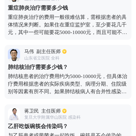
是，人们的检查和医疗并不理想。医学专家提醒45岁
重症肺炎治疗需要多少钱
以上的人每年至少在医院检查一次肺功能，就像监测
重症肺炎治疗的费用一般很难估算，需根据患者的具
血压一样。从40岁开始，要求长期吸烟者、反复呼吸
体情况来判断。如果住在重症监护室，至少要花几千
道感染、长期暴露于室内污染和职业性粉尘接触者每
元，其中一些可能要花5000-10000元，而且可能不使
六个月检查一次肺功能。戒烟、避免二手烟和减少吸
用非常先进的设备。如果需要呼吸机、血液透析、体
入灰尘是最有效的保护措施。秋冬季是烟雾弥漫的时
外膜肺，这些都是几万元。如果不需要这些，纯药物
期。在空气能见度低的情况下，应避免开窗，以减少
马伟
副主任医师
比普通病房贵得多。通常是几千元到一万元。情况不
早晚外出，减少吸入有毒物质的机会。
山东省立医院 全科
同，价格也不同，所以很难做出具体的价格估计。
肺结核治疗需要多少钱？
肺结核患者的治疗费用约为5000-10000元，但具体治
疗费用根据患者的实际疾病类型、病理分期、住院级
别等因素有所不同。如果肺结核病人有合并性感染或
心肺衰竭，由于治疗难度的增加，治疗费用也会相应
增加。肺结核病人的治疗费用主要包括检测费用、药
蒋卫民
主任医师
品费用、住院费用等项目。检测费用主要包括痰结核
复旦大学附属华山医院 感染科
菌培养、血检、影像检查等。大约费用是2000-3000
乙肝吃饭碗筷会传染吗？
元。药物治疗费用通常由抗结核菌、保肝药物、糖皮
与乙肝患者或带菌者一起吃饭，碗筷是不会传染的，