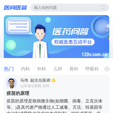
热门
内科
外科
儿科
骨科
呼吸科
全科
肺炎
冠状病毒
失眠
咳嗽
口罩
马伟
副主任医师
山东省立医院 全科
病毒感染
疫苗的原理
疫苗的原理是致病微生物(如细菌、病毒、立克次体
等。)及其代谢产物通过人工减毒、灭活、转基因等