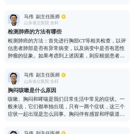
喘等。目前，民间常用的止咳药物有:鱼腥草治咳嗽、
报告，在农村不超过12小时。
蜂蜜鸡蛋水止咳、油炸姜片止咳、艾叶泡脚止咳、萝
马伟
副主任医师
卜猪肺汤止咳、糖水冲鸡蛋补虚止咳等。
山东省立医院 全科
检测肺癌的方法有哪些
检测肺癌的方法：首先进行胸部CT等相关检查，以评
估患者肺部是否有异常病变，以及病变中是否有恶性
肿瘤的征象。如果考虑到上述因素，则应根据患者的
身体状况完善经皮的肺穿刺活检或支气管镜活检，也
可考虑胸腔镜活检以获得某些病理组织，以及患者是
马伟
副主任医师
否属于肺癌以及哪种类型的肺癌。同时，在肺癌确诊
山东省立医院 全科
后，还应改进其他一些影像学检查，如头部磁共振和
胸闷咳嗽是什么原因
CT、浅表淋巴结彩色多普勒超声、腹部彩色多普勒超
咳嗽、胸闷和哮喘是我们日常生活中常见的症状。一
声、CT等。以评估患者是否有远处转移并确定患者的
般来说，它们都单独出现，只有一两个症状，这三个
临床分期，从而为下一步治疗提供良好的基础。
症状一起出现是怎么回事。胸闷伴有感冒和呼吸道感
染症状，如咳嗽，黄痰，胸闷，发烧，咳喘等等，这
些病症大多是呼吸系统问题，咳嗽胸闷，气短，同时
马伟
副主任医师