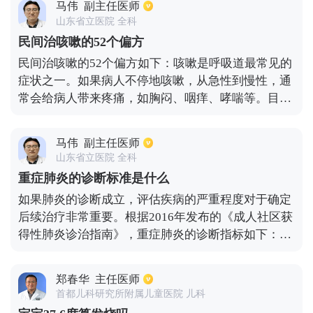
马伟
副主任医师
身体的平衡，它可能会导致炎症活动和肝炎发作。因
山东省立医院 全科
此，应该注意休息，不熬夜，不喝酒，不服用对肝脏
民间治咳嗽的52个偏方
有害的药物。即使是乙肝携带者，也要定期去医院进
民间治咳嗽的52个偏方如下：咳嗽是呼吸道最常见的
行定期检查，检查乙肝病毒的数量，检查肝功能，检
症状之一。如果病人不停地咳嗽，从急性到慢性，通
查甲胎蛋白和乙肝超声或ct等，以免在疾病发作后影
常会给病人带来疼痛，如胸闷、咽痒、哮喘等。目前
响身体健康。
比较流行的民间咳嗽药有:鱼腥草止咳水、蜂蜜鸡蛋止
咳水、炒姜片止咳、艾叶泡脚止咳、萝卜猪肺止咳
马伟
副主任医师
汤、糖水鸡蛋止咳等。
山东省立医院 全科
重症肺炎的诊断标准是什么
如果肺炎的诊断成立，评估疾病的严重程度对于确定
后续治疗非常重要。根据2016年发布的《成人社区获
得性肺炎诊治指南》，重症肺炎的诊断指标如下：主
要标准：首先，需要气管插管和机械通气治疗；其
次，在积极动液体复苏后，脓毒性休克仍然需要血管
郑春华
主任医师
活性药物治疗。次要标准是:第一，呼吸频率大于或等
首都儿科研究所附属儿童医院 儿科
于每分钟30次；第二，氧合指数小于或等于250毫微