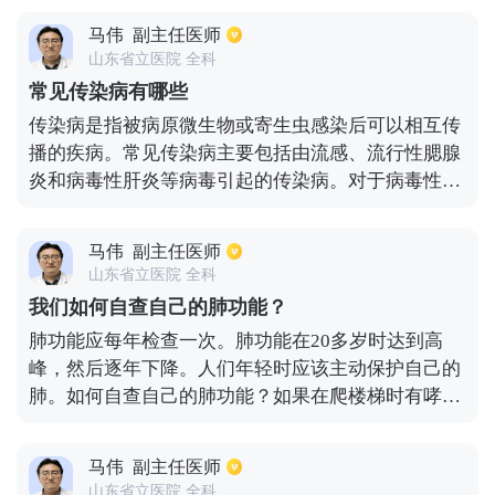
有：第一，皮肤损伤。暴露在紫外线消毒灯下，皮肤
马伟
副主任医师
会引起发红、疼痛、脱皮等变化。如果长时间照射，
山东省立医院 全科
可能会引起皮肤癌变和皮肤肿瘤。二是对眼睛的损
常见传染病有哪些
伤，紫外线消毒灯会引起眼睛的结膜炎和角膜炎，眼
传染病是指被病原微生物或寄生虫感染后可以相互传
睛出现红肿、疼痛、流泪，长期使用，很可能诱发白
播的疾病。常见传染病主要包括由流感、流行性腮腺
内障。因此，当使用紫外线消毒灯时，尽量不要让任
炎和病毒性肝炎等病毒引起的传染病。对于病毒性传
何人在房间里。
染病，通常以对症治疗为主，同时进行抗病毒治疗。
还有大量由细菌引起的传染病，如由细菌引起的肺
马伟
副主任医师
炎、细菌性疟疾、细菌性食物中毒等。通常用抗生素
山东省立医院 全科
治疗此外，寄生虫病如蛔虫病和绦虫病也是常见的传
我们如何自查自己的肺功能？
染病，大多用驱虫剂治疗。
肺功能应每年检查一次。肺功能在20多岁时达到高
峰，然后逐年下降。人们年轻时应该主动保护自己的
肺。如何自查自己的肺功能？如果在爬楼梯时有哮
喘，应该首先考虑是否有心脏功能障碍。如果走起路
来气喘吁吁，可能是因为肺功能下降。简易肺功能检
马伟
副主任医师
查——吹气试验是判断肺健康的关键手段 但不幸的
山东省立医院 全科