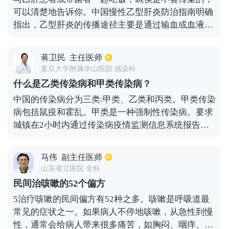
质激素药物等组成。抗结核疗程一般需要持续治疗6
可以清楚地告诉你。中国慢性乙型肝炎防治指南明确
个月以上，费用约3000-4000元。具体治疗费用建议
指出，乙型肝炎的传播途径主要是通过输血或血液制
可咨询主治医生。
品、母婴垂直传播和性接触，它不会通过呼吸道和消
化道传播，所以日常的学习、工作和生活接触，如在
蒋卫民
主任医师
同一间办公室工作、握手、拥抱、住在同一间宿舍、
复旦大学附属华山医院 感染科
在同一间餐厅用餐、共用厕所等。没有血液接触的接
什么是乙类传染病和甲类传染病？
触不会感染乙型肝炎的。
中国的传染病分为三类:甲类、乙类和丙类。甲类传染
病包括鼠疫和霍乱。甲类是一种强制性传染病。要求
城镇在2小时内通过传染病疫情监测信息系统报告发
现情况，村庄不超过6小时。乙类传染病包括:传染性
非典型肺炎、病毒性肝炎、脊髓灰质炎、人感染高致
马伟
副主任医师
病性禽流感、艾滋病、麻疹、流行性出血热、狂犬
山东省立医院 全科
病、流行性乙型脑炎、登革热、细菌性和阿米巴性痢
民间治咳嗽的52个偏方
疾、肺结核、伤寒、炭疽、副伤寒、流行性脑脊髓膜
5治疗咳嗽的民间偏方有52种之多。咳嗽是呼吸道最
炎、百日咳、新生儿破伤风、猩红热、白喉、布氏杆
常见的症状之一。如果病人不停地咳嗽，从急性到慢
菌病、淋病、梅毒、钩端螺旋体病、血吸虫病和疟
性，通常会给病人带来很多痛苦，如胸闷、咽痒、气
疾。乙类传染病受到严格管理，要求在城镇6小时内