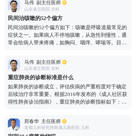
马伟
副主任医师
身体的平衡，它可能会导致炎症活动和肝炎发作。因
山东省立医院 全科
此，应该注意休息，不熬夜，不喝酒，不服用对肝脏
民间治咳嗽的52个偏方
有害的药物。即使是乙肝携带者，也要定期去医院进
民间治咳嗽的52个偏方如下：咳嗽是呼吸道最常见的
行定期检查，检查乙肝病毒的数量，检查肝功能，检
症状之一。如果病人不停地咳嗽，从急性到慢性，通
查甲胎蛋白和乙肝超声或ct等，以免在疾病发作后影
常会给病人带来疼痛，如胸闷、咽痒、哮喘等。目前
响身体健康。
比较流行的民间咳嗽药有:鱼腥草止咳水、蜂蜜鸡蛋止
咳水、炒姜片止咳、艾叶泡脚止咳、萝卜猪肺止咳
马伟
副主任医师
汤、糖水鸡蛋止咳等。
山东省立医院 全科
重症肺炎的诊断标准是什么
如果肺炎的诊断成立，评估疾病的严重程度对于确定
后续治疗非常重要。根据2016年发布的《成人社区获
得性肺炎诊治指南》，重症肺炎的诊断指标如下：主
要标准：首先，需要气管插管和机械通气治疗；其
次，在积极动液体复苏后，脓毒性休克仍然需要血管
郑春华
主任医师
活性药物治疗。次要标准是:第一，呼吸频率大于或等
首都儿科研究所附属儿童医院 儿科
于每分钟30次；第二，氧合指数小于或等于250毫微