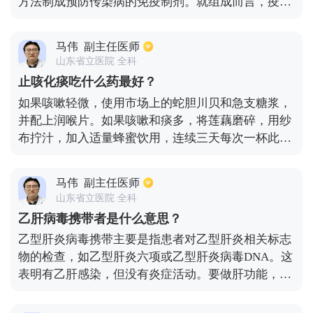
方法制成预防传染病的免疫制剂。就组成而言，疫苗
保留了病原菌的抗原特性，并能刺激机体产生免疫反
应和保护性抗体但它没有致病性，对身体无害。当身
马伟
副主任医师
体再次与病原体接触时，免疫系统会根据先前的记忆
山东省立医院 全科
产生更多的抗体，以防止病原体入侵或抵抗对身体的
止咳化痰吃什么药最好？
损害。
如果咳嗽轻微，使用市场上的蛇胆川贝和急支糖浆，
并配上润喉片。如果咳嗽和痰多，将莲藕磨碎，用纱
布拧汁，加入适量蜂蜜饮用，连续三天每次一杯此
外，白萝卜洗净后，将皮切成块，用麦芽糖浸泡10-
12小时，待萝卜干后，将麦芽糖和汁喝掉，1-2次后
马伟
副主任医师
咳嗽停止，非常有效。此外，将500克嫩豆腐、5克陈
山东省立医院 全科
皮和5克桔梗一起放入锅中，用水煎煮。豆腐煮熟后
乙肝病毒携带者是什么意思？
就可以吃了。当然，如果咳嗽不能长时间治愈，病人
乙型肝炎病毒携带主要是指患者对乙型肝炎相关标志
应该去正规医院看医生，以避免延误治疗时间和加重
物的检查，如乙型肝炎六项或乙型肝炎病毒DNA。这
病情。平时，患者应注意保暖、通风，多喝白开水。
表明有乙肝感染，但没有炎症活动。要做肝功能，肝
功能可能正常。做b超检查肝脏正常，且无病理变
化。然而，乙型肝炎病毒携带，如果它打破了这种与