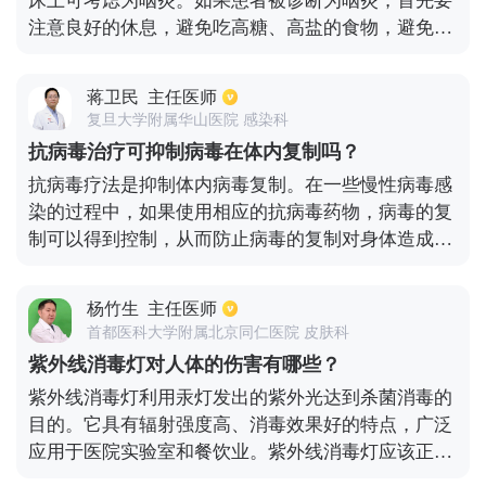
床上可考虑为咽炎。如果患者被诊断为咽炎，首先要
其实才是猩红热最主要的临床的症状。 皮疹基本上从
多注意休息。
注意良好的休息，避免吃高糖、高盐的食物，避免吸
头部和面部开始，如耳后部或颈部，然后逐渐扩散到
入刺激性气体，因为它们将进一步加重咽炎的症状。
胸部、背部和上肢，最后扩散到下肢，一般要几天就
患者可通过雾化来缓解临床上的不适感。另外，胖大
能蔓延到全身。典型皮疹，一种皮肤充血，所以上面
蒋卫民
主任医师
海等药物也可同时缓解临床症状和提高机体免疫力。
有一个针帽，大小的尖儿。还有杨梅舌也是典型的症
复旦大学附属华山医院 感染科
如果咽炎合并咳嗽和痰黄等疾病，则考虑细菌感染，
状，开始舌苔白，舌头上乳头红肿，突出于白苔之
抗病毒治疗可抑制病毒在体内复制吗？
需要使用相关抗生素进行治疗。以上建议仅供参考。
上，之后白苔脱落，露出鲜红色的舌面，类似杨梅，
抗病毒疗法是抑制体内病毒复制。在一些慢性病毒感
请按照药物说明或按照医生的建议正确使用药物。在
叫杨梅舌。基本上，一周后，病人开始康复。最后是
染的过程中，如果使用相应的抗病毒药物，病毒的复
临床实践中，这些患者通常被告知要多喝水和吃清淡
不留色素沉着的，应该症状恢复还是比较好，避免空
制可以得到控制，从而防止病毒的复制对身体造成损
的食物，更不适合辛辣刺激的食物。同时，患者应该
气传播。
害。以慢性乙型肝炎患者为例。如果病毒复制量相对
多吃新鲜的水果和蔬菜，保护自己的声音，尽量少说
较大，导致肝脏反复炎症或肝硬化，此时可口服核苷
话。如果有熬夜的习惯，请及时纠正，养成良好的作
杨竹生
主任医师
类似物进行抗病毒治疗。目前常用的是恩替卡韦或替
息习惯。当然，也可以经常口服一些生理盐水，可以
首都医科大学附属北京同仁医院 皮肤科
诺福韦，其中大部分能抑制病毒复制，并且病毒量会
明显改善喉咙的不适症状。
紫外线消毒灯对人体的伤害有哪些？
在一段时间内降至检测线以下。当病毒下降时，对肝
紫外线消毒灯利用汞灯发出的紫外光达到杀菌消毒的
脏的损害就会停止。在进行抗病毒治疗时，还必须观
目的。它具有辐射强度高、消毒效果好的特点，广泛
察抗病毒药物是否对病毒有效。如果病毒变异，那么
应用于医院实验室和餐饮业。紫外线消毒灯应该正确
抗病毒药物可能无法控制病毒的复制。
使用，否则会给人体带来更严重的危害。常见的危害