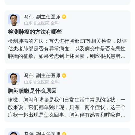
喘等。目前，民间常用的止咳药物有:鱼腥草治咳嗽、
报告，在农村不超过12小时。
蜂蜜鸡蛋水止咳、油炸姜片止咳、艾叶泡脚止咳、萝
马伟
副主任医师
卜猪肺汤止咳、糖水冲鸡蛋补虚止咳等。
山东省立医院 全科
检测肺癌的方法有哪些
检测肺癌的方法：首先进行胸部CT等相关检查，以评
估患者肺部是否有异常病变，以及病变中是否有恶性
肿瘤的征象。如果考虑到上述因素，则应根据患者的
身体状况完善经皮的肺穿刺活检或支气管镜活检，也
可考虑胸腔镜活检以获得某些病理组织，以及患者是
马伟
副主任医师
否属于肺癌以及哪种类型的肺癌。同时，在肺癌确诊
山东省立医院 全科
后，还应改进其他一些影像学检查，如头部磁共振和
胸闷咳嗽是什么原因
CT、浅表淋巴结彩色多普勒超声、腹部彩色多普勒超
咳嗽、胸闷和哮喘是我们日常生活中常见的症状。一
声、CT等。以评估患者是否有远处转移并确定患者的
般来说，它们都单独出现，只有一两个症状，这三个
临床分期，从而为下一步治疗提供良好的基础。
症状一起出现是怎么回事。胸闷伴有感冒和呼吸道感
染症状，如咳嗽，黄痰，胸闷，发烧，咳喘等等，这
些病症大多是呼吸系统问题，咳嗽胸闷，气短，同时
马伟
副主任医师