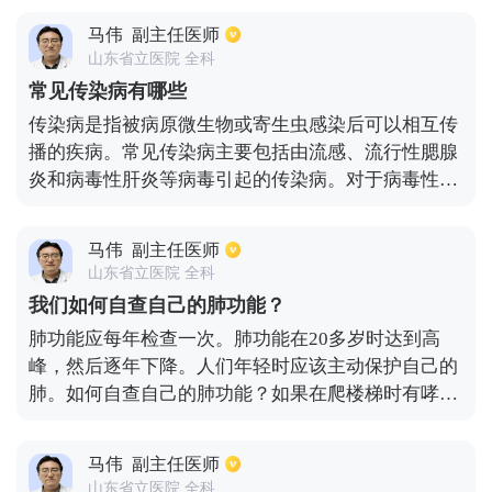
有：第一，皮肤损伤。暴露在紫外线消毒灯下，皮肤
马伟
副主任医师
会引起发红、疼痛、脱皮等变化。如果长时间照射，
山东省立医院 全科
可能会引起皮肤癌变和皮肤肿瘤。二是对眼睛的损
常见传染病有哪些
伤，紫外线消毒灯会引起眼睛的结膜炎和角膜炎，眼
传染病是指被病原微生物或寄生虫感染后可以相互传
睛出现红肿、疼痛、流泪，长期使用，很可能诱发白
播的疾病。常见传染病主要包括由流感、流行性腮腺
内障。因此，当使用紫外线消毒灯时，尽量不要让任
炎和病毒性肝炎等病毒引起的传染病。对于病毒性传
何人在房间里。
染病，通常以对症治疗为主，同时进行抗病毒治疗。
还有大量由细菌引起的传染病，如由细菌引起的肺
马伟
副主任医师
炎、细菌性疟疾、细菌性食物中毒等。通常用抗生素
山东省立医院 全科
治疗此外，寄生虫病如蛔虫病和绦虫病也是常见的传
我们如何自查自己的肺功能？
染病，大多用驱虫剂治疗。
肺功能应每年检查一次。肺功能在20多岁时达到高
峰，然后逐年下降。人们年轻时应该主动保护自己的
肺。如何自查自己的肺功能？如果在爬楼梯时有哮
喘，应该首先考虑是否有心脏功能障碍。如果走起路
来气喘吁吁，可能是因为肺功能下降。简易肺功能检
马伟
副主任医师
查——吹气试验是判断肺健康的关键手段 但不幸的
山东省立医院 全科