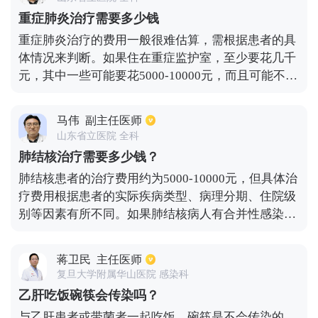
是，人们的检查和医疗并不理想。医学专家提醒45岁
重症肺炎治疗需要多少钱
以上的人每年至少在医院检查一次肺功能，就像监测
重症肺炎治疗的费用一般很难估算，需根据患者的具
血压一样。从40岁开始，要求长期吸烟者、反复呼吸
体情况来判断。如果住在重症监护室，至少要花几千
道感染、长期暴露于室内污染和职业性粉尘接触者每
元，其中一些可能要花5000-10000元，而且可能不使
六个月检查一次肺功能。戒烟、避免二手烟和减少吸
用非常先进的设备。如果需要呼吸机、血液透析、体
入灰尘是最有效的保护措施。秋冬季是烟雾弥漫的时
外膜肺，这些都是几万元。如果不需要这些，纯药物
期。在空气能见度低的情况下，应避免开窗，以减少
马伟
副主任医师
比普通病房贵得多。通常是几千元到一万元。情况不
早晚外出，减少吸入有毒物质的机会。
山东省立医院 全科
同，价格也不同，所以很难做出具体的价格估计。
肺结核治疗需要多少钱？
肺结核患者的治疗费用约为5000-10000元，但具体治
疗费用根据患者的实际疾病类型、病理分期、住院级
别等因素有所不同。如果肺结核病人有合并性感染或
心肺衰竭，由于治疗难度的增加，治疗费用也会相应
增加。肺结核病人的治疗费用主要包括检测费用、药
蒋卫民
主任医师
品费用、住院费用等项目。检测费用主要包括痰结核
复旦大学附属华山医院 感染科
菌培养、血检、影像检查等。大约费用是2000-3000
乙肝吃饭碗筷会传染吗？
元。药物治疗费用通常由抗结核菌、保肝药物、糖皮
与乙肝患者或带菌者一起吃饭，碗筷是不会传染的，