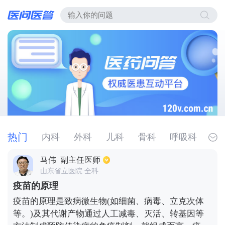
热门
内科
外科
儿科
骨科
呼吸科
全科
肺炎
冠状病毒
失眠
咳嗽
口罩
马伟
副主任医师
山东省立医院 全科
病毒感染
疫苗的原理
疫苗的原理是致病微生物(如细菌、病毒、立克次体
等。)及其代谢产物通过人工减毒、灭活、转基因等