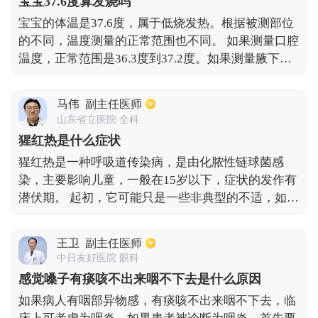
宝宝37.6度算发烧吗
克；第三，多肺叶渗透；第四，意识障碍或定向障
宝宝的体温是37.6度，属于低烧发热。根据被测部位
碍；五是氮质血症，血尿素氮7.14摩尔/升以上；六、
的不同，温度测量的正常范围也不同。 如果测量口腔
白细胞减少症，白细胞通常小于4.0×10至9的幂每
温度，正常范围是36.3度到37.2度。如果测量腋下温
升；第七，血小板减少症；八、体温低，体温经常低
度，正常范围是36度到37度。如果测量肛门温度，正
于36℃；低血压，收缩压低于90毫微克，需要强有力
常值比口腔温度高0.3至0.5度，因此一般认为37.5度
的液体复苏。符合一个主要标准或三个以上次要标准
马伟
副主任医师
以下是没有发烧的。 体温是37.6度，属于低烧发热。
的人可被诊断为重症肺炎，并入住重症监护室接受治
山东省立医院 全科
如果精神状态较好，饮食较好，大便和尿液正常，可
疗。
猩红热是什么症状
以多喝水，注意休息，补充维生素C，注意去不太拥
猩红热是一种呼吸道传染病，是由化脓性链球菌感
挤的地方，并尽量防止交叉感染。 可以给宝宝物理降
染，主要影响儿童，一般在15岁以下，症状的发作有
温，如贴退热贴、洗温水澡等。还可口服小儿氨酚黄
潜伏期。 起初，它可能只是一些非典型的不适，如头
那敏颗粒，可治疗和缓解感冒引起的各种症状。蒲地
痛和喉咙痛，这通常被认为是上呼吸道感染或感冒。
蓝消炎口服液、蓝芩口服液、清开灵颗粒、板蓝根颗
一般来说，疾病的发作是发热，发热必然畏寒，就是
粒、羚羊角颗粒、连花清瘟颗粒等中成药也可口服当
王卫
副主任医师
发热前就会怕冷，体温一般比较高，同时，它还伴有
体温超过38.5度时，可口服布洛芬混悬液滴剂，主要
中日友好医院 眼科
一些全身毒性症状，如头痛、身体疼痛和食欲不振。
用于婴儿退热，可起到快速退热的作用。 如果体温持
感觉嗓子有痰咳不出来咽不下去是什么原因
很容易被误认为急性上呼吸道感染，因为扁桃体会有
续不减，精神相对虚弱，伴有咳嗽和哮喘症状，一般
如果病人有咽部异物感，有痰咳不出来咽不下去，临
一些分泌物，咽喉部也会肿，发病的1-2天后，皮疹
认为是感冒引起的肺炎。同时也可以让宝宝多喝水，