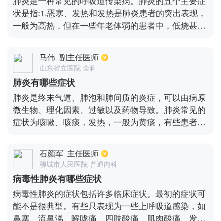
肺炎是一种常见的呼吸道传染病。肺炎的五个主要症
多变化，而且降钙素源也会出现增加，但若为病毒感
状是指:1.恶寒、发热和发热是肺炎患者的突出表现，
染时，白细胞正常或者低于正常水平。
一般为高热，但在一些年老体弱的患者中，低烧甚至
不发热也可发生2.咳嗽和咳痰可为刺激性咳嗽，伴有
白色粘痰、脓痰，甚至逐渐出现咯血。3.胸痛，可出
马伟
副主任医师
现单侧胸针样疼痛，伴随咳嗽和深呼吸加重4.呼吸困
山东省立医院 全科
难，重症肺炎患者会出现呼吸浅而快，甚至呼吸困难
肺炎有哪些症状
5.其他症状如恶心、呕吐、腹泻、意识改变等。上述
肺炎是终末气道、肺泡和肺间质的炎症，可以由病原
五种症状的发生率和特征因不同病原体和不同患者而
微生物、理化因素、过敏以及药物导致。肺炎常见的
异，并非每个患者都会同时出现上述五种症状。
症状为咳嗽、咳痰，发热，一般为黄痰，有些患者会
出现呼吸道症状加重，并出现咳脓血痰或血痰。并且
还会伴有胸痛，多为患侧胸痛，部分患者的胸痛可以
石颜军
主任医师
随着呼吸、咳嗽而加重，多为炎症刺激胸膜所致。重
聊城市人民医院 普通内科
症肺炎患者还可出现呼吸困难，皮肤黏膜可以出现淤
病毒性肺炎有哪些症状
点、淤斑，低血压甚至休克、呼吸衰竭、昏迷而危及
病毒性肺炎的症状包括许多临床症状。最初的症状可
生命。肺炎查体在初期可无任何的异常，恢复期可闻
能不是很典型。有些只表现为一些上呼吸道感染，如
及湿罗音，胸片或者肺CT可提示炎症的浸润影。不同
鼻塞、流鼻涕、喉咙痛、四肢酸痛、肌肉酸痛、发烧