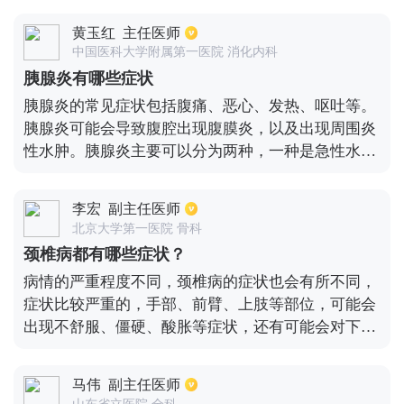
象。如果是急性糜烂性出血性胃炎，同时会伴有呕吐
黄玉红
主任医师
血和黑便的情况。另外，慢性胃炎常见的症状表现，
中国医科大学附属第一医院 消化内科
例如上腹部痛不适感增强，上腹部腹胀或者出现反酸
胰腺炎有哪些症状
呕吐等情况。严重的萎缩性胃炎还会伴有舌头炎，腹
胰腺炎的常见症状包括腹痛、恶心、发热、呕吐等。
泻，消瘦等症状。
胰腺炎可能会导致腹腔出现腹膜炎，以及出现周围炎
性水肿。胰腺炎主要可以分为两种，一种是急性水肿
性胰腺炎，另一种是急性出血坏死性胰腺炎。第二种
是非常危重的类型，很多患者都会出现很严重的症
李宏
副主任医师
状，比如低氧、呼吸困难。胰腺炎最常见最直观的症
北京大学第一医院 骨科
状就是腹痛、恶心呕吐等。胰腺炎的病因主要有三
颈椎病都有哪些症状？
种，一种是疾病因素，一种是酒精，另一种是高脂血
病情的严重程度不同，颈椎病的症状也会有所不同，
症状。
症状比较严重的，手部、前臂、上肢等部位，可能会
出现不舒服、僵硬、酸胀等症状，还有可能会对下肢
产生一定的影响，导致大便小便功能出现障碍以及行
走不稳等症状，同时四肢会伴有一些异常的反射现
马伟
副主任医师
象，早期的症状主要表现在颈部，会出现活动受限、
山东省立医院 全科