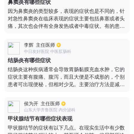
鼻窦炎有哪些症状
发率可达60%。而且因为反复的高尿酸问题会使尿酸
因为鼻窦炎的类型较多，表现的症状也是不同的，针
盐结晶侵害到关节的软骨、肌腱导致关节损伤加重的
对急性鼻窦炎在临床表现的症状主要包括鼻塞或者头
问题出现。
痛，其次也会伴有全身发热或者中毒症状。有的患者
也会伴随嗅觉改变，也会出现嗅觉下降或者异常。若
患者属于慢性鼻窦炎，表现的症状也是会伴有鼻塞或
李辉
主任医师
者流涕，并且持续时间比较长。持续时间大概在12周
中日友好医院 中医肛肠科
左右，期间也会伴有鼻腔出现异样味道，除此之外也
结肠炎有哪些症状
会出现头部胀痛。
结肠炎这种疾病通常会导致胃肠黏膜充血水肿，它的
症状主要有腹痛、腹泻，而且大便是不成形的，个别
患者可出现便秘，但相对少见。主要治疗方法是减轻
腹痛、改善腹泻，消除病因，比如注意饮食卫生，不
吃生寒、刺激的食物。还应进行对症治疗，可使用黏
侯为开
主任医师
膜保护剂，如思密达等。在严重脱水的情况下，应适
山东大学齐鲁医院 内分泌科
当使用糖或盐水，以便补充电解质。药物的具体使用
甲状腺结节有哪些症状表现
应与临床实践相结合，并以医生的当面指导为准。
甲状腺结节的症状有以下几点。在现实生活中有少数