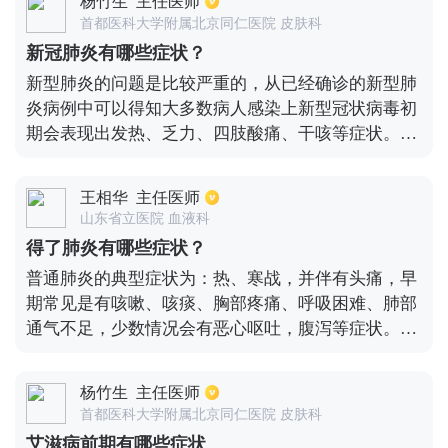
杨竹生
主任医师
以纠正的代谢性酸中毒和出凝血功能障碍等。值得注
首都医科大学附属北京同仁医院 皮肤科
意的是，重症、危重症患者病程中可为中低热，甚至
新冠肺炎有哪些症状？
无明显发热。部分患者起病症状轻微，可无发热，多
新型肺炎的问题是比较严重的，从已经确诊的新型肺
在1周后恢复。
炎病例中可以得知大多数病人感染上新型冠状病毒初
期会表现出发热、乏力、四肢酸痛、干咳等症状。也
有的病人会出现腹泻、呕吐等症状表现。
王相华
主任医师
山东省立医院 血液科
得了肺炎有哪些症状？
普通肺炎的典型症状为：热、寒战，并伴有头痛，早
期常见是有咳嗽、咳痰、胸部疼痛、呼吸困难、肺部
通气不足，少数情况会有恶心呕吐，腹泻等症状。严
重的症状则是有精神烦躁，嗜睡症，昏迷，神志不清
等表现。而新型肺炎的症状通常表现为发热、乏力、
杨竹生
主任医师
干咳等，也有部分患者出现鼻塞、流涕、腹泻等症
首都医科大学附属北京同仁医院 皮肤科
状。
艾滋病前期有哪些症状