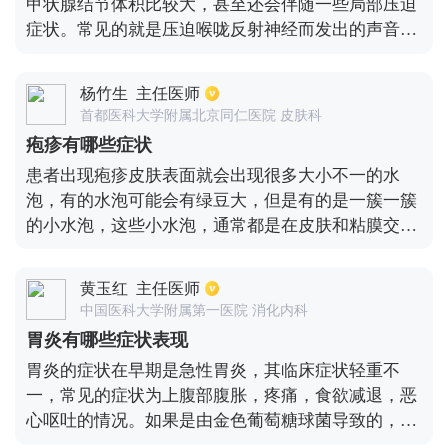
甲状腺结节体积比较大，甚至还会伴随一些局部压迫
症状。常见的就是压迫喉咙反射神经而发出的声音沙
哑，还有一些气管受压出现的管径变窄，这时候会伴
随呼吸不畅。另外，还有极少数结节患者会出现高功
杨竹生
主任医师
能的腺瘤，而这种情况会分泌甲状腺激素从而会出现
首都医科大学附属北京同仁医院 皮肤科
甲亢等症状。
疱疹有哪些症状
患者出现疱疹皮肤表面就会出现很多大小不一的水
泡，有的水泡可能会有绿豆大，但是有的是一簇一簇
的小水泡，这些小水泡，通常都是在皮肤和粘膜交界
的地方，比如口唇、肛周、外阴等部位，有些患者在
早期的时候可能会出现瘙痒的感觉，还有一部分患者
黄玉红
主任医师
会出现灼烧感，需要积极治疗，平时多注意清洁卫
中国医科大学附属第一医院 消化内科
生。
胃炎有哪些症状表现
胃炎的症状在早期是急性胃炎，其临床症状轻重不
一，常见的症状为上腹部腹胀，疼痛，食欲减退，恶
心呕吐的情况。如果是由金色葡萄糖球菌导致的，同
时还会伴有腹泻，发热，甚至出现脱水，休克的现