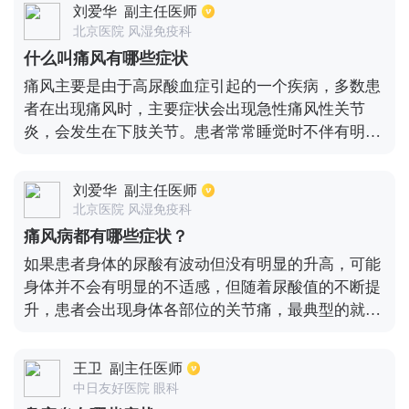
刘爱华
副主任医师
北京医院 风湿免疫科
什么叫痛风有哪些症状
痛风主要是由于高尿酸血症引起的一个疾病，多数患
者在出现痛风时，主要症状会出现急性痛风性关节
炎，会发生在下肢关节。患者常常睡觉时不伴有明显
症状，主要会在半夜因疼痛剧烈时而惊醒。并且也会
在数小时内症状达到高峰，使关节周围软组织出现红
刘爱华
副主任医师
肿热痛。部分患者期间也会伴有头痛发热以及白细胞
北京医院 风湿免疫科
升高的症状。也有少部分患者在发病前也会存在疲乏
痛风病都有哪些症状？
以及周身不适和关节局部的刺痛。
如果患者身体的尿酸有波动但没有明显的升高，可能
身体并不会有明显的不适感，但随着尿酸值的不断提
升，患者会出现身体各部位的关节痛，最典型的就是
脚拇指痛，这是因为大量的尿酸积累在关节处引发炎
症导致的。痛风的疼痛症状一般需要持续几周的时
王卫
副主任医师
间，随后疼痛感会逐渐的减退，患者关节红肿等症状
中日友好医院 眼科
也会逐渐的消失。但如果不治疗、不忌口，痛风的复