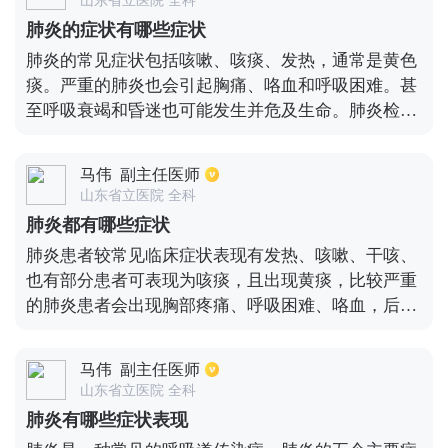
疼痛或者肌肉酸痛等症状，还可能同时伴有颈部或者
肺炎的症状有哪些症状
肩胛部出现不舒服、酸胀以及僵硬的感觉，应尽早去
肺炎的常见症状包括咳嗽、咳痰、发热，通常是黄色
正规医院采取对症的方法治疗。
痰。严重的肺炎也会引起胸痛、咯血和呼吸困难。甚
至呼吸衰竭和昏迷也可能发生并危及生命。肺炎检查
可以在初始阶段进行，没有任何异常。在恢复阶段可
以听到湿罗音。胸片或肺部CT可显示炎症浸润影。对
马伟
副主任医师
于不同的致病菌，白细胞也是不同的。例如，当细菌
山东省立医院 全科
感应时，白细胞会增加，相应的中性粒细胞、中性粒
肺炎都有哪些症状
细胞百分比、C-反应蛋白和降钙素原也会增加。当非
肺炎患者较常见临床症状表现有发热、咳嗽、干咳、
典型致病菌感染时，白细胞是正常的。当病毒被感染
也有部分患者可表现为咳痰，且出现黄痰，比较严重
时，白细胞正常或低于正常水平。不同的病原菌被不
的肺炎患者会出现胸部疼痛、呼吸困难、咯血，后期
同的对待，头孢菌素和其他相关的抗生素可以用于细
严重时甚至可导致呼吸衰竭、休克而危及生命。肺炎
菌感染。非典型致病菌感染可使用大环内酯类抗生素
患者查体在初期一般并无特别明显的异常症状，恢复
或喹诺酮类抗生素。
马伟
副主任医师
期可见湿罗音，进行胸片或者肺部ct检查，可提示有
山东省立医院 全科
炎症的浸润影。因致病菌不同，检查白细胞也会有不
肺炎有哪些症状表现
同表现，比如若为细菌感染时，白细胞会出现明显增