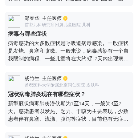
的致病菌，白细胞也是不同的，例如细菌感时白细胞
等。症状相对较轻，发作相对较急。当这些症状没有
会出现增加，相应的中性粒细胞，中性粒细胞百分
完全改善时，咳嗽、咳痰甚至呼吸困难将迅速发生。
比，C反应蛋白，降钙素原也会出现增加。非典型致
郑春华
主任医师
病毒性肺炎的症状开始时比较轻微，大多数人不会重
病菌感染时，白细胞正常。病毒感染时，白细胞正常
首都儿科研究所附属儿童医院 儿科
视，症状会反复出现。当有症状时，建议及时去医
或低于正常。如果是幼儿性肺炎，症状不是很明显，
病毒有哪些症状
院，这样医生就能找出病因，治疗疾病，使其恢复得
可有轻微的咳嗽。年老体弱者可有嗜睡、烦躁、意识
病毒感染的大多数症状是呼吸道病毒感染。一般症状
更快。通常，多吃清淡易消化的食物，少吃辛辣油腻
模糊的现象出现。有些患者还有腹痛腹胀，恶心呕吐
是发烧、鼻塞和咳嗽。一般来说，病毒感染有一个自
的食物，多喝水，休息一下，不要熬夜或太累。
等症状。
我限制的病程。一些儿童将在大约5到7天内出现病毒
性皮疹，即皮肤上会出现一些红斑，并且通常没有瘙
痒。如果是一些特殊的病毒感染，如腺病毒感染，就
杨竹生
主任医师
会有反复的高热，合胞病毒感染会引起婴儿的咳嗽和
首都医科大学附属北京同仁医院 皮肤科
哮喘，如果是轮状病毒感染，就会引起反复的水样便
冠状病毒肺炎现在有哪些症状？
如蛋花汤，如果是eb病毒感染，就会有颈部淋巴结肿
新型冠状病毒肺炎潜伏期为1至14天，一般为3至7
大、眼睛水肿、肝功能异常和鼻塞，所以每种病毒感
天。感染患者以发热、乏力、干咳为主要表现，少数
染的症状是不同的。
患者伴有鼻塞、流涕、腹泻等症状，目前也有无症状
感染者。约半数患者多在一周后出现呼吸困难，严重
者快速进展为急性呼吸窘迫综合征、脓毒症休克、难