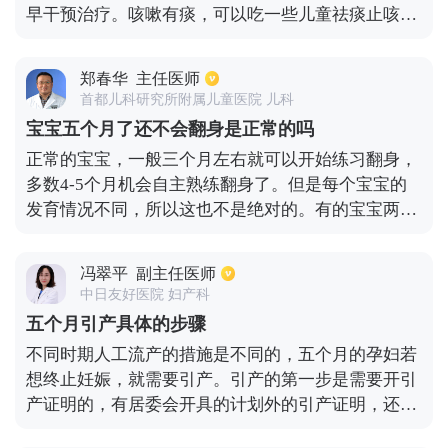
早干预治疗。咳嗽有痰，可以吃一些儿童祛痰止咳颗
可以得到缓解。方法3：宝宝睡着的时候，可以将宝
粒，同时也要注意翻身和拍背以祛痰，尽量减少呛奶
宝的头部抬高，同样可以缓解宝宝咳嗽的症状。因为
的情况如果你伴有发烧、咳嗽、痰或精神疾病，你还
宝宝平躺的时候，宝宝鼻腔里面的分泌物容易流到喉
郑春华
主任医师
需要考虑去医院，让医生听听肺部情况，看看是否发
咙的地方，从而会引起喉咙痒和咳嗽症状。如果宝宝
首都儿科研究所附属儿童医院 儿科
生了支气管炎甚至肺炎。如果孩子的病情相对较差，
咳嗽频繁，呼吸急促，精神状态不好，建议及时就医
宝宝五个月了还不会翻身是正常的吗
或者口服药物治疗效果不好，也有必要考虑雾化吸入
听诊，采血明确感染病原，必要时拍胸片明确是否存
正常的宝宝，一般三个月左右就可以开始练习翻身，
治疗甚至输液治疗的可能性。四个月婴儿咳嗽一定要
在肺炎、支气管炎。可以配合雾化吸入，肺部理疗，
多数4-5个月机会自主熟练翻身了。但是每个宝宝的
足够的重视，避免咳嗽加重造成肺部感染。
严重的也需要输液治疗。
发育情况不同，所以这也不是绝对的。有的宝宝两三
个月就会翻身，而有的到了五六个月，甚至七个月才
会翻身。如果宝宝没有翻身的意愿，或是四肢和头部
冯翠平
副主任医师
力量不强的话，最好带孩子做一下检查，排除疾病的
中日友好医院 妇产科
因素。
五个月引产具体的步骤
不同时期人工流产的措施是不同的，五个月的孕妇若
想终止妊娠，就需要引产。引产的第一步是需要开引
产证明的，有居委会开具的计划外的引产证明，还有
医院开具的医学上的引产证明。第二步、引产前需要