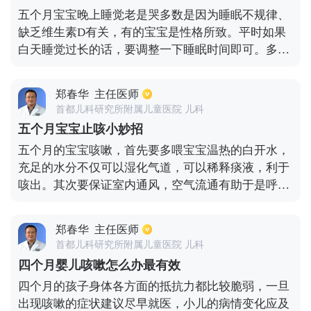
右。如果发现浮动超过了20%，这种说明发生了异常
五个月宝宝晚上睡觉老是哭多数是因为睡眠不规律、
的现象，很有可能是生长速度太快或者发育迟缓，最
缺乏维生素D有关，有的宝宝是性格所致。平时如果
好及时到医院去做检查。
白天睡觉过长的话，要调整一下睡眠时间即可。多给
宝宝去户外活动，晒晒太阳，补充一下维生素D和钙
剂，六个月后合理添加辅食会有所改善的。如果是因
郑春华
主任医师
为性格原因所致，应尽早带宝宝去医院做气质评估，
首都儿科研究所附属儿童医院 儿科
如果确诊为难养型，应尽早干预。
五个月宝宝止咳小妙招
五个月的宝宝咳嗽，首先要多喂宝宝温热的白开水，
充足的水分不仅可以湿化气道，可以稀释痰液，利于
咳出。其次要保证室内通风，空气流通有助于是呼吸
道通畅，也能够减少对气管粘膜的刺激。宝宝咳嗽一
些实用小妙招分享一下：方法1：盐蒸橙子并且比用
郑春华
主任医师
药道味道要好，宝宝容易接受，还可以用冰糖熬梨水
首都儿科研究所附属儿童医院 儿科
喝，治疗咳嗽也是很有效的。方法2：宝宝入睡前，
四个月婴儿咳嗽怎么办最有效
可以给宝宝做一个热敷，也是起到止咳的功效，这个
四个月的孩子身体各方面的抵抗力都比较脆弱，一旦
方法只适合于宝宝受寒引起的咳嗽。它可以使宝宝的
出现咳嗽的症状建议尽早就医，小儿的病情变化应及
上呼吸道气管和肺部的血管扩张，一般症状两三天就