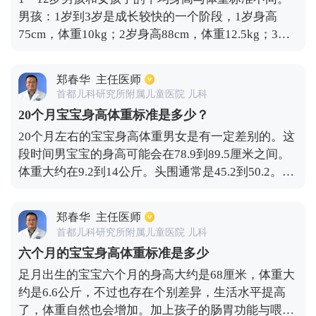
男孩：1岁到3岁是成长较快的一个阶段，1岁身高
75cm，体重10kg；2岁身高88cm，体重12.5kg；3岁
身高96cm，体重15kg；4到6岁的身高与体重较稳
定，4岁身高104cm，体重17kg；5岁身高111cm，体
郑春华
主任医师
重9kg；6岁身高117cm，体重21kg；7岁到12岁是一
首都儿科研究所附属儿童医院 儿科
个成长发育的阶段，分别是7岁身高124cm，体重
20个月宝宝身高体重标准是多少？
24kg；8岁身高130cm，体重27kg；9岁身高135cm，
20个月左右的宝宝身高体重男女是有一定差别的。这
体重30kg；10岁身高140cm，体重34kg；11岁身高
段时间男宝宝的身高可能会在78.9到89.5厘米之间。
145cm，体重37kg；12岁身高152cm，体重42kg。女
体重大约在9.2到14公斤。头围通常是45.2到50.2。女
孩1到12岁的平均身高与体重标准是：1岁身高
宝宝这段时间的身高大约在77.1到88.4cm。体重相对
75cm，体重10kg；2岁身高86cm，体重12kg；3岁身
来说也会稍微轻一点，大概会在8.5到13.5公斤的范围
高95cm，体重是14kg；4岁身高103cm，体重是
郑春华
主任医师
之内。头围一般会在44到49.2cm之间。20个月的宝宝
16kg；5岁身高110cm，体重18kg；6岁身高116cm，
首都儿科研究所附属儿童医院 儿科
各方面的发育都很快，像是体重、身高、思维反应、
体重20kg；7岁身高122cm，体重23kg；8岁身高
六个月的宝宝身高体重标准是多少
行走、语言等等都处在快速生长发育的阶段。因此，
128cm，体重25kg；9岁身高134cm，体重28kg；10
足月出生的宝宝六个月的身高大约是68厘米，体重大
在饮食方面最好是能够适当的添加一些蛋白质含量比
岁身高140cm，体重32kg；11岁身高146cm，体重
约是6.6公斤，不过也存在个别差异，生活水平提高
较高的食物、各种新鲜蔬菜和水果。
36kg；12岁身高152cm，体重40kg。
了，体重自然也会增加。加上孩子的肠胃功能与喂养