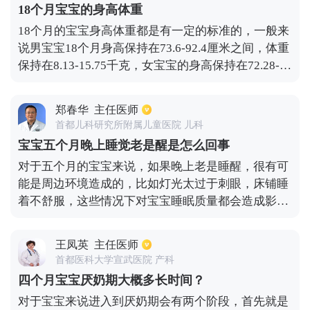
18个月宝宝的身高体重
18个月的宝宝身高体重都是有一定的标准的，一般来
说男宝宝18个月身高保持在73.6-92.4厘米之间，体重
保持在8.13-15.75千克，女宝宝的身高保持在72.28-91
厘米之间，体重保持在7.79-14.9千克之间。但是每一
个孩子的发育都是存在着比较大的差异的，身高体重
郑春华
主任医师
是反映宝宝发育状况的最基础的指标，随着生活水平
首都儿科研究所附属儿童医院 儿科
越来越高，宝宝的身高体重的标准数值也在不断的提
宝宝五个月晚上睡觉老是醒是怎么回事
高中。
对于五个月的宝宝来说，如果晚上老是睡醒，很有可
能是周边环境造成的，比如灯光太过于刺眼，床铺睡
着不舒服，这些情况下对宝宝睡眠质量都会造成影
响。还有可能是宝宝肚子不舒服，比如腹胀，消化不
良等都会导致宝宝睡觉不踏实，针对这种现象可以采
王凤英
主任医师
用热敷或者按摩的方式，可以起到一定的缓解。如果
首都医科大学宣武医院 产科
平常宝宝消化不是很好，可以适当吃点益生菌进行调
四个月宝宝厌奶期大概多长时间？
理。另外还有可能是宝宝身体内缺乏维生素D引起
对于宝宝来说进入到厌奶期会有两个阶段，首先就是
的，最终导致宝宝睡觉不舒服，多汗以及秃枕等情