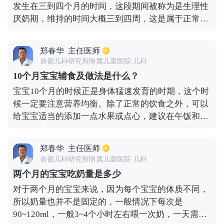
发生在三到四个月的时间，这段期间被称为是生理性
况，应该及时给宝宝补充维生素D。
厌奶期，维持的时间大概三到四周，这是属于正常的
情况，最主要的症状就是宝宝对母乳或者其它食物都
没有太高的需求量，不过也无需太担心，对宝宝发育
郑春华
主任医师
或者体重方面都不会带来太大的影响。期间只要宝宝
首都儿科研究所附属儿童医院 儿科
的精神状态好，睡眠质量没有什么问题，同时也没有
10个月宝宝辅食及做法是什么？
出现烦躁或者哭闹等情况，家长就不要额外去处理。
宝宝10个月的时候正是身体猛速发育的时期，这个时
其次是发生在六到八个月左右，此时被称为是心理性
候一定要注意营养均衡。除了正常的饮食之外，可以
厌奶期。
给宝宝适当的添加一点水果或点心，建议在午饭和晚
饭之间添加，添加的食物必须含有维生素，脂肪，蛋
白质以及矿物质，这样才能保证宝宝的营养均衡。10
郑春华
主任医师
个月的宝宝基本都会开始长牙齿了，这个时候建议家
首都儿科研究所附属儿童医院 儿科
长给宝宝吃一些软的食物，比如面条，可以锻炼宝宝
两个月的宝宝吃奶量是多少
的咀嚼能力。另外也可以给宝宝吃一点瘦肉粥，除此
对于两个月的宝宝来说，因为每个宝宝的体质不同，
之外，水果、蔬菜、蛋、鱼、豆腐之类的食物都可以
所以奶量也并不是固定的，一般情况下每次是
正常添加。
90~120ml，一般3~4个小时左右喂一次奶，一天需要