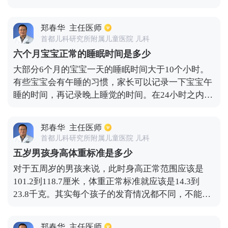
方式不同，也会有所差异。计算六个月体重的方法是
出生体重+月龄x0.6公斤，一般上半年身高是前三个
郑春华
主任医师
月每月平均增长3.5厘米，后三个月是每月平均增长
首都儿科研究所附属儿童医院 儿科
2.5厘米。
六个月宝宝正常的睡眠时间是多少
大部分6个月的宝宝一天的睡眠时间大于10个小时。
有些宝宝会有午睡的习惯，家长可以记录一下宝宝午
睡的时间，再记录晚上睡觉的时间。在24小时之内，
如果宝宝的睡眠时间达到10个小时，说明宝宝的睡眠
是正常的。如果睡眠时间低于10个小时，说明宝宝的
郑春华
主任医师
睡眠质量就不是很好，对宝宝的身体发育不利。
首都儿科研究所附属儿童医院 儿科
五岁男孩身高体重标准是多少
对于五周岁的男孩来说，此时身高正常范围应该是
101.2到118.7厘米，体重正常标准就应该是14.3到
23.8千克。其实每个孩子的发育情况都不同，不能完
全以这个标准为依据，当然要是处于这些范围之中，
就意味着孩子发育很正常，没有多大的问题。其实孩
郑春华
主任医师