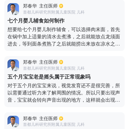
做身体的全面检查，确保孕妇在引产时身体没有禁忌
郑春华
主任医师
症，这样可以提高引产的安全性。第三步、将引产所
首都儿科研究所附属儿童医院 儿科
需的药物通过羊膜腔穿刺的方式注入到孕妇体内，一
七个月婴儿辅食如何制作
般在一天之内就会有疼痛症状出现，慢慢的胎儿就会
想要给七个月婴儿制作辅食，可以选择肉末面，首先
从母体中分娩出来，引产完之后就需要孕妇做好术后
在锅中加上适量的清水去煮沸，之后就能放点龙须面
康复工作了。
进去，等到面条煮熟了之后就能捞出来放在凉水之
中，然后就能捞出来沥干备用。接下来就能把猪肉切
成肉末，以及切上适量的吓人，然后再锅中加上植物
郑春华
主任医师
油，等到油热了之后，就能放入葱花和肉末进行翻
首都儿科研究所附属儿童医院 儿科
炒，之后就能加入酱油调味，然后就能加上适量的清
五个月宝宝老是摇头属于正常现象吗
水，最后加入面条，虾仁碎，青菜末进去煮沸，最后
对于五个月的宝宝来说，视觉发育还不是很完善，所
加上食盐即可。或者还能制作动物血或者牛肉粥，这
以需要通过听力来了解周围的情况。所以只要出现声
些辅食对宝宝身体发育都有不错的好处。
音，宝宝就会转向声音出现的地方，这样就会出现经
常摇头的现象。这种情况其实属于正常现象，不用太
过担心。如果宝宝频繁摇头，并且精神状态出现异
郑春华
主任医师
常，那么就需要引起重视，必要的时候要带宝宝去医
首都儿科研究所附属儿童医院 儿科
院检查一下，做一个全面的检查。