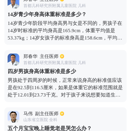
子生长发育都是有规律性的，不能太强求了。当然要
首都儿科研究所附属儿童医院 儿科
是孩子跟正常的儿童对比起来，身高和体重的差异有
14岁青少年身高体重标准是多少？
些大，此时就要考虑是不是发育迟缓引起的，需要及
14岁青少年阶段平均身高男与女是不同的，男孩子在
时带着孩子去做检查，一旦出现什么异常，及时针对
14岁时标准的平均身高是165.9cm，体重平均值是
性治疗还是有机会能够恢复起来。
53.37kg；14岁女孩子的标准身高是158.6cm，平均的
体重则是47.83kg，在这个范围的14岁青少年，则说
明发育是比较正常的。当然，也有因为基因和生活习
郑春华
主任医师
惯等因素，造成体重与身高不在这个标准范围内，如
首都儿科研究所附属儿童医院 儿科
果低于该数值则说明发育比较矮小，期间可以多加强
四岁男孩身高体重标准是多少
身体的锻炼，检查是否有缺失营养的情况，及时的补
男孩处于四周岁的时候，正常来说身高的标准值应该
充营养，后期也可以弥补身材矮小的缺点的。
是在92.5到116.5厘米，如果是体重它的标准范围就是
处于12.01到23.73千克。对于孩子来说想要知道生长
发育有没有达到标准，最直观的数据就是看身高和体
重。如果测量之后发现宝宝处于正常的范围之中，通
马伟
副主任医师
常就没有什么问题。另外还要注意的是，即便有些浮
山东省立医院 全科
动依然没有多大的问题，通常浮动都是控制在10%左
五个月宝宝晚上睡觉老是哭怎么办？