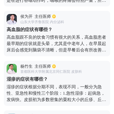
是在进行吞咽动作时，咽喉的疼痛会特别严重，所以
疼痛是急性咽炎最典型的症状。然而患慢性咽炎一般
不会感觉到疼痛，患者会感觉到在咽部有异物和痰，
侯为开
主任医师
就会不断的咳嗽，但是异物却总是咳不出也咽不下，
山东大学齐鲁医院 内分泌科
所以慢性咽炎以痒、有异物为主，疼痛是很轻微的，
高血脂的症状有哪些？
全身也没有症状。慢性的过敏性咽炎表现为咽痒和咳
高血脂跟不良的饮食习惯有很大的关系，高血脂患者
嗽，特别是到了春秋两个季节时，发病率会增加。反
最早期的症状就是头晕，尤其是中老年人，在早晨起
流性咽炎会受到慢性咳嗽困扰，咽痒、声嘶、吞咽食
床后会感觉到脑袋不清晰，但是早餐后会有所改善，
物困难等症状。所以，慢性咽炎表现，又根据不同的
但是午后会出现疲倦感，到了夜晚又变得清醒。腿儿
分型出现不同症状。
经常的抽筋，这也是比较常见的症状，一些患者还会
杨竹生
主任医师
出现小腿发凉和麻木的情况，这是因为腿部肌肉中的
首都医科大学附属北京同仁医院 皮肤科
胆固醇积聚而引起的。看东西不清，出现视力问题是
湿疹的症状有哪些？
因为血液变得粘稠，流动的速度慢，从而造成了视网
湿疹的症状根据分期不同，表现不同，一般分为急
膜暂时性的缺氧。高血脂临床症状没有特异性，而且
性、亚急性和慢性三个阶段：1.急性湿疹：起病急，
前期症状往往不明显。多数患者是在体检的状况下才
发病快。皮损初为多数密集的粟粒大小的丘疹、丘疱
得知患有此病，因此平时一定要定期的检查。
疹或小水疱，基底潮红，逐渐融合成片，并向周围蔓
延。2.亚急性湿疹：急性湿疹炎症减轻后，皮损以小