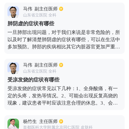
疾病都会导致发烧，常见导致发烧的疾病分为感染性
马伟
副主任医师
疾病和非感染性疾病。感染性疾病主要是一些病毒、
山东省立医院 全科
细菌、真菌、支原体、衣原体，还有些寄生虫等感
肺阴虚的症状有哪些
染。非感染性疾病，包括的是身体基础代谢率增高的
​一旦肺部出现问题，对于我们来说是非常危险的，所
一些疾病，比如甲亢，还有一些其他的风湿免疫系统
以及时了解清楚肺阴虚的症状有哪些，可以在生活中
的疾病，需要结合具体的诊断以及临床症状进行治
多加预防。肺部的疾病相比其它内脏器官更加严重，
疗。
所以一旦出现肺阴虚现象，大家一定要重视。所谓的
肺阴虚是指机体处于一种肺阴不足，虚热内生所表现
马伟
副主任医师
的一些症状。主要原因是先天禀赋不足，或者是六淫
山东省立医院 全科
侵袭，七情太过度，饮食不节，药物损伤，津液不
受凉发烧的症状有哪些
足，阴虚火旺，虚火内生而导致。肺阴虚的症状从面
受凉发烧的症状常见以下几种：1、全身酸痛，有一
部来说，患者鼻子会干燥而且难以控制抠挖，并且早
定的头疼，发热等情况。2、可能会出现反复高烧的
期口腔内气体难闻。部分患者舌苔红并伴有干咳、浓
现象，建议患者平时应该注意合理的休息。3、会出
痰，面色无血色等症状。肺阴虚的症状还可以从脉搏
现一些怕冷的现象。4、也有可能会导致我们患者的
上分清，肺阴虚的脉象起伏难定而且患者还有盗汗的
食欲不振的现象。所以每天我们都有必要养成良好的
情况发生。在饮食上无食欲以及身体日渐消瘦等。另
杨竹生
主任医师
生活习惯、规律的饮食、规律的睡眠。如果我们发烧
外，经常出现大便干，小便黄赤，并且伴有尿痛的症
首都医科大学附属北京同仁医院 皮肤科