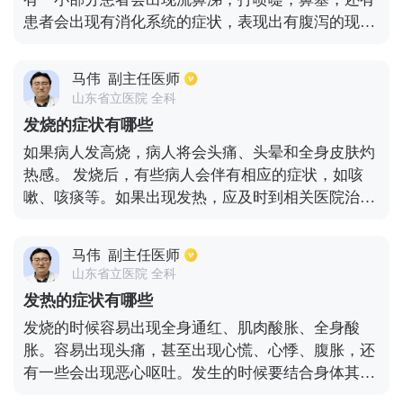
时，白细胞正常或低于正常水平。不同的病原菌被不
患者会出现有消化系统的症状，表现出有腹泻的现
同的对待，头孢菌素和其他相关的抗生素可以用于细
象。还有一些重症的冠状病毒感染者会出现极度的呼
菌感染。非典型致病菌感染可使用大环内酯类抗生素
吸困难，胸闷，气短，一般的血常规检查提示白细胞
或喹诺酮类抗生素。
马伟
副主任医师
正常，而淋巴细胞比率偏低。由于个人的体质不同所
山东省立医院 全科
表现出的临床症状不同，在发病之后应该及时的结合
发烧的症状有哪些
个人的临床表现采取对症治疗的措施。
如果病人发高烧，病人将会头痛、头晕和全身皮肤灼
热感。 发烧后，有些病人会伴有相应的症状，如咳
嗽、咳痰等。如果出现发热，应及时到相关医院治
疗，包括测量体温和进行相关检查以确定发热原因。
发热最常见的原因是感染，包括细菌感染、病毒感
马伟
副主任医师
染、真菌感染、衣原体或支原体感染等 如果出现低
山东省立医院 全科
烧，最有可能感染的病原体应该是结核分枝杆菌，因
发热的症状有哪些
此应进行相关检查以明确诊断。 同时，也不排除其他
发烧的时候容易出现全身通红、肌肉酸胀、全身酸
非传染性疾病的可能性，如结缔组织病、肿瘤热吸收
胀。容易出现头痛，甚至出现心慌、心悸、腹胀，还
等。因此，应明确诊断并相应治疗。
有一些会出现恶心呕吐。发生的时候要结合身体其他
的症状，考虑是哪一种疾病导致的发烧。基本上很多