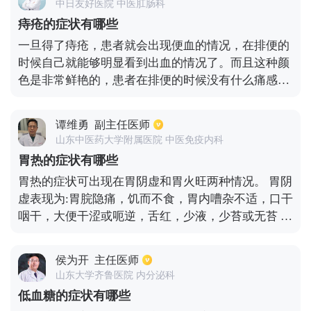
中日友好医院 中医肛肠科
经常会有牙龈出血。这时可以适当的吃一些中成药进
痔疮的症状有哪些
行治疗，比如三黄片、牛黄清胃丸等。同时还应该要
一旦得了痔疮，患者就会出现便血的情况，在排便的
注意饮食，保持饮食清淡，尽量不吃辛辣性的食物。
时候自己就能够明显看到出血的情况了。而且这种颜
色是非常鲜艳的，患者在排便的时候没有什么痛感。
此外患者还会有突出的情况，患者在排便的时候痔核
可能会拖出肛门外面来。还有一些患者会出现肛周部
谭维勇
副主任医师
位皮肤瘙痒的情况。
山东中医药大学附属医院 中医免疫内科
胃热的症状有哪些
胃热的症状可出现在胃阴虚和胃火旺两种情况。 胃阴
虚表现为:胃脘隐痛，饥而不食，胃内嘈杂不适，口干
咽干，大便干涩或呃逆，舌红，少液，少苔或无苔 主
要的疾病是由于过食辛辣、温热和干燥的食物，或某
些药物伤害胃，或情绪衰竭，或在温热疾病的晚期过
侯为开
主任医师
度呕吐和腹泻。胃火过旺的症状如下：上腹灼热感、
山东大学齐鲁医院 内分泌科
口渴、偏好生冷饮食、经常饥肠辘辘、或口臭、或牙
低血糖的症状有哪些
龈溃烂、肿胀疼痛、大便干燥、小便短黄、舌红、苔