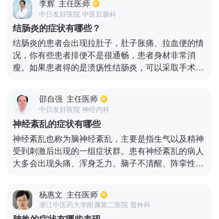
李辉
主任医师
丘疹、结痂和鳞屑为主，皮损为点状糜烂。3.慢性湿
中日友好医院 中医肛肠科
疹：常因急性、亚急性湿疹反复发作而成，皮损炎症
结肠炎的症状有哪些？
减轻，皮疹增厚，苔藓样变，并伴有色素沉着或者色
结肠炎的患者会出现拉肚子，肚子胀痛、拉血便的情
素减退斑。
况，你有些患者排便不是很通畅，患者身材非常消
瘦。如果患者得的是溃疡性结肠炎，可以采取手术的
方式。手术方式主要有4种，具体采用哪种手术的方
式，最好先要到医院检查一下，检查结果出来之后，
邵自强
主任医师
再听从医生的嘱咐，采取相应的治疗方式。
中日友好医院 神经内科
神经紊乱的症状有哪些
神经紊乱也称为脑神经紊乱，主要是指生气以及精神
受到刺激后出现的一组症状群。患有神经紊乱的病人
大多会出现头痛、浑身乏力、脑子不清醒、阵挛性抽
搐、意识障碍等症状，还对患者的记忆力、思维会造
成较大的不良影响。患有该疾病的病人可以多补充谷
杨惠文
主任医师
维素和维生素B1，能够起到一定的改善作用。
浙江中医药大学附属第二医院 普外科