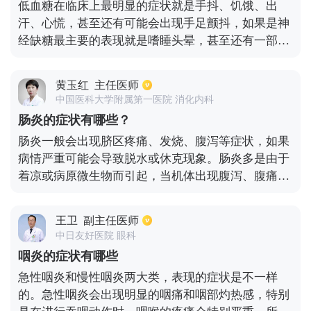
低血糖在临床上最明显的症状就是手抖、饥饿、出
黄腻。胃火炽盛致病因素多为过食辛辣、温燥的食
汗、心慌，甚至还有可能会出现手足颤抖，如果是神
物，或者情志不舒、肝郁化火，或者内有燥邪。
经缺糖最主要的表现就是嗜睡头晕，甚至还有一部分
患者会出现精神失常、易怒、烦躁等症状。当患者低
血糖比较严重的情况下，还有可能会丧失意识，甚至
黄玉红
主任医师
是昏迷，经常反复就容易导致脑细胞受到损伤，出现
中国医科大学附属第一医院 消化内科
智力低下、反应迟钝等。
肠炎的症状有哪些？
肠炎一般会出现脐区疼痛、发烧、腹泻等症状，如果
病情严重可能会导致脱水或休克现象。肠炎多是由于
着凉或病原微生物而引起，当机体出现腹泻、腹痛、
发烧等症状时，需要及时的到医院消化内科做检查，
并做针对性的治疗。尤其是老人和儿童，由于身体抵
王卫
副主任医师
抗力比较弱，以免由于不耐受而出现严重的脱水。
中日友好医院 眼科
咽炎的症状有哪些
急性咽炎和慢性咽炎两大类，表现的症状是不一样
的。急性咽炎会出现明显的咽痛和咽部灼热感，特别