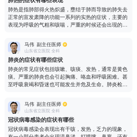
肺热的症状有哪些表现
肺热是指肺部得火热炽盛，壅结于肺而导致的肺失去
正常的宣发肃降的功能一系列的实热的症状，主要的
表现为呼吸的气粗和咳喘，严重的时候还会出现的鼻
翼的煽动。其他的主要表现就会为发热，口渴，或者
出现咽喉的红肿疼痛或者是胸部的疼痛，大小便方面
马伟
副主任医师
会出现小便的短黄或者是大便的秘结，舌苔舌质方面
山东省立医院 全科
会出现舌红和舌苔偏黄的症状，脉象会出现脉速率的
肺炎的症状有哪些症状
偏快的症状。
肺炎的常见症状包括咳嗽、咳痰、发热，通常是黄色
痰。严重的肺炎也会引起胸痛、咯血和呼吸困难。甚
至呼吸衰竭和昏迷也可能发生并危及生命。肺炎检查
可以在初始阶段进行，没有任何异常。在恢复阶段可
以听到湿罗音。胸片或肺部CT可显示炎症浸润影。对
马伟
副主任医师
于不同的致病菌，白细胞也是不同的。例如，当细菌
山东省立医院 全科
感应时，白细胞会增加，相应的中性粒细胞、中性粒
冠状病毒感染的症状有哪些
细胞百分比、C-反应蛋白和降钙素原也会增加。当非
冠状病毒感染会表现出有干咳，发热，乏力的现象，
典型致病菌感染时，白细胞是正常的。当病毒被感染
有一小部分患者会出现流鼻涕，打喷嚏，鼻塞，还有