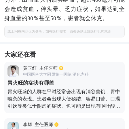
会造成贫血，伴头晕、乏力症状，如果达到全
身血量的30％甚至50％，患者就会休克。
线上问答内容仅为参考，如有医疗需求，请务必到正规医疗机构就诊
大家还在看
黄玉红
主任医师
中国医科大学附属第一医院 消化内科
胃火旺的症状有哪些
胃火旺盛的人群在平时经常会出现有消谷善饥，胃中
嘈杂的表现。患者会出现大便秘结、容易口苦、口渴
引饮等类似于阴虚的症状。也可能是出现有呕吐酸
苦、黄水恶心、口唇疮疡等的表现。这时候患者就会
出现有牙龈肿痛、呕血、衄血。胃火旺盛的患者也经
李辉
主任医师
常会出现有特别明显的口气，口舌也特别容易糜烂、