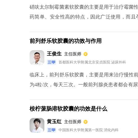
硝呋太尔制霉菌素软胶囊的主要是用于治疗霉菌
应，如恶心呕吐，大多情况此症状会自行消失。
药简单、安全性高的特点，因此广泛使用，而且
单，清洗干净外阴之后，在洗干净的手纸上戴上
以移出手指。药物塞入之后不用取出，会慢慢溶
前列舒乐软胶囊的功效与作用
道流出，垫上护垫，进行适当清洁就可以了。
王俊生
主任医师
首都医科大学附属北京安贞医院 泌尿外科
临床上，前列舒乐软胶囊，主要是用来治疗慢性
为4粒/次，每天三次。一般前列腺炎患者都会有
症状，前列舒乐软胶囊有很好的补肾益气，活血
进行治疗，在治疗期间要注意不要吃辛辣、刺激
桉柠蒎肠溶软胶囊的功效是什么
物，然后再去医院，在医生的指导下使用其他药效
黄玉红
主任医师
中国医科大学附属第一医院 消化内科