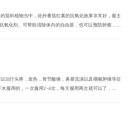
类的茄科植物当中，此外番茄红素的抗氧化效果非常好，最主
的抗氧化剂。可帮助清除体内的自由基，也可以预防肿瘤，比
，还可以预防心血管疾病，提高人体免疫力，防止细胞出现癌
氧化作用，因此，它可以促进细胞再生，有美容祛皱、延缓衰
可以治疗头疼，发热，骨节酸痛，鼻塞流涕以及咽喉肿痛等症
水服用的，一次服用2~4次，每天服用两次就可以了，如果
，比如出现胸闷心悸等情况需要一直停止用药，这个药物里面
菖蒲、葛根、当归、黄芩、桔梗等中药。这个药是复方感冒
业的患者，在工作期间最好不要使用这个药。