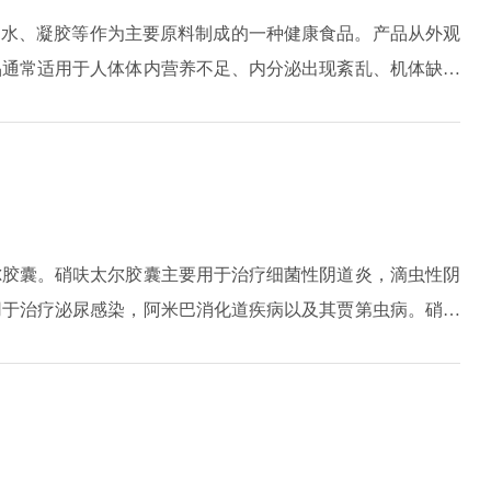
油水、凝胶等作为主要原料制成的一种健康食品。产品从外观
品通常适用于人体体内营养不足、内分泌出现紊乱、机体缺乏
早衰、关节炎、化疗人群、色斑病人、月经不调、性欲低下、
功效就是抗氧化，减少皱纹的出现、强人的耐久性、减轻手足
。对于动脉粥样硬化、冠心病、脂质代谢异常都会有定的改善
尔胶囊。硝呋太尔胶囊主要用于治疗细菌性阴道炎，滴虫性阴
用于治疗泌尿感染，阿米巴消化道疾病以及其贾第虫病。硝呋
，服用剂量也不同。如治疗阴道感染，每天三次，每次服用0.2
同使用。如治疗泌尿感染，需要连续服用一周到两周，每次服
感染的程度性质来决定。如治疗阿米巴消化道疾病，标准剂量为每
治疗贾第虫病，标准剂量为每天两到三次，每次服用0.4克，
时在服用此药期间，禁止服用酒精饮料，会引起一些不良反