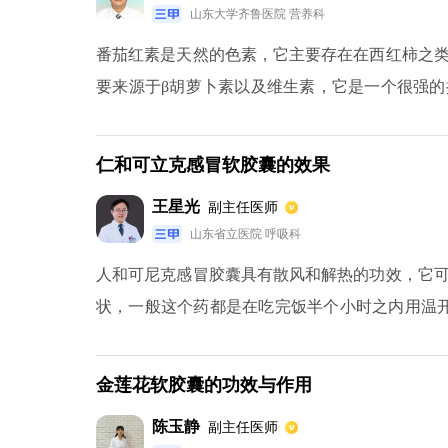
山东大学齐鲁医院 营养科
番茄红素是天然的色素，它主要存在在西红柿之
要来源于β胡萝卜素以及维生素，它是一个很强
如乳腺癌，前列腺癌，子宫癌以及肺癌等，此外
变、病变等，因为番茄红素里面含有非常强的抗
仁和可立克感冒软胶囊的效果
老的效果。
王星光
副主任医师
山东省立医院 呼吸科
人和可尼克感冒胶囊具有散风和解热的功效，它
状，一般这个药都是在吃完饭半个小时之内用温开
连续吃药三天都没有改善的话，或者病情加重了
主要包含羌活、桂枝、荆芥穗、白芷、川芎、石
金莲花软胶囊的功效与作用
药，因此在吃完药之后会嗜睡，如果是从事高空作
陈玉静
副主任医师