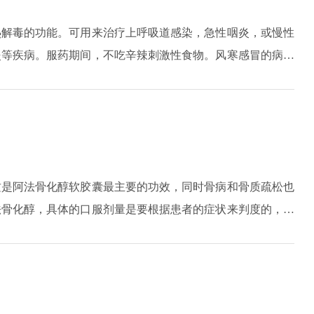
热解毒的功能。可用来治疗上呼吸道感染，急性咽炎，或慢性
炎等疾病。服药期间，不吃辛辣刺激性食物。风寒感冒的病人
未痊愈者需到医院检查治疗。多喝水，多休息。
这是阿法骨化醇软胶囊最主要的功效，同时骨病和骨质疏松也
法骨化醇，具体的口服剂量是要根据患者的症状来判度的，成
天一次，一次0.5微克。青年患者只有青年特发的骨质疏松和
。使用的过程中一定要避免和钙一起使用，否则会引起高钙血
该药物的。在用药的时候要注意自己的各项指标，如果出现异