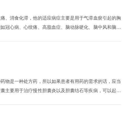
止痛、消食化滞，他的适应病症主要是用于气滞血瘀引起的胸
例如冠心病、心绞痛、高脂血症、脑动脉硬化、脑中风和脑中
成分包括银杏叶、丹参、灯盏细辛、三七、山楂、绞股蓝、大
见到太多的不良反应，目前没有明确的禁忌症。这种药的用法
口服，因为避免空腹刺激胃。
种药物是一种处方药，所以如果患者有用药的需求的话，应当
胶囊主要用于治疗慢性胆囊炎以及胆囊结石等疾病，可以起到
的改善患者的腹痛，腹胀，恶心呕吐，口干，口苦以及黄疸等
痛的作用也是非常的显著的，一般在服药20分钟到30分钟左
有胆结石的话，服药一段时间之后如果症状没有明显的改善，