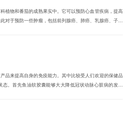
茄科植物和番茄的成熟果实中。它可以预防心血管疾病，提高
因此对于预防一些肿瘤，包括前列腺癌、肺癌、乳腺癌、子宫
茄红素有很好的抗氧化作用，而它的氧化作用也可以促进能促
健产品来提高自身的免疫能力。其中比较受人们欢迎的保健品
状态。首先鱼油软胶囊能够大大降低冠状动脉心脏病的发病
血栓、脑溢血以及各类心脑血管疾病的发作。除此以外，因为
稠度，所以它还可以预防老年痴呆症以及肥胖症等疾病。