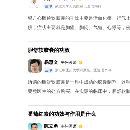
武汉大学人民医院 心血管内科
银丹心脑通软胶囊的功效主要是活血化瘀、行气
痹，症状主要就是胸痛、胸闷、气短、心悸等，
风后遗症。这些症状可以用这种药治疗。其主要
蒜和天然冰片。目前，根据临床观察结果，没有
胆舒软胶囊的功效
主要是口服，每次二到四粒，一天三次，建议饭后
杨惠文
主任医师
浙江中医药大学附属第二医院 普外科
所谓的胆舒软胶囊是一种中成药的胶囊制剂，这
要凭医生的处方购买。在实际的临床中，胆舒软
一定的缓解疼痛的作用，并且在服药之后会显著
症状。这种药物的效率比较高，并且这种药物的镇
番茄红素的功效与作用是什么
右就会起效。另外患者要注意的是，如果患者患
陈立勇
主任医师
应当考虑到医院进行手术。