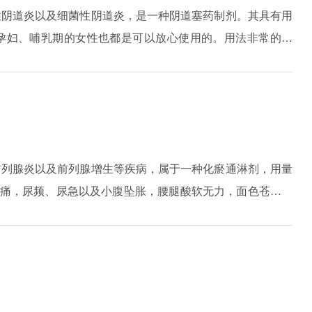
性阴道炎以及细菌性阴道炎，是一种阴道塞药制剂。其具有用
孕妇、哺乳期的女性也都是可以放心使用的。用法非常的简
指套，将药塞入阴道深处，确定塞在宫颈后窟窿的位置，就可
解和吸收在体内。在用药期间，会有少许黄褐色的分泌物从阴
前列腺炎以及前列腺增生等疾病，属于一种化瘀通淋剂，用量
尿痛，尿频、尿急以及小腹坠胀，腰腿酸软无力，面色苍白等
化瘀的功效。前列腺炎患者症状较轻微的话，可以服用该药物
的食物。当用药过后症状没有得到缓解，可以先暂停使用该药
的药物进行治疗。