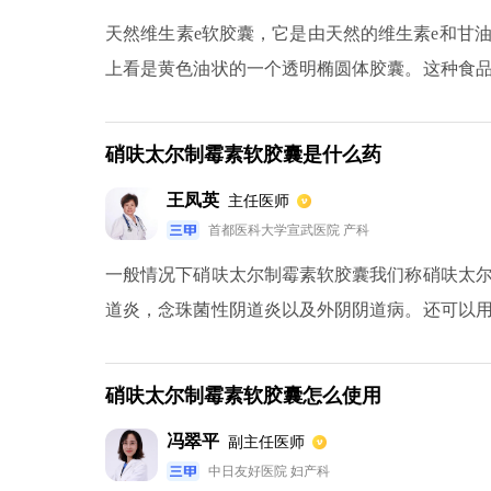
天然维生素e软胶囊，它是由天然的维生素e和甘
上看是黄色油状的一个透明椭圆体胶囊。这种食
活动等的人群。它对于体质虚弱、肿瘤病、多病
不孕人群、等都会有一定的调理作用。它的主要
硝呋太尔制霉素软胶囊是什么药
僵硬、腿抽筋等状况、保护细胞免受自由基侵害
王凤英
主任医师
作用。
首都医科大学宣武医院 产科
一般情况下硝呋太尔制霉素软胶囊我们称硝呋太
道炎，念珠菌性阴道炎以及外阴阴道病。还可以
太尔规格有0.1克，也有0.2克。根据疾病的不同
克，连续饭后服用七天。同时我们也建议夫妻共
硝呋太尔制霉素软胶囊怎么使用
用0.6-1.2克。服用药物的时间长短是要根据
冯翠平
副主任医师
天三次，每次服用0.4颗，需要连续口服十天。如
中日友好医院 妇产科
连续口服七天。对硝呋太尔过敏者禁用此药。同