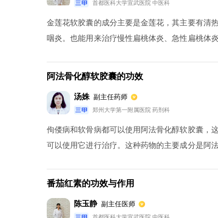
首都医科大学宣武医院 中医科
金莲花软胶囊的成分主要是金莲花，其主要有清
咽炎。也能用来治疗慢性扁桃体炎、急性扁桃体
不能用这种药治疗。化脓性扁桃体、高烧或7天内
阿法骨化醇软胶囊的功效
汤姝
副主任药师
郑州大学第一附属医院 药剂科
佝偻病和软骨病都可以使用阿法骨化醇软胶囊，
可以使用它进行治疗。这种药物的主要成分是阿
人骨质疏松患者或者慢性肾功能不全的患者可以一
糖皮质激素引起的骨质疏松才可以使用这种药物
番茄红素的功效与作用
症，另外，维生素D中毒的患者也是不可以使用
陈玉静
副主任医师
常一定要即使停药，并进行详细检查。
首都医科大学宣武医院 中医科