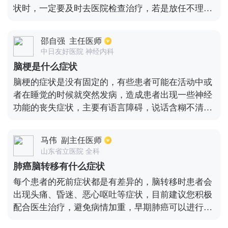
状时，一定要及时去医院检查治疗，若是放任不理，
后果是非常严重的，甚至可能会导致脑梗死。对于脑
梗的治疗，主要是药物治疗，可以在医生的指导下服
邵自强
主任医师
用一些如氯吡格雷之类的具有抗血小板凝聚效果的药
中日友好医院 神经内科
物，也可以适当的服用一些具有营养神经效果的药
脑梗是什么症状
物。脑梗的出现常常会伴随着糖尿病或者是高血压之
脑梗的症状是没有固定的，有些患者可能在活动中或
类的疾病，因此平时还要能够合理的安排自己的饮
者在睡觉的时候就突然发病，造成患者出现一些神经
食。
功能的丧失症状，主要有语言障碍，说话含糊不清或
者口角歪斜，还有就是肢体上的障碍，比如肢体活动
不灵活或者眼睑闭合不全等。有的人还会有头晕恶
马伟
副主任医师
心、头疼、吞咽困难等。一些比较严重的人群还会伴
山东省立医院 全科
随有癫痫发作或者昏迷、神志不清等。有的患者还容
肺癌脑转移有什么症状
易发生溃疡或者出血的。但是现在最常见的症状就是
每个患者的死前症状都是有差异的，脑转移时患者会
言语不清或者口角歪斜、肢体麻木、走路困难等。
出现头痛、昏迷、恶心呕吐等症状，目前建议您积极
配合医生治疗，避免病情加重，早期肺癌可以进行手
术治疗，如果到了晚期就需要配合做个放化疗以及中