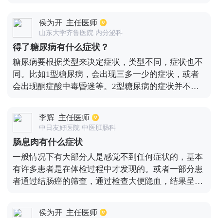
可表现为神经缺损症状较轻，可能只是言语含糊或者
伸手、口角歪斜或只有一点手脚麻木这些，无肢体瘫
侯为开
主任医师
痪的情况。还可表现为头晕、记忆力的障碍、定向力
山东大学齐鲁医院 内分泌科
差的情况，轻度脑梗一般症状较轻，但不可忽视，以
得了糖尿病有什么症状？
免病情加重。
糖尿病要根据类型来决定症状，类型不同，症状也不
同。比如1型糖尿病，会出现三多一少的症状，或者
会出现酮症酸中毒昏迷等。2型糖尿病的症状并不典
型，多数是在体检的时候发现的，不过病人也有可能
出现长期伤口不愈合、肢体麻木等症状，女性会存在
李辉
主任医师
尿道感染、高血压等问题，男性可能会出现性功能减
中日友好医院 中医肛肠科
退等症状，所以说2型糖尿病症状不典型。
肠息肉有什么症状
一般情况下有大部分人是感觉不到任何症状的，基本
有许多患者是在体检过程中才发现的。或者一部分患
者通过结肠癌的筛查，通过检查大便隐血，结果呈阳
性。患者在做结肠镜时，会发现是有结肠息肉的。还
有部分患者会出现大便出现便血的情况，这个时候大
侯为开
主任医师
部分患者会选择去做肠镜。在肠镜下面会看到表面充