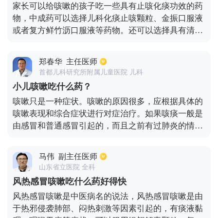
家长可以给咳嗽的孩子吃一些具有止咳化痰功效的药
为主。具体针对性药物应当在医院检查后，遵医嘱服
物，中成药可以选择儿科化痰止咳颗粒、金振口服液
用。
或者复方鲜竹沥口服液等药物。还可以选择具有清热
解毒功效的中成药，常用的有蓝芩口服液或者蒲地蓝
消炎口服液等。西药则可以选择氨溴索口服液、易坦
郑春华
主任医师
静等药物。孩子咳嗽最好先去医院做一下血常规的检
首都儿科研究所附属儿童医院 儿科
查，如果白细胞高的话，可给孩子服用一些抗生素类
小儿咳嗽吃什么药？
的药物，常用的有头孢菌素、大环内酯类药物的红霉
咳嗽只是一种症状。咳嗽的原因很多，应根据具体的
素、罗红霉素等。如果是细菌感染严重的话，如果只
咳嗽表现和综合症状进行对症治疗。如果咳痰一般是
给孩子吃清热解毒的中成药是没有什么效果的。
由感冒和普通感冒引起的，而且之前有过肺炎的情况
下也容易反复出现咳痰症状，可以服用小儿化痰止咳
颗粒、氨溴索口服液等。如果咳嗽痰少，晚上和早上
马伟
副主任医师
更频繁，白天较少，这种情况可能是过敏性咳嗽，这
山东省立医院 全科
可能与季节或室内环境有关。可以在睡觉前喝氯雷他
风热感冒咳嗽吃什么药好得快
定糖浆，这有助于改善过敏性咳嗽。如果咳嗽痰比较
风热感冒咳嗽是中医病名的说法，风热感冒咳嗽是由
少，白天和晚上的差别不大，持续一个多星期，而且
于热邪侵袭肺部、闷热刺激等因素引起的，有痰液黏
普通镇咳药的效果不好，可以吃阿奇霉素，可以认为