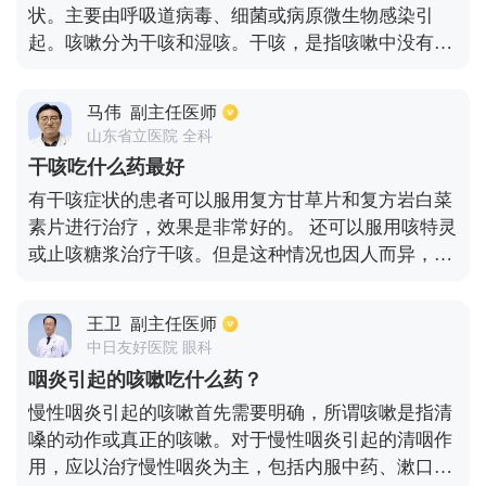
状。主要由呼吸道病毒、细菌或病原微生物感染引
素进行治疗。
起。咳嗽分为干咳和湿咳。干咳，是指咳嗽中没有
痰，而湿咳通常有黄痰或黄绿色的浓痰。如果病人有
黄绿色的痰，一般是由呼吸道细菌感染引起的。临床
马伟
副主任医师
上，对于黄痰咳嗽，常用的药物有抗感染、止咳化
山东省立医院 全科
痰。抗生素通常是头孢菌素、阿莫西林、喹诺酮类和
干咳吃什么药最好
大环内酯类。临床上常用的镇咳祛痰药有复方甘草合
有干咳症状的患者可以服用复方甘草片和复方岩白菜
剂、盐酸溴己新、止咳糖浆、咳特灵胶囊等，具有良
素片进行治疗，效果是非常好的。 还可以服用咳特灵
好的镇咳祛痰作用。
或止咳糖浆治疗干咳。但是这种情况也因人而异，例
如患者为支气管哮喘导致干咳，使用抗哮喘的药物治
疗，包括支气扩张剂肌注及口服抗过敏药物；如果患
王卫
副主任医师
者为冠心病，心功能不全导致的干咳，我们需要抗心
中日友好医院 眼科
衰的治疗。如果患者为是因为炎症导致的咳嗽，应积
咽炎引起的咳嗽吃什么药？
极地进行抗感染治疗；如果是因为口服药导致的咳
慢性咽炎引起的咳嗽首先需要明确，所谓咳嗽是指清
嗽，要停用导致咳嗽的药物。
嗓的动作或真正的咳嗽。对于慢性咽炎引起的清咽作
用，应以治疗慢性咽炎为主，包括内服中药、漱口和