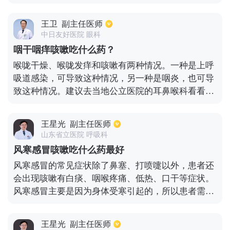
使用中成药。对于慢性咽炎引起的真正咳嗽，主要见
于喉源性咳嗽，需与过敏性疾病相鉴别。总之，每个
王卫
副主任医师
患者的具体用药应与临床实践相结合，并由医生面诊
中日友好医院 眼科
为准。
咽干咽痒咳嗽吃什么药？
喉咙干燥、喉咙发痒和咳嗽有两种情况。一种是上呼
吸道感染，可导致这种情况，另一种是咽炎，也可导
致这种情况。建议去当地公立医院的耳鼻喉科看看是
什么引起的。如果是上呼吸道感染引起的，建议采用
复方氨基酚烷基胺片联合金银花颗粒或蒲公英颗粒进
王星光
副主任医师
行治疗。如果是咽炎引起的，建议服用慢咽舒宁颗粒
山东省立医院 呼吸科
或吴太咽炎片治疗。
风寒感冒咳嗽吃什么药最好
风寒感冒的常见症状除了鼻塞、打喷嚏以外，患者还
会出现咳嗽有白痰、咽喉疼痛、低热、口干等症状。
风寒感冒主要是因为身体受寒引起的，所以患者需要
注意做好身体保暖的工作。在中医药里应该选择具有
辛温解表功效的药物，比如伤风感冒冲剂、桂枝汤、
王星光
副主任医师
麻黄汤等，这些药物对缓解和治疗风寒感冒症状都很