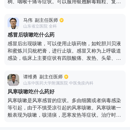
稠、咽喉干痛等症状。可以服用银翘解毒颗粒、复方
是支原体感染引起的，普通支原体感染可以用阿奇霉
金银花颗粒等清热解毒的药物。另外还可以搭配止咳
素治疗。如果咳嗽比较频繁，可以用点愈美颗粒或者
类的药物，如川贝枇杷糖浆、麻杏止咳糖浆等。也可
右美沙芬等镇咳，具体应根据儿童咳嗽的具体表现和
马伟
副主任医师
以使用中药方剂如桑菊饮，包含有桑叶、菊花、薄
其他综合症状而定。
山东省立医院 全科
荷、连翘、前胡、牛蒡子、杏仁、桔梗、贝母、琵琶
感冒后咳嗽吃什么药
叶等这些清热化痰、疏风止咳的药物进行对症处理。
感冒后出现咳嗽，可以使用止咳药物，如蛇胆川贝液
还可以加用黄芩、知母、玄参、天花粉等中药进行对
和蜜炼川贝枇杷膏，进行止咳。感冒又称为上呼吸道
症处理。平时也可以多吃麦冬地黄茶、银耳百合粥、
感染，临床上主要症状有四肢酸痛、发热、头晕、头
蜂蜜柚子水、冰糖雪梨膏，来帮助止咳润肺治疗。风
痛、流鼻涕、鼻塞等，主要针对病因来进行治疗，明
热感冒咳嗽期间，要尽量保持清淡的饮食习惯，生活
确是由于哪种致病菌导致，然后根据病菌种类选择对
环境要保持清洁、通风、凉爽，避免过度闷热的环
谭维勇
副主任医师
应的抗生素进行治疗。感冒大部分是由于病毒引起，
境，避免过度油腻、辛辣的食物。
山东中医药大学附属医院 中医免疫内科
可以选择病毒唑或利巴韦林药物进行治疗，同时可以
风寒咳嗽吃什么药好
配合感冒药物缓解感冒的不适症状。
风寒咳嗽是风寒感冒的症状。多由细菌或者病毒感染
等引起，由于不慎受凉引起的风寒咳嗽。风寒咳嗽一
般表现为咳嗽，咳清痰，恶寒发热等症状。治疗时首
先要疏风解表，解除在表的风寒之邪，使用辛温解表
的中药，如麻黄，桂枝，紫苏叶，荆芥，防风之类。