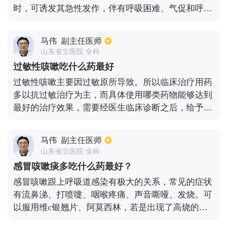
时，可诱发其急性发作，伴有呼吸困难、气促和呼吸
困难，并伴有咳嗽和咳痰。治疗哮喘的咳嗽药物也是
治疗哮喘的最佳药物，糖皮质激素治疗通常是首选。
马伟
副主任医师
轻度哮喘可用吸入或雾化糖皮质激素治疗，当症状严
山东省立医院 全科
重时，通常需要全身静脉激素治疗。在临床上，经常
过敏性咳嗽吃什么药最好
使用布地奈德气雾剂或雾化液和静脉注射甲强龙来快
过敏性咳嗽主要因过敏原所导致。所以临床治疗用药
速缓解哮喘的临床症状。当哮喘并发呼吸道感染时，
多以抗过敏治疗为主，而具体使用哪类药物能够达到
患者的咳嗽和咳痰也会加重。此时，需要抗生素抗感
最好的治疗效果，需要经医生临床诊断之后，给予有
染治疗和必要的对症治疗如解痉、平喘、镇咳和祛痰
针对性的抗过敏药物治疗为最好。其中常用的一些药
药物来明显缓解咳嗽。
物有西替利嗪、复方甲氧那明为主，依具体症状表现
马伟
副主任医师
也可口服像孟鲁斯特钠、三烯调节剂。另外，导致过
山东省立医院 全科
敏性咳嗽的过敏原常见有花粉、动物皮毛、尘螨、还
感冒咳嗽痰多吃什么药最好？
有一些刺激性气体等。也有些患者因食用海鲜、鸡
感冒咳嗽跟上呼吸道感染有极大的关系，常见的症状
蛋、牛奶等高蛋白质物质，也可导致过敏性咳嗽发
有流鼻涕、打喷嚏、咽喉疼痛、声音嘶哑、发烧。可
生。所以有过敏性咳嗽的患者，要尽量避免接触这类
以服用维c银翘片、阿莫西林，若是出现了高烧的情
过敏原。
况，可以利用输液的方法进行控制。痰液比较多，可