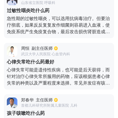
山东省立医院 呼吸科
有帮助。另外患者也可以适当的喝些姜汤或者利用热
过敏性咽炎吃什么药
水泡脚的方法来缓解感冒症状。
急性期的过敏性咽炎，可以选用抗病毒治疗。但要治
疗彻底，如果反反复复发作细菌则容易进入血液，使
免疫系统产生免疫复合物，最后攻击损伤肾脏造成肾
炎。另外，在治疗上可以选用过敏性咽炎的专用套
餐，多种药物配合使用，也可以达到预防和治疗的目
周恒
副主任医师
的。值得注意的是，过敏性咽炎很容易从急性期转为
武汉大学人民医院 心血管内科
慢性期，因此要早发现早治疗。
心律失常吃什么药最好
心律失常可能是遗传性疾病，也可能是后天获得，而
针对治疗心律失常所服用的药物，应该根据患者心律
失常的种类以及严重程度来选择。常见并发症有咳嗽
呼吸、困难、心悸、乏力、倦怠等。建议去当地医院
先进行一个检查，针对病因采用非药物和药物治疗。
郑春华
主任医师
采用药物治疗时，通常使用药物有钠通道阻滞药，β
首都儿科研究所附属儿童医院 儿科
肾上腺素受体阻断药等。在饮食上应当注意食用易消
孩子咳嗽吃什么药
化清淡，营养丰富，低盐低脂、高蛋白、多种维生素