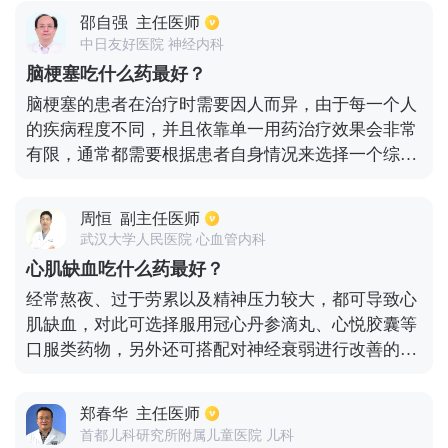
以吃止咳化痰药物，也可以利用雾化的方法进行稀释
邵自强
主任医师
痰液。感冒期间应注意个人的饮食，感冒时容易出现
中日友好医院 神经内科
食欲不振，但是不可盲目的补充营养，要做到饮食清
脑梗塞吃什么药最好？
淡，有效的补充维生素c对于增强抵抗力有很大的帮
脑梗塞的患者在治疗时需要因人而异，由于每一个人
助，并且要做好保暖措施，保持室内卫生，保持空气
的疾病程度不同，并且依靠单一用药治疗效果会非常
流通。
有限，通常都需要根据患者自身情况来选择一个综合
的治疗方案。一般来说，在超早期的时候可以使用溶
栓治疗，这时一般需要使用各种溶栓药物。而如果患
周恒
副主任医师
者已经错过溶栓治疗的时间窗，就需要使用抗血小板
武汉大学人民医院 心血管内科
聚集类的药物进行治疗。目前在临床上使用最多的这
心肌缺血吃什么药最好？
类药物就是阿司匹林、氯吡格雷。同时还需要对患者
经常熬夜、过于劳累以及精神压力较大，都可导致心
使用降脂类的药物，比如他汀类的降脂药以及脑保护
肌缺血，对此可选择服用冠心丹参滴丸、心悦胶囊等
剂，能够有效改善微循环的药物等等。
口服类药物，另外还可搭配对神经衰弱进行改善的药
物，比如乌灵胶囊。因为冠心病而引起的心肌缺血患
者需要服用抗血小板以及抗动脉硬化类的药物，比如
郑春华
主任医师
拜阿司匹林，未能够达到更好效果，还可搭配降脂类
首都儿科研究所附属儿童医院 儿科