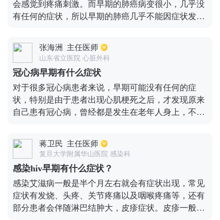
会感觉到疼痛刺激。而早期的肺癌病变很小，几乎没
有任何的症状，所以早期的肺癌几乎不能因症状发
现，只能通过体检和早期的肺癌筛查。当肺癌体积长
到一定大小时，才会出现一些症状，最典型的症状就
张海洲
主任医师
是刺激性的咳嗽，尤其是像金属样的咳嗽。另外的症
山东省立医院 心脏外科
状就是咳痰，反复的肺部感染后，胸片表现出反复
冠心病早期有什么症状
的、同一位置的肺部感染，经治疗好转以后又反复，
对于很多冠心病患者来说，早期可能没有任何的症
这个时候要高度怀疑肺癌。目前对于早期肺癌的发
状，特别是由于患者出现心肌梗死之后，才发现原来
现，最重要的就是CT筛查。
自己患有冠心病，曾经都是发生在老年人身上，不过
现在年龄人和青少年同样很常见。不过有些人也会出
现一些症状，常见的就是剧烈活动之后会出现胸闷，
蒋卫民
主任医师
这种心电图的检查就能看到有发生心脏缺血的现象。
复旦大学附属华山医院 感染科
另外还有些患者会发生心绞痛，特别是胸骨后的位
感染hiv早期有什么症状？
置，就个刀割一样的疼痛很厉害，还有可能会上传到
感染艾滋病一般是半个月左右就会有症状出现，常见
舌尖或者手指头的地方，这种情况下服用硝酸甘油能
症状有发烧、头疼、关节疼痛以及咽喉疼痛等，还有
够得到有效的改善。
部分患者会伴随淋巴结肿大，皮疹症状。皮疹一般是