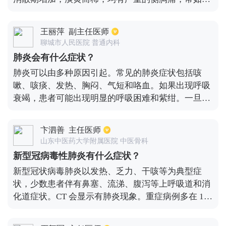
刺，咳嗽或深呼吸加重，可放射至肩部和腹部。若为
下叶性肺炎，可刺激膈胸膜，引起剧烈腹痛，易误诊
王丽萍
副主任医师
为急腹症。由于肺实变、胸痛和毒血症导致通气不
聊城市人民医院 普通内科
足，导致呼吸困难。呼吸又快又浅。在严重的情况
肺炎会有什么症状？
下，气体交换受到影响，动脉血氧饱和度下降，出现
肺炎可以由多种原因引起。常见的肺炎症状包括咳
紫疳。少数病人有胃肠道症状，如恶心、呕吐、腹
嗽、咳痰、发热、胸闷、气短和咯血。如果出现呼吸
胀、腹泻等。在严重的情况下，意识不清、烦躁不
衰竭，患者可能出现明显的呼吸困难和紫绀。一旦发
安、嗜睡、昏迷等。会发生。此时，应及时进行血培
生肺炎，要及时完善检查，尽早发现肺炎原因，评估
养和痰培养，以发现敏感抗生素。不同抗溶菌的处理
肺炎患者病情，然后给予积极治疗。病因治疗对肺炎
只有靶向治疗才能从根本上得到控制。
卞泗善
主任医师
至关重要。例如，细菌性肺炎必须及时用抗生素治
山东中医药大学附属医院 中医骨科
疗，病毒性肺炎必须尽早用抗病毒药物治疗，真菌性
新型冠病毒性肺炎有什么症状？
肺炎必须及时用抗真菌药物治疗。同时，应给予对症
新型冠状病毒肺炎以发热、乏力、干咳等为典型症
和营养支持治疗。在治疗期间，应注意复查一些炎症
状，少数患者伴有鼻塞、流涕、腹泻等上呼吸道和消
指标和肺部ct或胸片，观察治疗效果。
化道症状。CT 会显示有肺炎现象。重症病例多在 1
周后出现呼吸困难或/和低氧血症，严重者快速进展为
急性呼吸窘迫综合征、脓毒性休克、难以纠正的代谢