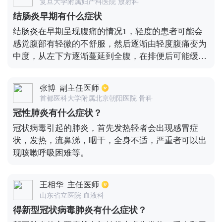
复旦大学附属妇产科医院 放射科
及时的治疗，根据梅毒的严重情况选择适合的治疗方
结肠炎早期有什么症状
式。大部分的梅毒都是可以治愈的，所以不要让自己
结肠炎在早期呈现腹痛的情况1，轻度的患者可能会
有太大的心理压力，积极配合医生的治疗。在治疗梅
感觉腹部有轻微的不舒服，然后逐渐由轻度腹痛变为
毒期间要注意控制饮食，不要吃油腻辛辣的食物，不
中度，从左下方逐渐蔓延到全腹，在排便后可能缓
要抽烟喝酒。饮食方面可以多吃水果和蔬菜，多喝
解。2、结肠炎在早期可能会没有表现，病情严重时
水，适当运动，提高免疫力对于梅毒的治疗有帮助。
可能会出现肠阻塞。3、患有结肠炎可能会大量出血
张博
副主任医师
使身体内血压和血色素降低，脉搏增快的现象，这时
首都医科大学附属北京朝阳医院 骨科
应进行输血治疗。4、结肠炎时可能会发生中毒性扩
冠性肺炎有什么症状？
张，引起全身中毒并引发肠穿孔，致死率高达44%。
冠状病毒引起的肺炎，首先发热轻者会出现感冒症
5、结肠炎约有5%会发生癌变，进而危及生命。
状，发热，流鼻涕，咽干，全身不适，严重者可以出
现咳嗽呼吸困难等。
王相华
主任医师
山东省立医院 血液科
得新型冠状病毒肺炎有什么症状？