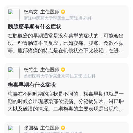
在发烧两天到三天后会出现，持续一周左右就会消
退，比较常见于脸部和上胸部位，对于四肢和头皮也
杨惠文
主任医师
是会出现的。皮疹的典型状态为5~10毫米的椭圆形红
浙江中医药大学附属第二医院 普外科
斑，一般不觉得痒，有时还表现为荨麻疹、血管炎以
胰腺癌早期有什么症状
及脓包症状。上面所介绍的这些症状并无特异性，其
在胰腺癌的早期通常是没有典型的症状的，可能会出
他的疾病也是会有这些症状出现的，所以还是需要通
现一些胃肠道不良反应，比如腹痛、腹胀、食欲不振
过检测之后才能够判定是否感染艾滋病。
等。腹部疼痛的特点是在饥饿状态下比较轻，在进食
之后会比较重，而且疼痛可能会向背部放射。如果肿
瘤的位置是在胰头，那么在早期可能仅仅表现为黄
杨竹生
主任医师
疸。如果肿瘤是在胰尾，那么黄疸可能会没有，或者
首都医科大学附属北京同仁医院 皮肤科
出现得比较晚。如果患者出现了一些消化道的不良症
梅毒早期有什么症状
状，一定要尽快去医院做一下b超、胰腺ct等检查，来
梅毒在不同时期的症状是不同的，梅毒早期也就是一
帮助诊断。
期的时候会出现感染部位溃疡、分泌物异常、淋巴肿
大以及破溃的情况。二期梅毒的主要表现是出现梅毒
疹，患者的皮肤会出现各种丘疹或者是扁平疣，还有
一些患者会出现脓包型的梅毒疹。晚期梅毒主要是神
张国福
主任医师
经系统梅毒，还有心血管系统梅毒。梅毒出现后需要