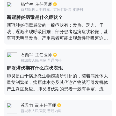
都是可以自我恢复的，但凡是重症患者需要的时间可
杨竹生
主任医师
能会长一些。最后提醒新冠病毒肺炎治愈出院的患
首都医科大学附属北京同仁医院 皮肤科
者，对心肺的功能要做重点监测，但是不要急着做康
新冠肺炎病毒是什么症状？
复，愈后的休息也是至关重要的。
新冠肺炎病毒感染的一般症状有：发热、乏力、干
咳，逐渐出现呼吸困难；部分患者起病症状轻微，甚
至可无明显发热。严重患者可能出现急性呼吸窘迫综
合征、脓毒性休克、难以纠正的代谢性酸中毒、出凝
血功能障碍。从目前收治的病例情况看，多数患者预
石颜军
主任医师
后良好，少数患者病情危重，甚至死亡。
聊城市人民医院 普通内科
肺炎潜伏期有什么症状表现
肺炎是由于病原微生物感染所引起的，随着病原体大
量复制繁殖，病原体本身及其代谢产物就可引发机体
产生炎症反应。肺炎潜伏期的患者一般有鼻塞、流
涕、头痛、咽痛、打喷嚏等表现。根据各人机体的不
同，病情有所不同，有的人还伴随有高热、咳嗽、咳
苏景力
副主任医师
痰，畏寒怕冷或者胸闷、胸痛等症状。建议患者尽早
聊城市人民医院 普通内科
去医院检查就诊，及时治疗。