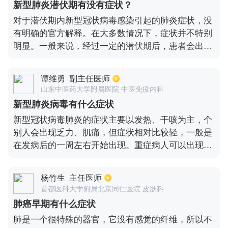
新型肺炎潜伏期有没有症状？
对于潜伏期内新型冠状病毒感染引起的肺炎症状，没
有明确的官方解释。在大多数情况下，症状并不特别
明显。一般来说，经过一定的潜伏期后，患者会出现
持续发热、疲劳和干咳的症状。没有办法确定潜伏期
有多长。有些患者症状严重，可能在短时间内出现呼
谭维勇
副主任医师
吸困难甚至急性呼吸窘迫综合征。虽然只有少数病人
山东中医药大学附属医院 中医免疫内科
患有重病，但这部分病人也处于危险期，甚至需要机
新型肺炎病毒有什么症状
械通气进行辅助治疗。新型冠状病毒引起的肺炎传染
新型冠状病毒肺炎的症状主要以发热、干咳为主，个
性较强，目前疫情较为严重。对普通人来说，减少外
别人会出现乏力、肌痛，但症状相对比较轻，一般是
出更好。以上方法仅供参考。对于具体的检查和治疗
在发病后的一周左右开始出现。重症病人可以出现高
措施，应该咨询医院的专业医生。
热、消化道、神经系统等各种疾病的症状。胸片可以
看到双侧的毛玻璃样改变，查血可以看到血常规白细
杨竹生
主任医师
胞升高并不明显，淋巴细胞在进行性下降，个别病人
首都医科大学附属北京同仁医院 皮肤科
肌肉受影响之后可以出现肌酸激酶升高，影响肝脏之
肺癌早期有什么症状
后可以出现肝酶升高。
肺是一个很特殊的器官，它没有感觉的纤维，所以不