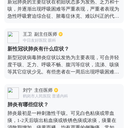
新冠肺炎的主要症状在初始状态多为发热、乏力和干
咳，并逐渐出现呼吸困难等严重表现，严重者表现为
急性呼吸窘迫综合征、脓毒症休克、难以纠正的代谢
性酸中毒和出凝血功能障碍。部分患者起病症状轻
微，可无发热。当出现发热、干咳等症状时请一定到
王卫
副主任医师
指定医院进行排查诊治，关于新冠肺炎的症状也请以
中日友好医院 眼科
最新官方指南为准。
新性冠状肺炎有什么症状？
新型冠状病毒肺炎症状以发热为主要表现，可合并轻
度干咳、乏力、呼吸不畅、腹泻等症状，流涕、咳痰
等其它症状少见。有些患者在一周后出现呼吸困难，
严重者快速进展为急性呼吸窘迫综合征、脓毒症休
克、难以纠正的代谢性酸中毒和出凝血功能障碍。部
刘宁
主任医师
分患者起病症状轻微，可无发热等临床症状，多在1
鹤岗市人民医院 普通内科
周后恢复。多数患者预后良好，少数患者病情危重，
肺炎有哪些症状？
甚至死亡。
肺炎最初是一种刺激性干咳。可见白色粘痰或带血
痰，1-2天后咳出粘血痰或铁锈色痰或浓痰，痰量在
消散期增加，痰黄而稀，均有严重的侧胸痛，常如针