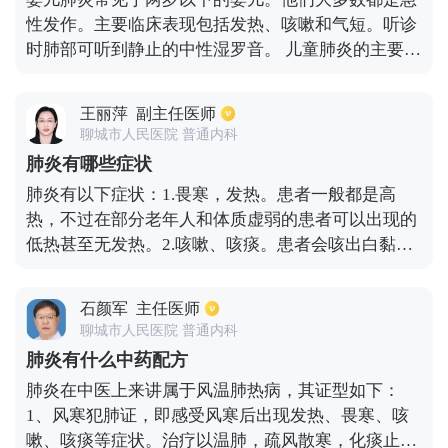
性发作。主要临床表现包括发热、咳嗽和气短。听诊
时肺部可听到静止的中性湿罗音。 儿童肺炎的主要症
状:1.高烧 如果婴儿突然发高烧，测得的体温可能在
38-39℃达到40℃，并伴有拒食和呕吐，这不符合婴
王丽萍
副主任医师
儿的通常饮食。 第二，咳嗽有严重的痰。如果宝宝咳
聊城市人民医院 普通内科
嗽越来越厉害，喉咙有痰，呼吸急促，伴有腹泻，心
肺炎有哪些症状
跳加快，面色苍白等现象，甚至可能发生抽搐。 Iii
肺炎有以下症状：1.畏寒，发热。患者一般都是高
。抽搐 患肺炎的婴儿会抽搐。抽搐需要很长时间。抽
热，不过在部分老年人和体质虚弱的患者可以出现的
搐可以反复发生，伴有困倦、易怒和其他表现。 第
低热甚至无发热。2.咳嗽、咳痰。患者会咳出白黏
四，呼吸急促 气短是肺炎的主要表现，也是一种相对
痰、脓性痰甚至咯血。3.胸痛。可以出现单侧胸部针
特殊的症状。 由于呼吸急促，婴儿呼气时会呻吟、鼻
刺样疼痛，随着咳嗽和深呼吸时加剧。4.呼吸困难。
翼和皮肤发青。 五、全身不适症状 如果婴儿有全身
石颜军
主任医师
严重肺炎患者会出现呼吸困难。5.其它症状如恶心，
不适症状，他应该立即带婴儿去医院，因为这是一个
聊城市人民医院 普通内科
呕吐，腹泻，意识的改变等。
非常严重的症状，基本上可以确认婴儿患有肺炎。1.
肺炎有什么中药配方
发烧。发热类型可以是不规则发热、缓解发热或漏
肺炎在中医上来讲属于风温肺热病，其证型如下：
热。值得注意的是，新生儿或严重营养不良的儿童不
1、风寒犯肺证，即感受风寒后出现发热、畏寒、咳
能仅仅通过他们的体温来确定疾病的严重程度，因为
嗽、咳痰等症状。治疗以温肺，疏风散寒，化痰止咳