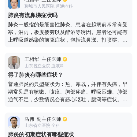
聊城市人民医院 普通内科
肺炎有流鼻涕症状吗
肺炎一般指的是细菌性肺炎。患者在起病前常常有受
寒，淋雨，极度疲劳以及醉酒等诱因。患者还可能有
上呼吸道感染的前驱症状，包括流鼻涕、打喷嚏、鼻
塞、咽痛等症状。因此，肺炎是可以出现流鼻涕的。
肺炎的早期症状患者可能会出现流鼻涕的症状，可能
王相华
主任医师
会出现有流鼻涕，鼻塞，打喷嚏，咽喉疼痛等不适症
山东省立医院 血液科
状。但是实质性肺炎真正在临床上主要的症状以反复
得了肺炎有哪些症状？
发热，发热时体温可以高达39-40度，同时患者有咳
普通肺炎的典型症状为：热、寒战，并伴有头痛，早
嗽，咳痰，气急，胸闷，胸痛以及呼吸困难等临床症
期常见是有咳嗽、咳痰、胸部疼痛、呼吸困难、肺部
状。并且针对不同年龄段的肺炎患者，可能临床表现
通气不足，少数情况会有恶心呕吐，腹泻等症状。严
具有一定的差异。比如老年患者患有肺炎时，体温升
重的症状则是有精神烦躁，嗜睡症，昏迷，神志不清
高相对不是太明显，但患者可能会患有不同程度的胃
等表现。而新型肺炎的症状通常表现为发热、乏力、
肠道不适症状，如恶心，呕吐，食欲不振等临床表
马伟
副主任医师
干咳等，也有部分患者出现鼻塞、流涕、腹泻等症
现。同时有的老年人患有肺炎后，症状可能会出现有
山东省立医院 全科
状。
嗜睡，谵妄，甚至昏迷等临床表现，所以说肺炎它并
肺炎的初期症状有哪些症状