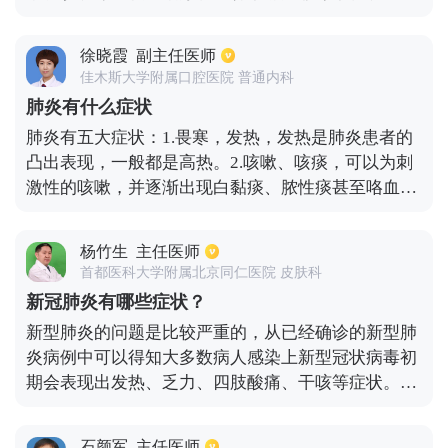
他们的体温可能不会升高或低于正常水平。这时，也
为主，药物有三拗汤、麻黄、杏仁、甘草、瓜蒌等；
可能是肺炎，所以必须引起注意。2.咳嗽，咳嗽更频
2、风热犯肺证：症状主要有发热烦躁、咳黄黏痰、
繁。在早期，刺激性干咳是疾病的高峰期。恢复期的
徐晓霞
副主任医师
舌红苔黄，脉以浮滑为主。治疗以疏风清热，宣肺止
咳嗽可能加重痰，通常在发烧咳嗽后出现气短。全身
佳木斯大学附属口腔医院 普通内科
咳，化痰止咳为主。药物为桑菊饮加减等。
症状可能包括疲倦、厌食、烦躁不安、轻度腹泻或呕
肺炎有什么症状
吐。
肺炎有五大症状：1.畏寒，发热，发热是肺炎患者的
凸出表现，一般都是高热。2.咳嗽、咳痰，可以为刺
激性的咳嗽，并逐渐出现白黏痰、脓性痰甚至咯血。
3.胸痛，随着咳嗽和深呼吸时加剧。4.呼吸困难。5.其
它症状如恶心，呕吐，腹泻，意识的改变等。
杨竹生
主任医师
首都医科大学附属北京同仁医院 皮肤科
新冠肺炎有哪些症状？
新型肺炎的问题是比较严重的，从已经确诊的新型肺
炎病例中可以得知大多数病人感染上新型冠状病毒初
期会表现出发热、乏力、四肢酸痛、干咳等症状。也
有的病人会出现腹泻、呕吐等症状表现。
石颜军
主任医师