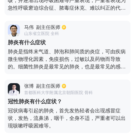
咳，并逐渐出现呼吸困难等严重表现，严重者表现为
急性呼吸窘迫综合征、脓毒症休克、难以纠正的代谢
性酸中毒和出凝血功能障碍。部分患者起病症状轻
微，可无发热。当出现发热、干咳等症状时请一定到
马伟
副主任医师
指定医院进行排查诊治，关于新冠肺炎的症状也请以
山东省立医院 全科
最新官方指南为准。
肺炎有什么症状
肺炎是指终末气道、肺泡和肺间质的炎症，可由疾病
微生物理化因素，免疫损伤，过敏以及药物而导致
的。细菌性肺炎是最常见的肺炎，也是最常见的感染
性疾病之一，引起肺炎的病人很复杂，包括细菌、病
毒、支原体等多种，以及放射线吸入性异物等理化因
张博
副主任医师
素而引起，其中由肺炎球菌引起的肺炎是最为常见。
首都医科大学附属北京朝阳医院 骨科
细菌性肺炎采用抗生菌进行治疗，7到10天都可以进
冠性肺炎有什么症状？
行治愈，病毒性肺炎的病情稍轻，抗生素治疗没有什
冠状病毒引起的肺炎，首先发热轻者会出现感冒症
么效果。但肺炎的症状在不同的患者，不同的病原体
状，发热，流鼻涕，咽干，全身不适，严重者可以出
以及病情的轻重不一样的时候症状会有所差别。大多
现咳嗽呼吸困难等。
数的临床表现主要有。畏寒，发热，咳嗽，咳痰，呼
吸困难，可伴有胸痛等症状。其它症状如恶心，呕