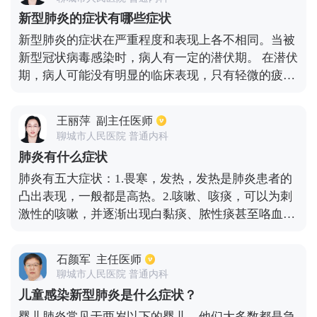
炎需要选择敏感的抗生素来进行治疗，比如普通的细
新型肺炎的症状有哪些症状
菌感染，往往需要使用头孢类的抗生素或者青霉素来
新型肺炎的症状在严重程度和表现上各不相同。当被
进行抗感染治疗。如果是真菌感染引起的肺炎，就需
新型冠状病毒感染时，病人有一定的潜伏期。 在潜伏
要选用抗真菌药物。如果是结核杆菌引起的肺炎，就
期，病人可能没有明显的临床表现，只有轻微的疲劳
需要抗结核治疗。在得到系统、规范的治疗之后，普
和不适。随着疾病的发展，患者可能会出现典型的发
通肺炎患者的病情往往会有所改善，最终治愈疾病。
热、疲劳和干咳症状，其发热可以为高热，部分病人
王丽萍
副主任医师
可以为低热，但要注意有时还可以无发热的肺炎形
聊城市人民医院 普通内科
成。 患者通常会有一些不适，如鼻塞、流鼻涕、腹
肺炎有什么症状
痛、腹泻等。随着病情的进展，病人的乏力感越来越
肺炎有五大症状：1.畏寒，发热，发热是肺炎患者的
明显，此时，可能会出现轻微症状，如气短和胸闷。
凸出表现，一般都是高热。2.咳嗽、咳痰，可以为刺
对于重症的病人可以出现喘闷、呼吸困难，部分病人
激性的咳嗽，并逐渐出现白黏痰、脓性痰甚至咯血。
还可以表现为急性呼吸窘迫综合征以及休克的表现。
3.胸痛，随着咳嗽和深呼吸时加剧。4.呼吸困难。5.其
当然有少数病人可仅有低热，轻微的乏力，而无呼吸
它症状如恶心，呕吐，腹泻，意识的改变等。
系统的临床表现，此时要予以鉴别。
石颜军
主任医师
聊城市人民医院 普通内科
儿童感染新型肺炎是什么症状？
婴儿肺炎常见于两岁以下的婴儿。他们大多数都是急