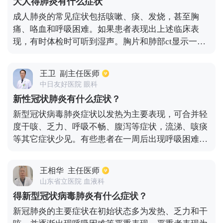
大人得肺炎有什么症状
出现呼吸不畅的情况。
成人肺炎的常见症状包括咳嗽、痰、发烧，甚至胸
痛、咯血和呼吸困难。如果患者表现出上述临床表
现，有时体检时可听到湿声。胸片和肺部ct显示一个
大的炎性浸润影。如果患者被诊断为肺炎，需要改善
血常规、c反应蛋白、降钙素、支原体抗体、病毒抗
王卫
副主任医师
体、痰培养等相关检测，以评估致病菌，不同致病菌
中日友好医院 眼科
采取不同的治疗方法。当细菌感染需要使用头孢菌
新性冠状肺炎有什么症状？
素、青霉素等相关抗生素进行治疗时，如果患者感染
新型冠状病毒肺炎症状以发热为主要表现，可合并轻
了病毒，则需要使用奥司他韦、扎那米韦等相关抗病
度干咳、乏力、呼吸不畅、腹泻等症状，流涕、咳痰
毒药物进行治疗。如果病人感染了非典型病原体，可
等其它症状少见。有些患者在一周后出现呼吸困难，
以使用大环内酯或喹诺酮类药物。
严重者快速进展为急性呼吸窘迫综合征、脓毒症休
克、难以纠正的代谢性酸中毒和出凝血功能障碍。部
王相华
主任医师
分患者起病症状轻微，可无发热等临床症状，多在1
山东省立医院 血液科
周后恢复。多数患者预后良好，少数患者病情危重，
得新型冠状病毒肺炎有什么症状？
甚至死亡。
新冠肺炎的主要症状在初始状态多为发热、乏力和干