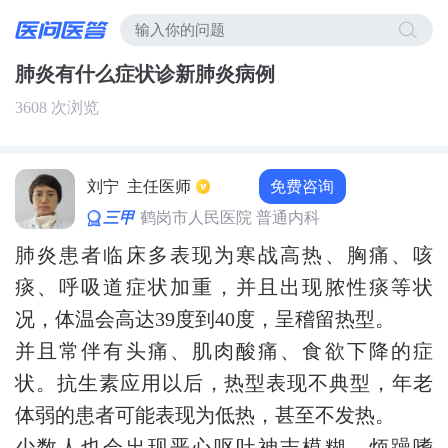
肺炎有什么症状诊新肺炎病例
3608 次浏览
免费咨询
刘宁
主任医师
三甲
鹤岗市人民医院 普通内科
肺炎患者临床多表现为寒战高热、胸痛、咳
痰、呼吸道症状加重，并且出现脓性痰等状
况，体温会高达39度到40度，呈稽留热型。
并且常伴有头痛、肌肉酸痛、食欲下降的症
状。抗生素应用以后，热型表现不典型，年老
体弱的患者可能表现为低热，甚至不发热。
少数人也会出现恶心呕吐神志模糊，烦躁嗜