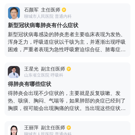
吐，腹泻，意识的改变等。重症肺炎患者还可出现咯
石颜军
主任医师
血和呼吸困难、呼吸衰竭、昏迷而危及生命。不同的
聊城市人民医院 普通内科
病原体和患者以上症状的发生率和特征都不同，并非
新型冠状病毒肺炎有什么症状
每一个患者都会同时出现上述症状，如肺炎链球菌感
新型冠状病毒感染的肺炎患者主要临床表现为发热、
染多呈急性面容、两颊绯红、皮肤干燥、口腔内可能
浑身乏力，呼吸道症状以干咳为主，并逐渐出现呼吸
会有疱疹，而肺炎支原体感染症状多不明显。
困难，严重者表现为急性呼吸窘迫综合征、脓毒症休
克、难以纠正的代谢性酸中毒和出凝血功能障碍。部
分患者起病症状轻微，可无发热。多数患者为中轻
王星光
副主任医师
症，预后良好，少数患者病情危重，甚至死亡。但如
山东省立医院 呼吸科
果出现发热、乏力、干咳表现，并不意味着已经被感
得肺炎有哪些症状
染了。
得肺炎会出现不少症状的，主要就是反复咳嗽、发
热、咳痰、胸闷、气喘等，如果肺部的炎症已经到了
胸膜，很可能会出现胸痛的症状。当出现这些症状
时，要高度怀疑肺炎的可能，建议去医院做胸部ct或
者胸片，必要时还需要做血常规、降钙素原、c反应
王丽萍
副主任医师
蛋白等检查项目来判断是否患有肺炎。治疗细菌性肺
聊城市人民医院 普通内科