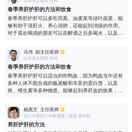
山东省立医院 全科
春季养肝护肝的方法和饮食
春季养肝护肝可以多吃茼蒿、油麦菜等绿叶蔬菜，能
够有助于清肝火、养心润肺，还能起到消痰的作用。
对于喜欢喝酒的朋友可以在醉酒之后多喝水，以及适
当的吃芦笋，能够起到解酒护肝的效果。因为芦荟当
中有浓度很高的矿物质以及氨基酸，能够保护肝脏，
马伟
副主任医师
使肝脏细胞免受酒精毒素的侵害。
山东省立医院 全科
春季养肝护肝的方法和饮食
春季养肝护肝可以适当的吃鸭血，因为鸭血当中还有
多种人体不能合成的氨基酸和丰富的蛋白质，以及
铁、维生素等多种物质。能够起到养肝血的效果，而
且能够治疗缺铁性贫血。多吃茼蒿等绿色的蔬菜，也
能清肝火、养心润肺。对于醉酒的人会使肝脏受到损
杨惠文
主任医师
伤，这时可以吃芦笋，能够起到解酒护肝的效果，因
浙江中医药大学附属第二医院 普外科
为芦笋当中有矿物质和氨基酸，能够减轻宿醉症状，
养肝护肝的方法
保护肝脏。