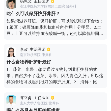
杨惠文
主任医师
到养肝护肝，改善肝功能的作用。
浙江中医药大学附属第二医院 普外科
吃什么可以保肝护肝养肝？
如果想滋养肝脏、保肝护肝，可以尝试吃以下食物：
1.银耳：银耳降血脂和抗血栓的作用十分明显。2.土
豆：土豆可以维持血液酸碱平衡，还可以降低胆固
醇，预防癌症。它富含膳食纤维和胶质，对人体非常
有好处。3.山楂：能调节心肌、心房运动幅度和冠状
李政
主治医师
动脉血流量，还能促进脂肪代谢。4.菊花：菊花可以
南京鼓楼医院 康复科
降血脂，降压作用比较稳定。
什么食物养肝护肝最好
1、蔬菜、水果：想要通过食物起到养肝护肝的效
果，自然少不了蔬菜、水果。因为青色入肝，所以这
样的食物可以起到很好的养护肝脏。2、海鲜：比如
常见的海鲜黄鱼、甲壳类、螃蟹等等这样的食材都可
以增强人体自身免疫功能，从而有修复人体破损细胞
陈立勇
主任医师
的功能。所以经常食用这样的食物，这样可以起到养
山东大学齐鲁医院 营养科
肝护肝的效果。3、豆制品：豆制品中本身就含有丰
喝什么茶具有养肝护肝排毒