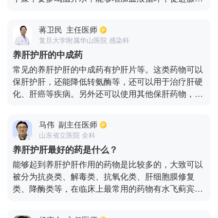
分泌，还能有助于消化，将体内的代谢物、毒素等排
出，对肝脏有很好的改善作用。春季也适合到户外做
蒋卫民
主任医师
体育锻炼，能够使人增强体质、心情愉悦，同时愉悦
复旦大学附属华山医院 感染科
的心情也能使人的新陈代谢良好，有助于养肝护肝。
养肝护肝的中成药
常见的养肝护肝的中成药有护肝片等。这类药物可以
保肝护肝，还能降低转氨酶等，还可以用于治疗肝硬
化、肝癌等疾病。另外还可以使用其他保肝药物，比
如甘草酸苷片等。甘草酸苷片对肝硬化、酒精肝、肝
炎等都具有一定的疗效。
马伟
副主任医师
山东省立医院 全科
养肝护肝最好的药是什么？
能够起到养肝护肝作用的药物是比较多的，大致可以
被分为抗炎类、解毒类、抗氧化类、肝细胞膜修复
类、降酶类等，在临床上最常用的药物有水飞蓟宾胶
囊如水林佳、多烯磷脂酰胆碱、六味五灵片、甘草酸
制剂如异甘草酸镁、硫普罗宁等，这些药物都可以起