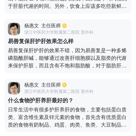
力，有助于调节肝脏的平衡。
于肝脏代谢的时间。另外，饮食上应该多吃些新鲜的
水果蔬菜，比如包菜、小白菜、青椒、菠菜、油菜、
萝卜、黄瓜、西红柿，水果可以选择西瓜、火龙果、
杨惠文
主任医师
香蕉、山竹、橙子等等。此外，选择选择一些适合患
浙江中医药大学附属第二医院 普外科
者的运动，比如游泳和慢跑，跳槽，以及瑜伽都是不
易善复保肝护肝效果怎么样
错的选择，这样可以促进新陈代谢，加速体内的循
易善复保肝护肝的效果不错，因为易善复是一种多烯
环，帮助肝脏解毒。饮食上要尽量保持清淡，避免辛
磷脂酰胆碱，能够通过改善肝细胞膜以及脂类的代谢
辣刺激的食物，少吃多餐，特别的是不要吃夜宵，可
来保护肝脏，而且含有不饱和脂肪酸，对于脂肪肝、
以在睡前适当的喝一杯无糖的牛奶促进睡眠。
中毒性肝病，能够起到肝细胞膜的修复。不过需要一
定时间的服用效果才能明显，对于短时间服用的患
杨惠文
主任医师
者，并不会看到明显的作用。
浙江中医药大学附属第二医院 普外科
什么食物护肝养肝最好的？
日常生活中有很多护肝养肝的食物，主要包括蛋白质
类、富含维生素及锌元素的食物，首先含有优质蛋白
质的食物有奶制品、鸡蛋、肉类、鱼类、大豆制品、
山药等；其中富含维生素的蔬菜水果，包括白萝卜、