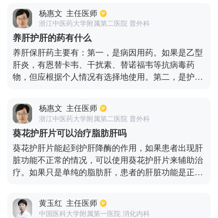
橄榄菜、大白菜、柠檬、橘子、柚子、番茄、木瓜、
杨惠文
主任医师
红萝卜等。还有一些含有锌的食物，最常见的是海产
浙江中医药大学附属第二医院 普外科
品、扇贝、沙丁鱼、蛎蝗、猪肝、南瓜子、芝麻等食
养肝护肝的药有什么
物，可以起到保肝的作用；如果有肝功能异常的情
养肝保肝药主要有：第一，是病因用药。如果是乙型
况，建议完善肝功能及腹部CT检查，必要时予以护肝
肝炎，有恩替卡韦、干扰素、替诺福韦等抗病毒药
治疗。
物，但应根据个人情况有选择地使用。第二，是护肝
药，包括维生素、多烯磷脂酰胆碱、还原型谷胱甘肽
等。第三，是酶还原药，目前常用的酶还原药有复方
杨惠文
主任医师
甘草酸苷胶囊、双环醇片。第四，如果有黄疸，有丹
浙江中医药大学附属第二医院 普外科
参、熊去氧胆酸等。第五，抗肝硬化药物，如有肝硬
葵花护肝片可以治疗脂肪肝吗
化或肝纤维化，有扶正化瘀胶囊、安络化纤丸等抗纤
葵花护肝片能起到护肝降酶的作用，如果患者出现肝
维化药物。最后，上述药物不宜盲目使用，应根据个
脏功能不正常的情况，可以使用葵花护肝片来辅助治
人情况选择适当的药物治疗。
疗。如果只是单纯的脂肪肝，患者的肝脏功能是正常
的，就不需要服用葵花护肝片。想要治疗脂肪肝，需
要先找出病因再对症治疗。如果因为大量喝酒引起，
黄玉红
主任医师
就需要严格进行戒酒，如果是因为肥胖代谢综合征导
中国医科大学附属第一医院 消化内科