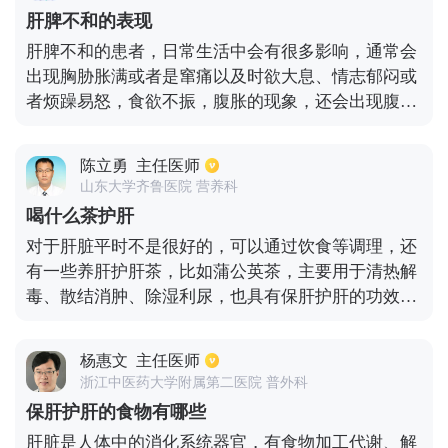
致的，就需要用健康的方法减肥。患者的肝功能不正
肝脾不和的表现
常，就需要服用护肝片，长期坚持能起到较好的治疗
肝脾不和的患者，日常生活中会有很多影响，通常会
效果。
出现胸胁胀满或者是窜痛以及时欲大息、情志郁闷或
者烦躁易怒，食欲不振，腹胀的现象，还会出现腹
痛，拉肚子，舌苔白腻，弦脉等，肝脾不和患者在平
时，需要注意保护好肝脾，远离各种受血液污染的器
陈立勇
主任医师
具，还要注意，饮食清淡且要卫生，保证每天有充足
山东大学齐鲁医院 营养科
的睡眠。另外在日常生活中要注意，不能抽烟，不能
喝什么茶护肝
喝酒。切记盲目服药，以免服用药物容易比较杂，产
对于肝脏平时不是很好的，可以通过饮食等调理，还
生副作用，对患者肝脏功能产生损伤，患者也可以多
有一些养肝护肝茶，比如蒲公英茶，主要用于清热解
吃一些红枣，猪血或者红豆，能够达到养肝护肝的作
毒、散结消肿、除湿利尿，也具有保肝护肝的功效；
用。
第二个是蜂蜜柠檬茶，主要是柠檬的酸性可以促使肝
脏生成胆汁，有利于排出毒素，其中蜂蜜可以美容养
杨惠文
主任医师
颜也可以护肝治疗；还有三七花茶，三七泡水喝的话
浙江中医药大学附属第二医院 普外科
可以由很好的功效，比如保肝明目、降血压、降血脂
保肝护肝的食物有哪些
等；还有就是枸杞乌龙茶，枸杞乌龙茶富含胡萝卜
肝脏是人体中的消化系统器官，有食物加工代谢、解
素、Vb、Vc、多种氨基酸和钙磷铁等多种矿物质成