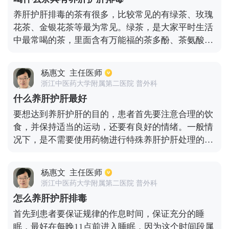
富的蛋白质，维生素以及各种微量元素，其中还含有
养肝护肝排毒的茶有很多，比较常见的有绿茶、玫瑰
少量脂肪以及少量碳水化合物，对人体肝脏有极强的
花茶、金银花茶等最为常见。绿茶，是大家平时生活
修复能力。
中最常喝的茶，里面含有万能福的茶多酚、茶氨酸、
咖啡碱等成分，这些成分具有清肝利胆、利尿消肿、
降脂排毒等功效。玫瑰花茶具有补血养肝、排毒养颜
杨惠文
主任医师
等功效。金银花茶，具有清咽下火、排毒养颜等功
浙江中医药大学附属第二医院 普外科
效。这些茶对养肝护肝排毒，都具有很好的效果。 ？
什么养肝护肝最好
？
要想达到养肝护肝的目的，患者首先要注意合理的饮
食，并保持适当的运动，还要有良好的情绪。一般情
况下，是不需要使用药物进行特殊养肝护肝处理的。
因为，如果使用药物来养肝的话，药物作用可能会加
重患者肝脏的负担，严重甚至还会对肝脏造成损伤，
杨惠文
主任医师
这样会不利于肝脏的养护。患者平时要注意饮食清
浙江中医药大学附属第二医院 普外科
淡，保持低盐低脂的饮食习惯，避免食用过于油腻的
怎么养肝护肝排毒
食物，尤其注意不要饮酒，避免酒精损伤肝脏细胞。
首先到患者要保证规律的作息时间，保证充分的睡
同时患者还需要进行适当的身体锻炼，提高机体免疫
眠，最好在每晚11点前进入睡眠，因为这个时间段属