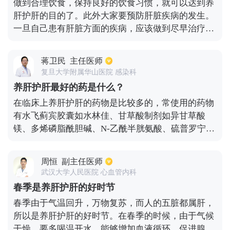
做到合理饮食，保持良好的饮食习惯，就可以达到养
肝护肝的目的了。此外大家要预防肝脏疾病的发生。
一旦自己患有肝脏方面的疾病，应该做到尽早治疗。
肝脏疾病有很多类型的，病毒性肝炎，脂肪性肝炎，
患者最好要定期到医院做检查，看一看自身的肝功能
蒋卫民
主任医师
怎么样。另外大家在饮食上应该要多注意吃新鲜的蔬
复旦大学附属华山医院 感染科
果，还要多补充优质的蛋白质。保持好的心态也可以
养肝护肝最好的药是什么？
保护肝脏的。
在临床上养肝护肝的药物是比较多的，常使用的药物
有水飞蓟宾胶囊如水林佳、甘草酸制剂如异甘草酸
镁、多烯磷脂酰胆碱、N-乙酰半胱氨酸、硫普罗宁、
六味五灵片等，这些药物都可以起到养肝护肝的功
效，同时还能够改善肝脏的功能，促进肝细胞再生，
周恒
副主任医师
平时在饮食方面可以多吃一些绿色的蔬菜、鸡蛋、鱼
武汉大学人民医院 心血管内科
肉等。
春季是养肝护肝的好时节
春季由于气温回升，万物复苏，而人的五脏都属肝，
所以是养肝护肝的好时节。在春季的时候，由于气候
干燥，要多喝温开水，能够增加血液循环，促进腺体