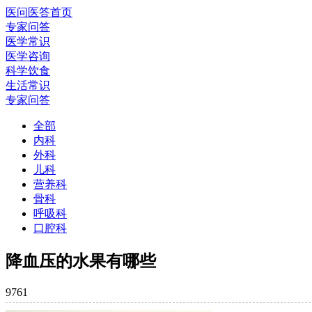
医问医答首页
专家问答
医学常识
医学咨询
科学饮食
生活常识
专家问答
全部
内科
外科
儿科
营养科
骨科
呼吸科
口腔科
降血压的水果有哪些
9761