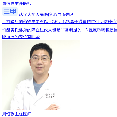
周恒
副主任医师
武汉大学人民医院 心血管内科
目前降压的药物主要有以下5种。1.钙离子通道拮抗剂，这种药
珀酸美托洛尔的降血压效果也是非常明显的。5.氢氯噻嗪也是
降血压的穴位有哪些
周恒
副主任医师