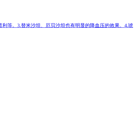
利等。3.替米沙坦、厄贝沙坦也有明显的降血压的效果。4.琥