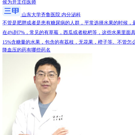
侯为开
主任医师
山东大学齐鲁医院 内分泌科
不管是肥胖或者是患有糖尿病的人群，平常选择水果的时候，
在4%到7%，常见的有草莓，西瓜或者枇杷等，这些水果里面
15%含糖量的水果，包含的有荔枝，无花果，橙子等。不管怎
降血压的药有哪些药名