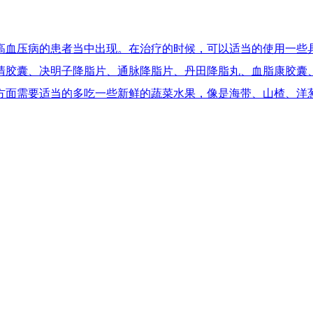
高血压病的患者当中出现。在治疗的时候，可以适当的使用一些
清胶囊、决明子降脂片、通脉降脂片、丹田降脂丸、血脂康胶囊
方面需要适当的多吃一些新鲜的蔬菜水果，像是海带、山楂、洋