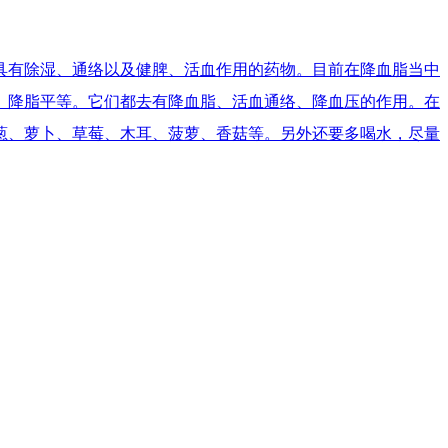
具有除湿、通络以及健脾、活血作用的药物。目前在降血脂当中
、降脂平等。它们都去有降血脂、活血通络、降血压的作用。在
葱、萝卜、草莓、木耳、菠萝、香菇等。另外还要多喝水，尽量