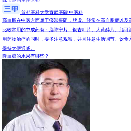
陈玉静
副主任医师
首都医科大学宣武医院 中医科
高血脂在中医方面属于痰湿瘀阻，脾虚。经常在高血脂症以及
比较常用的中成药有：脂降宁片、银杏叶片、大黄醇片、脂可
用药物治疗的同时，要多注意观察，并且注意生活调节。饮食
保持大便通畅。
降血糖的水果有哪些？