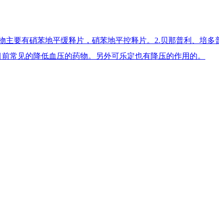
物主要有硝苯地平缓释片，硝苯地平控释片。2.贝那普利、培多普
目前常见的降低血压的药物。另外可乐定也有降压的作用的。