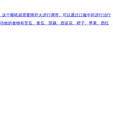
，这个嘶吼就需要降肝火进行调理。可以通过口服中药进行治疗
火功效的食物有苦瓜、黄瓜、莲藕、西蓝花、橙子、苹果、西红