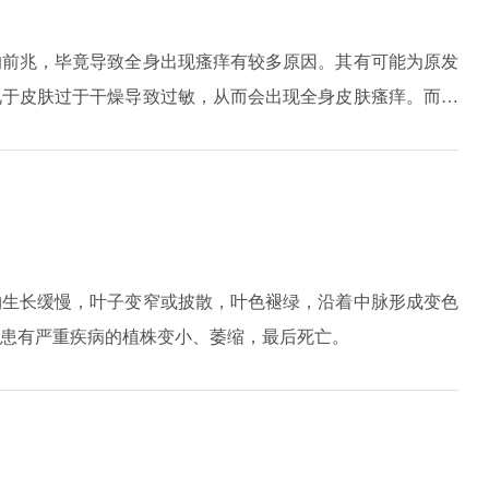
的前兆，毕竟导致全身出现瘙痒有较多原因。其有可能为原发
见于皮肤过于干燥导致过敏，从而会出现全身皮肤瘙痒。而有
皮肤发痒，所以有这类症状表现时，应去医院及时就诊检查明
瘤而导致的皮肤瘙痒。
物生长缓慢，叶子变窄或披散，叶色褪绿，沿着中脉形成变色
患有严重疾病的植株变小、萎缩，最后死亡。