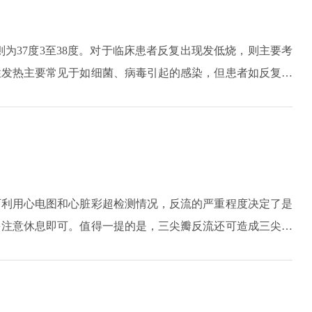
则为37度3至38度。对于临床患者反复出现发低烧，则主要考
性发热主要常见于如细菌、病毒引起的感染，但患者如反复出
能。对于非感染性发热，临床中比较常见，如肿瘤，血液系统
现为低热等症状。
可利用心电图和心脏彩超检测情况，反流的严重程度决定了是
多注意休息即可。值得一提的是，三尖瓣反流还可造成三尖瓣
右心房，造成右心房高度扩大，压力升高，静脉血液回流障
重的易发生右心衰竭。