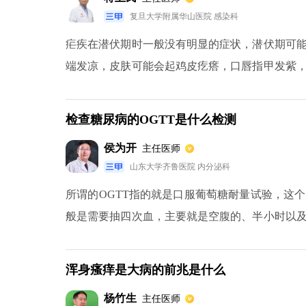
复旦大学附属华山医院 感染科
疟疾在潜伏期时一般没有明显的症状，潜伏期可能
端发凉，皮肤可能会起鸡皮疙瘩，口唇指甲发紫
持续20分钟左右，之后就是体温上升，体温上升
的持续时间大约有5小时左右，在发热期过了之
检查糖尿病的OGTT是什么检测
出汗期2到3个小时之后，体温开始持续降低，如
侯为开
主任医师
于虐原虫感染而引起的一种传染性疾病。
山东大学齐鲁医院 内分泌科
所谓的OGTT指的就是口服葡萄糖耐量试验，这
般是需要抽四次血，主要就是空腹的、半小时以
糖，也可以检查出餐后的血糖。如果餐后两小时的血糖
结果也会受到外界因素的影响，因此可以多做几
浑身瘙痒是大病的前兆是什么
就基本可以判断患者出现了糖尿病。
杨竹生
主任医师