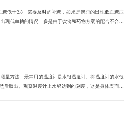
糖低于2.8，需要及时的补糖，如果是偶尔的出现低血糖症
病出现低血糖的情况，多是由于饮食和药物方案的配合不合理
反复发作可能会导致生命危险。所以要对血糖做定期的监测，
的测量方法。最常用的温度计是水银温度计。将温度计的水银
，然后取出。观察温度计上水银达到的刻度，这是身体表面的
它们通常瞄准测量位置的皮肤，就可获得数据。此外，儿童还