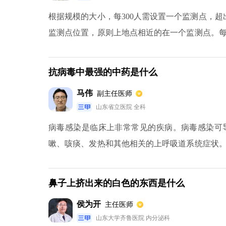
根据规模的大小，每300人需设置一个监测点，超
监测点位置，原则上地点相近的在一个监测点。
置1-2名组员进行协助。检测人员的职责是对
写，对体温检测异常人员进行信息登记。监测人
抗病毒中最强的中药是什么
中心5cm以内位置；若室外温度偏低，则测量颈
马伟
副主任医师
山东省立医院 全科
病毒感染是临床上非常常见的疾病。病毒感染可
嗽、咳痰、发热和其他相关的上呼吸道系统症状
毒、消炎退烧的药物。临床上经常选用板蓝根、
更好的杀灭病毒的作用，具有很好的抗病毒功效
鼻子上挤出来的白色的东西是什么
毒合剂或抗病毒颗粒等相关中成药因此，中药对
侯为开
主任医师
非常快速有效的。
山东大学齐鲁医院 内分泌科