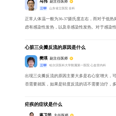
马伟
副主任医师
山东省立医院 全科
正常人体温一般为36-37摄氏度左右，而对于低热
虑有感染性发热，以及非感染性发热。对于感染
现午后低热，盗汗等情况，则考虑存在结核的可
疾病，风湿热以及慢性心力衰竭的患者，也可以表
心脏三尖瓣反流的原因是什么
樊瑛
副主任医师
哈尔滨医科大学附属第一医院 心血管内科
出现三尖瓣反流的原因主要大多是右心室增大，
否需要就医，如果是轻度反流的话不需要治疗，
关不全。具体表现为收缩期血流从右心室反流入
碍。这样一来，右心室负荷增加，代偿而肥厚，严
疟疾的症状是什么
蒋卫民
主任医师