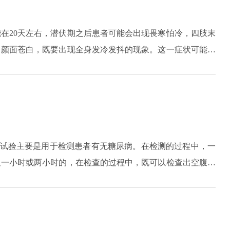
在20天左右，潜伏期之后患者可能会出现畏寒怕冷，四肢末
，颜面苍白，既要出现全身发冷发抖的现象。这一症状可能会
之后就到了发热期，发热期身体温度可达到40度以上，发热期
后，可能就到了出汗期，出汗期会出现全身大汗淋漓的症状，
果没有得到及时的擦汗，体温可能会降到35度。疟疾主要是由
个试验主要是用于检测患者有无糖尿病。在检测的过程中，一
及一小时或两小时的，在检查的过程中，既可以检查出空腹血
超过11.1mmol/L基本可以判断患者有糖尿病。但是检查
次相同的检查，如果经过多次检查之后仍然得到相同的结果，