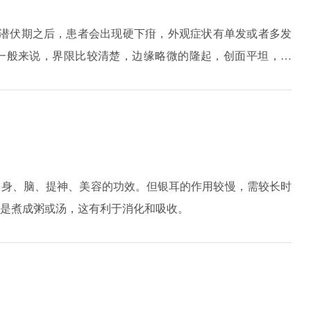
，潜伏期之后，患者会出现硬下疳，外观症状有单发或者多发
一般来说，界限比较清楚，边缘略微的隆起，创面平坦，清
病例会伴有局部淋巴结肿大。如果有高危的行为出现，建议进
治疗，经过积极的治疗可以获得根治。
、身、脑、提神、美容的功效。但银耳的作用较慢，需较长时
是煮成粥或汤，这有利于消化和吸收。