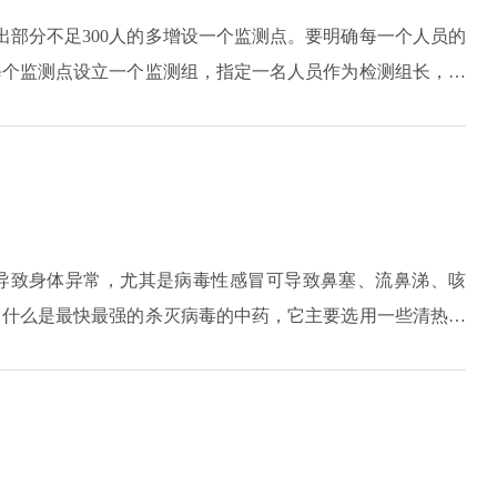
出部分不足300人的多增设一个监测点。要明确每一个人员的
每个监测点设立一个监测组，指定一名人员作为检测组长，配
进出人员进行体温检测，对红外额温仪进行消毒、交接记录填
员佩戴手套及口罩，使用红外额温计对准眼眉之间，距离前额
部衣服遮盖处或者手腕至肘关节衣服遮盖处。
导致身体异常，尤其是病毒性感冒可导致鼻塞、流鼻涕、咳
。什么是最快最强的杀灭病毒的中药，它主要选用一些清热解
蒲黄、鱼腥草、菊花、桑叶、荆芥等药物配伍，服用后能起到
除中草药外，抗病毒药物还可选用一些中成药，如四季青抗病
病毒的杀灭是非常有利的，而选择合适的药物对疾病的控制是