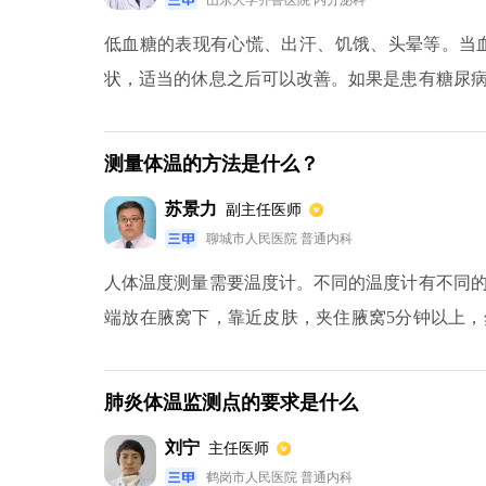
山东大学齐鲁医院 内分泌科
低血糖的表现有心慌、出汗、饥饿、头晕等。当血
状，适当的休息之后可以改善。如果是患有糖尿
或者胰岛细胞增生、胰岛素瘤等原因导致，如果
以免出现低血糖而发生没有预兆的直接昏迷。
测量体温的方法是什么？
苏景力
副主任医师
聊城市人民医院 普通内科
人体温度测量需要温度计。不同的温度计有不同
端放在腋窝下，靠近皮肤，夹住腋窝5分钟以上
温度。额温度计和耳朵温度计都是电子温度计。
可以使用直肠温度计测量直肠温度。
肺炎体温监测点的要求是什么
刘宁
主任医师
鹤岗市人民医院 普通内科