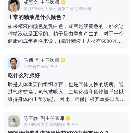
杨惠文
主任医师
喝酒。前列腺患者除了在饮食上要注意之外，还要做
浙江中医药大学附属第二医院 普外科
好预防，治疗的时候一般都以药物治疗为主，晚上可
正常的精液是什么颜色？
以用理疗或温水坐浴的方法促进炎症的治疗，每周可
如果精液的颜色是乳白色，或者是淡黄色的，那么这
以排一次精液，排精液的时候，除了有精液，前列腺
种精液就是正常的。精子是由睾丸产生的，对于一个
液之外，还有发炎的分泌物，不能熬夜，也不能够久
健康的成年男性来说，1毫升精液里大概有6000万到2
坐。
亿左右的精子，活动能力较好的精子占总数的60%，
畸形精子的数量比较低。在正常室温的状态下，活动
马伟
副主任医师
力能够持续3~4个小时左右的时间。
山东省立医院 全科
吃什么对肺好
肺是人体重要的组织器官，也是气体交换的场所。通
过气体交换，氧气被吸入，二氧化碳和废物被呼出以
维持身体的正常功能。 因此，肺保护极其重要日常生
活中肺部吃什么更好？平时不要吃辛辣、生冷、刺激
性食物和油腻、油炸的食物，多吃水果和蔬菜，对肺
陈玉静
副主任医师
部有好处此外，肺热患者可以多吃梨、罗汉果、五花
首都医科大学宣武医院 中医科
果、枇杷等，对肺保护有一定作用。