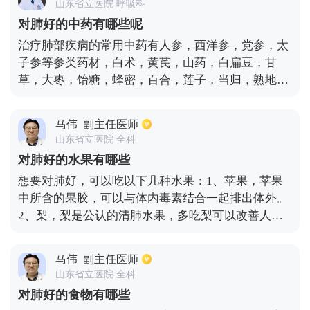
山东省立医院 呼吸科
心肺复苏时，需要先让患者平卧在地面上，并且脱掉
对肺好的中药有哪些呢
上半身的衣服，对心脏进行按压。男性需要按两个乳
治疗肺部疾病的常用中药有人参，西洋参，党参，太
头中间的位置，女性按压胸骨下方1/3处，一分钟按
子参等参类药材，白术，黄芪，山药，白扁豆，甘
压100次，深度在5厘米。之后还需配合人工呼吸，在
草，大枣，饴糖，蜂密，百合，莲子，当归，熟地
进行人工呼吸时，一定要用嘴包住患者的嘴巴，同时
黄，白芍，何首乌，阿胶，炙甘草，龙眼肉，南北沙
需要用手按住患者鼻孔，按压心脏与人工呼吸的频率
参，麦冬，寸冬，石解，玉竹，枸杞子，女贞子，黑
在2:30。
马伟
副主任医师
芝麻，墨旱莲，麻黄根，浮小麦，五味子，乌梅，诃
山东省立医院 全科
子，苦杏仁，苏子，百部，款冬花，枇杷叶，桑白
对肺好的水果有哪些
皮，亭苈子，白果，竹茹等也是肺部疾病药方的常用
想要对肺好，可以吃以下几种水果：1、苹果，苹果
药。大多数对肺有益的中药都有益气养肺、养阴清热
中所含的果胶，可以与体内毒素结合一起排出体外。
养肺、健肺止咳的作用。中医注重辨证施治和整体治
2、梨，梨是公认的清肺水果，多吃梨可以改善人体
疗，对肺的治疗也不例外，临床上常采用2-3味中药
肺功能，有祛痰止咳的功效，对肺和咽喉都有养护作
联合治疗，效果更理想。
用。3、枇杷果，枇杷果中也有生津止渴的功效。
马伟
副主任医师
山东省立医院 全科
对肺好的食物有哪些