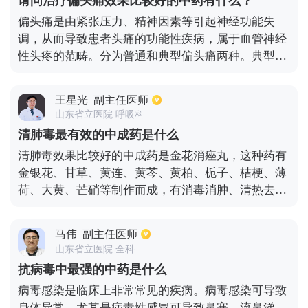
请问治疗偏头痛效果比较好的中药有什么？
偏头痛是由紧张压力、精神因素等引起神经功能失
调，从而导致患者头痛的功能性疾病，属于血管神经
性头疼的范畴。分为普通和典型偏头痛两种。典型偏
头痛头痛的同时多伴有视觉先兆、恶心呕吐，检查无
异常。特效中药治疗偏头痛有特效，如中药中药天麻
王星光
副主任医师
头风宁，此药副作用少，治疗效果佳。若能结合针灸
山东省立医院 呼吸科
进行综合治疗，能够达到更好的效果。患者平时需保
清肺毒最有效的中成药是什么
证充足睡眠、劳逸结合、注意放松，解除对头痛的恐
清肺毒效果比较好的中成药是金花消痤丸，这种药有
惧。
金银花、甘草、黄连、黄芩、黄柏、栀子、桔梗、薄
荷、大黄、芒硝等制作而成，有消毒消肿、清热去火
的功效。
马伟
副主任医师
山东省立医院 全科
抗病毒中最强的中药是什么
病毒感染是临床上非常常见的疾病。病毒感染可导致
身体异常，尤其是病毒性感冒可导致鼻塞、流鼻涕、