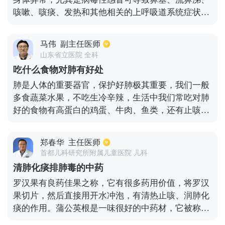
咳嗽、咳痰、发热和其他相关的上呼吸道系统症状。
什么是最快最强的杀灭病毒的中药，它主要选用一些
清热解毒、消炎退烧的药物。临床上经常选用板蓝
马伟
副主任医师
根、蒲黄、鱼腥草、菊花、桑叶、荆芥等药物配伍，
山东省立医院 全科
服用后能起到更好的杀灭病毒的作用，具有很好的抗
吃什么食物对肺有好处
病毒功效除中草药外，抗病毒药物还可选用一些中成
肺是人体的重要器官，保护好肺极其重要，我们一般
药，如四季青抗病毒合剂或抗病毒颗粒等相关中成药
多食蔬菜水果，不吃生冷辛辣，生活中我们常吃对肺
因此，中药对病毒的杀灭是非常有利的，而选择合适
好的食物有高蛋白的鸡蛋、牛肉、鱼类，还有止咳化
的药物对疾病的控制是非常快速有效的。
痰敛肺的水果，如梨、苹果、枇杷等。
郑春华
主任医师
首都儿科研究所附属儿童医院 儿科
清肺化痰排肺毒的中药
罗汉果有良药佳果之称，它有很多药用价值，将罗汉
果切片，然后直接用开水冲泡，有清热止咳、润肺化
痰的作用。蒲公英根是一味很好的中药材，它被称
为“天然抗生素”，有很好的抗菌消炎作用，常喝能改