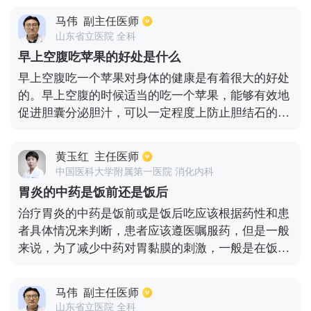
善喉咙不适的症状，对肺炎、咽喉炎都有很好的防治
马伟
副主任医师
作用。其他类似的中药也具有清肺化痰排肺毒的功
山东省立医院 全科
效，服药因遵医嘱。
早上空腹吃苹果的好处是什么
早上空腹吃一个苹果对身体的健康是有着很大的好处
的。早上空腹的时候适当的吃一个苹果，能够有效地
促进胆囊分泌胆汁，可以一定程度上防止胆结石的出
现，而且对胃肠道也能够起到一定的保护效果。苹果
还有着非常不错的降血脂以及降血压的效果，早上空
黄玉红
主任医师
腹吃一个作用效果会更好。苹果是生活当中较为常见
中国医科大学附属第一医院 消化内科
的一种水果，而且脂肪含量比较低，维生素含量却非
胃炎的中药是饭前还是饭后
常的丰富，长期吃苹果更是能够防止高血压之类疾病
治疗胃炎的中药是饭前或是饭后吃应该根据药性和患
的出现。平时可根据身体的实际情况，坚持吃苹果。
者具体情况来判断，患者应该遵医嘱服药，但是一般
来说，为了减少中药对胃黏膜的刺激，一般是在饭后
服用中药，但是温补性的中药因为空腹服用吸收效果
更好，所以建议饭前吃。一旦药物中含有刺激胃的成
马伟
副主任医师
分，医生还是会建议饭后服用，防治刺激胃黏膜导致
山东省立医院 全科