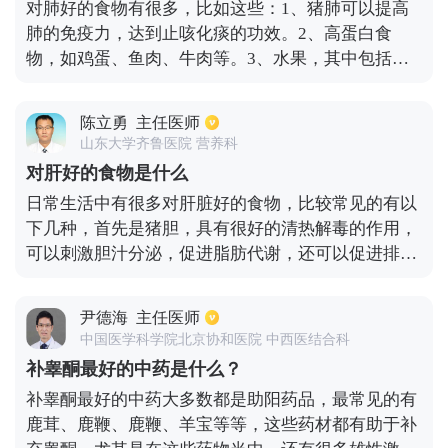
对肺好的食物有很多，比如这些：1、猪肺可以提高
肺的免疫力，达到止咳化痰的功效。2、高蛋白食
物，如鸡蛋、鱼肉、牛肉等。3、水果，其中包括雪
梨、苹果，雪梨本身就有止咳化痰的功效。4、青
菜，多吃纤维化的蔬菜，有清肺的作用，还有枇杷叶
陈立勇
主任医师
和水果茶都可以清肺。
山东大学齐鲁医院 营养科
对肝好的食物是什么
日常生活中有很多对肝脏好的食物，比较常见的有以
下几种，首先是猪胆，具有很好的清热解毒的作用，
可以刺激胆汁分泌，促进脂肪代谢，还可以促进排
便；其次是蜂乳，具有滋阴补肝的作用，从而可以提
高机体免疫力，促进新陈代谢；然后还有一些富含蛋
尹德海
主任医师
白质的食物，比如豆腐、牛奶等，都是可以有清热解
中国医学科学院北京协和医院 中西医结合科
毒、生津润燥等作用；还有就是洋葱，具有很好的杀
补睾酮最好的中药是什么？
菌作用，可以促进毒素排除，对于降低血脂也有一定
补睾酮最好的中药大多数都是助阳药品，最常见的有
的作用。
鹿茸、鹿鞭、鹿鞭、羊宝等等，这些药材都有助于补