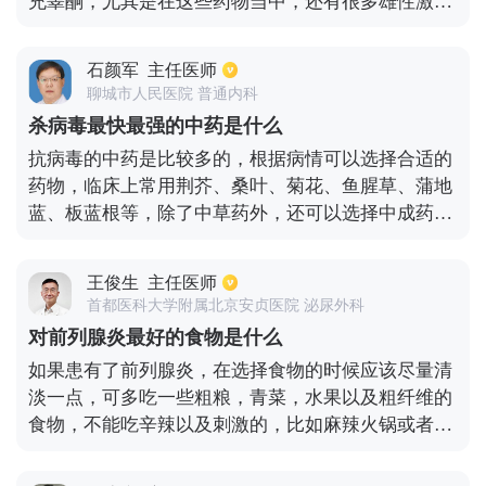
充睾酮，尤其是在这些药物当中，还有很多雄性激
素，可以使男性的性欲变得更强，有效的提高性生活
质量对于辅助治疗阳痿早泄也能够达到一定的效果。
石颜军
主任医师
如果想要补充睾酮最好是在医生的指导下服用药物，
聊城市人民医院 普通内科
避免对人体造成伤害。
杀病毒最快最强的中药是什么
抗病毒的中药是比较多的，根据病情可以选择合适的
药物，临床上常用荆芥、桑叶、菊花、鱼腥草、蒲地
蓝、板蓝根等，除了中草药外，还可以选择中成药，
比如抗病毒颗粒和四季抗病毒合剂，杀灭病毒非常有
好处。
王俊生
主任医师
首都医科大学附属北京安贞医院 泌尿外科
对前列腺炎最好的食物是什么
如果患有了前列腺炎，在选择食物的时候应该尽量清
淡一点，可多吃一些粗粮，青菜，水果以及粗纤维的
食物，不能吃辛辣以及刺激的，比如麻辣火锅或者麻
辣香锅，这些刺激性很强的食物会影响病情的治疗，
会导致前列腺出现充血以及水肿的情况，同时也不要