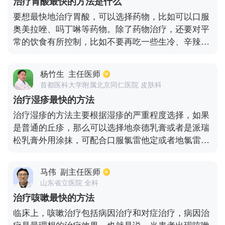
治疗胃酸最快的方法是什么
从自己的病情入手，制定成合理的治疗方案，进行专
要想最快地治疗胃酸，可以选择药物，比如可以口服
业性的治疗，疾病可以在短时间内得到控制。
奥美拉唑、吗丁啉等药物。除了药物治疗，还要对平
常的饮食有所控制，比如不要再吃一些生冷、辛辣的
食物。如果服用药物一段时间还没有产生良好的效
果，可以做一下胃镜检查。胃酸很多的话，不要吃过
杨竹生
主任医师
凉或过热的食物，而且过咸、过油腻的食物也不要
首都医科大学附属北京同仁医院 皮肤科
吃。饮食一定要力求清淡，吃的口味太重会刺激胃酸
治疗湿疹最快的方法
分泌得更多，这会导致患者更加不舒适。平时饮食中
治疗湿疹的方法主要根据湿疹的严重程度选择，如果
可以放一些少量的生姜和胡椒，可以保护胃粘膜。患
是普通的丘疹，那么可以选择地奈德乳膏或者是派瑞
者最主要的就是调节饮食，不要暴饮暴食，应少吃多
松乳膏外用涂抹，可配合口服氯雷他定或者地氯雷他
餐，平时也不能喝酒，不能喝咖啡，少吃甜食。
定等药物治疗。如果口服药物没有效果，可以再次配
合使用第一代抗组胺类的药物，一般可以选择扑尔敏
马伟
副主任医师
或者赛庚啶，当然也是可以配合中成药物治疗，比如
山东省立医院 全科
选择肤痒颗粒或者是消风止痒颗粒。
治疗咳嗽最快的方法
临床上，咳嗽治疗包括病因治疗和对症治疗，病因治