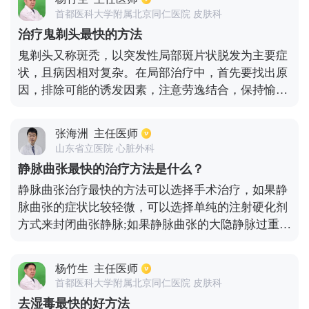
行好转几率，如果去接受正规治疗，治愈率也非常
首都医科大学附属北京同仁医院 皮肤科
高，可以达到95%。因此出现面瘫后要尽快治疗，防
治疗鬼剃头最快的方法
止出现面部长久歪斜、流口水等后遗症。平时要好好
鬼剃头又称斑秃，以突发性局部斑片状脱发为主要症
护理，不要受寒，用药一定要遵医嘱。
状，且病因相对复杂。在局部治疗中，首先要找出原
因，排除可能的诱发因素，注意劳逸结合，保持愉快
的心情。通常采用口服与外用药相结合的方法治疗速
度快。口服药物包括胱氨酸、泛酸钙、维生素B复合
张海洲
主任医师
物、谷维素、秃顶丸、复方甘草酸苷、博之片等；外
山东省立医院 心脏外科
用药物包括米诺地尔溶液、辣椒酊等，以改善局部血
静脉曲张最快的治疗方法是什么？
液循环，促进大脑皮肤充血，促进头发生长。必要时
静脉曲张治疗最快的方法可以选择手术治疗，如果静
可局部注射复方倍他米松，每三至四周一次，坚持三
脉曲张的症状比较轻微，可以选择单纯的注射硬化剂
四次左右。
方式来封闭曲张静脉;如果静脉曲张的大隐静脉过重，
比如有难治性溃疡或者出现了并发症，若有要求大隐
静脉主干剥脱，那么可以采取点式的剥脱方式来治疗
杨竹生
主任医师
静脉曲张，这种方法来治疗创伤并不会有太大，恢复
首都医科大学附属北京同仁医院 皮肤科
的时间比较短，而且可以解决其他并发症。
去湿毒最快的好方法