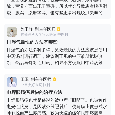
散，营养方面出现了障碍，所以就会导致患者腹痛消
瘦，腹泻，腹胀等等。也有些患者出现脱肛失血的情
况。如果患者脾胃都比较虚弱，在治疗时应该选择服
用香砂六君子、参苓白术散。如果患者有明显的水肿
陈玉静
副主任医师
情况，可以实脾饮。如若有出血的情况，最好服用生
首都医科大学宣武医院 中医科
脉饮合参附汤来同时治疗的。总之在治疗脾虚的时
排湿气最快的方法有哪些
候，一定要辩证才可以正确用药，没有最快的方法。
排湿气的方法多种多样，见效最快的方法应该是使用
在辩证治疗的同时，最好还要多吃一点薏米。
中药汤剂进行调理，建议到正规的中医诊所把脉诊
断，然后再针对性用药。如果不方便服用中药汤剂，
可以选择用中成药进行调理，比如人参健脾丸、参苓
白术散、补中益气丸等，排湿气的功效都不错。此
王卫
副主任医师
外，还可以通过艾灸来排湿气，艾灸主要是针对阴陵
中日友好医院 眼科
泉穴、三阴交穴、阳陵泉穴，每次艾灸的舌尖以半小
电焊眼睛痛最快的治疗方法
时为宜，隔日艾灸一次。如果出现口干舌燥的症状，
电焊眼睛疼也就是俗说的被电焊打眼睛了。也被称作
建议隔两日进行一次。
电光性眼炎，是因紫外线照射后，使角膜上皮形成水
肿剥脱而产生疼痛感。较为快速的缓解眼部疼痛需要