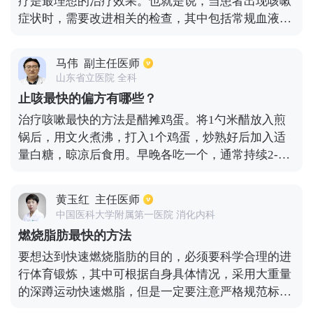
疗是最理想的治疗效果。也就是说，当患者出现咳嗽
症状时，需要改进相关的检查，其中包括常规血液检
查、C-反应蛋白、支原体抗体、病毒抗体、胸片等项
目。评估病原体，并根据不同的病原体采用不同的方
马伟
副主任医师
法。例如，如果患者被细菌感染，需要使用头孢、青
山东省立医院 全科
霉素、阿奇霉素和其他相关抗生素进行治疗。如果患
止咳最快的偏方有哪些？
者感染了病毒，需要使用抗病毒的药物。如果患者感
治疗咳嗽最快的方法是醋摊鸡蛋。将1勺米醋放入煎
染了非典型致病菌，通常使用大环内酯类阿奇霉素和
锅后，用文火煮沸，打入1个鸡蛋，炒熟好后加入适
红霉素等。当然，在治疗时包括使用镇咳药。
量白糖，晾凉后食用。早晚各吃一个，通常持续2-3
天能够缓解咳嗽。也可以用萝卜蜂蜜汤，萝卜，姜，
枣，蜂蜜，5片白萝卜，3片姜，3片枣和30克蜂蜜。
黄玉红
主任医师
用适量的水煮沸3分钟，去除残渣，加入蜂蜜再次煮
中国医科大学附属第一医院 消化内科
沸，在温热时喝，每天1-2次，坚持2-3天。咳嗽后，
燃烧脂肪最快的方法
一定要吃清淡的食物，不要吃鱼虾，要多喝蜂蜜水或
要想达到快速燃烧脂肪的目的，必须要科学合理的进
温开水，注意休息。如果干咳持续时间太长，需要去
行体育锻炼，其中可根据自身具体情况，采用大重量
医院检查是什么原因导致的。
的深蹲运动快速燃脂，但是一定要注意严格规范标准
动作，避免造成身体损伤，这种运动可以更快的燃烧