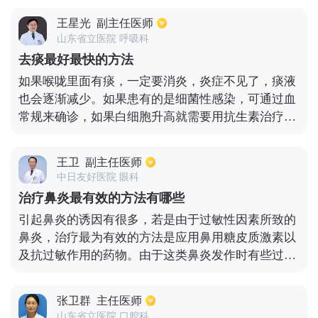
体内更多的脂肪。还有坚持长期的百米短跑，其能够
王星光
副主任医师
较快的消耗体内热量，对燃烧脂肪，促进机体的新陈
山东省立医院 呼吸科
代谢有明显效果。还有游泳锻炼也是较好的燃烧脂肪
去痰最好最快的方法
的运动方式，所以有条件还需要坚持长期的游泳运
如果喉咙里面有痰，一定要消炎，炎症不见了，痰液
动。总之，要经常进行一些有较强运动量的有氧训
也会逐渐减少。如果患有的是细菌性感染，可通过血
练，运动，才能更快消耗体内热量和脂肪。
常规来确诊，如果白细胞升高就需要用抗生素治疗，
对头孢不过敏的话，可以服用头孢拉定胶囊。如果检
查结果显示白细胞没有升高，那么就是患有了病毒感
王卫
副主任医师
染，这时要用抗病毒的药物治疗，四季抗病毒合剂是
中日友好医院 眼科
一个不错的选择。在治疗的时候也要配合使用止咳化
治疗鼻炎最有效的方法有哪些
痰的药物，比如感冒止咳糖浆。
引起鼻炎的诱因有很多，若是由于过敏性因素所致的
鼻炎，治疗最为有效的方法是应用鼻用糖皮质激素以
及抗过敏作用的药物。由于这类鼻炎发作时有些过敏
原无法避免，所以鼻喷剂应用的时间会稍长一些，大
概需要2~3个月左右。这类药物属于局部吸收性药
张卫群
主任医师
物，全身吸收率比较低，所以安全性比较高，如果经
山东省立医院 口腔科