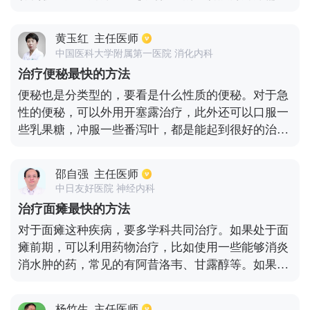
就医，在医生指导下使用止痛作用的滴眼液治疗，但
是因这种滴眼液多含有麻药成分，不能一直使用，当
黄玉红
主任医师
疼痛缓解后要使用人工泪液等，一些滴眼液或眼膏，
中国医科大学附属第一医院 消化内科
以对受伤的角膜上皮进行保护，做止痛抗炎治疗，而
治疗便秘最快的方法
且短时期内要戴墨镜，避免接触强光，可较快的缓解
便秘也是分类型的，要看是什么性质的便秘。对于急
疼痛症状。
性的便秘，可以外用开塞露治疗，此外还可以口服一
些乳果糖，冲服一些番泻叶，都是能起到很好的治疗
作用的。对于慢性的便秘，在药物治疗的基础上，可
以搭配针灸等方式来综合治疗。针灸时一般是需要找
邵自强
主任医师
准穴位才能够有效果的，所以最好是找专业的中医来
中日友好医院 神经内科
针灸。
治疗面瘫最快的方法
对于面瘫这种疾病，要多学科共同治疗。如果处于面
瘫前期，可以利用药物治疗，比如使用一些能够消炎
消水肿的药，常见的有阿昔洛韦、甘露醇等。如果处
于面瘫后期，可以利用红外线照射或者是针灸疗法，
也可以用中药治疗。一般来说周围性面瘫有75%的自
杨竹生
主任医师