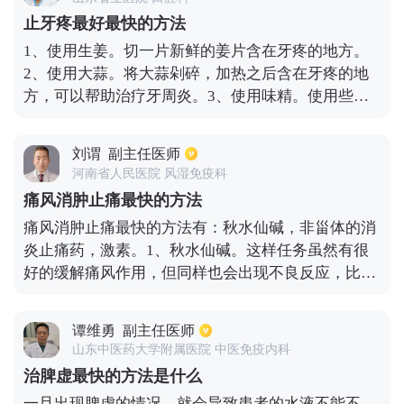
过系统性的治疗效果不佳，则可以选择脱敏疗法。脱
止牙疼最好最快的方法
敏疗法的治疗时间更长，大概需要两年左右，若是由
1、使用生姜。切一片新鲜的姜片含在牙疼的地方。
于非过敏因素所致的鼻炎，以应用鼻喷剂、中药成分
2、使用大蒜。将大蒜剁碎，加热之后含在牙疼的地
胶囊为主，如果疗效不确切，则需要手术治疗。而在
方，可以帮助治疗牙周炎。3、使用味精。使用些许
术后要注意定期复查，坚持鼻腔用药避免复发。
的味精用水融化之后，用这个味精水漱口。4、蜂蜜
治疗。将蜂蜜涂抹在牙疼的位置，很快就能消除疼
刘谓
副主任医师
痛。5、使用红茶或者绿茶。将红茶绿茶做成一个沙
河南省人民医院 风湿免疫科
包，放在牙疼的部位，同时可以促进伤口的恢复。
痛风消肿止痛最快的方法
6、热敷。把毛巾放在热水里浸泡过后，放在牙疼的
痛风消肿止痛最快的方法有：秋水仙碱，非甾体的消
部位。7、按压合谷穴。当出现牙疼的症状的时候，
炎止痛药，激素。1、秋水仙碱。这样任务虽然有很
迅速按压虎口，起码可以缓解一半的疼痛感。
好的缓解痛风作用，但同样也会出现不良反应，比如
在于常见的就是腹泻。2、非甾体的消炎止痛药。比
如双氯芬酸或洛索洛芬钠，对于通风来说都是不错的
谭维勇
副主任医师
药物。3、激素。这种药物可以说是见效最快的激素
山东中医药大学附属医院 中医免疫内科
药物，但同样它的副作用也是极大的，所以最好只在
治脾虚最快的方法是什么
急性期使用。
一旦出现脾虚的情况，就会导致患者的水液不能不