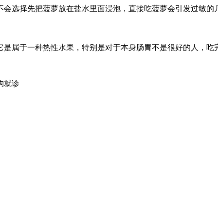
不会选择先把菠萝放在盐水里面浸泡，直接吃菠萝会引发过敏的
它是属于一种热性水果，特别是对于本身肠胃不是很好的人，吃
构就诊