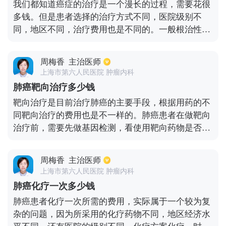
我们都知道癌症的治疗是一个漫长的过程，需要花很
素的用量，还有降糖药物的选择，这样可以算的出来
多钱。但是患者选择的治疗方式不同，医院级别不
每个月的花费。
同，地区不同，治疗费用也是不同的。一般根治性治
疗的费用大概是12000元左右，医保可报销70%，术
后辅助化疗4-6个疗程，初步准备费用大概是40万。
周梅香
主治医师
除此之外乳腺癌如果做放疗，一个疗程大概需要
上海市第六人民医院 肿瘤内科
40000-50000元。乳腺癌还可以和内分泌和靶向药物
肺癌靶向治疗多少钱
治疗，这个治疗是比较漫长的治疗方法，而且费用较
靶向治疗是目前治疗肺癌的主要手段，根据用药的不
高，每个疗程大概需要10000元左右。现在国家政策
同靶向治疗的费用也是不一样的。肺癌患者在做靶向
越来越好，医保报销力度加大，所以患者家庭一般是
治疗前，需要先做基因检测，看使用靶向药物是否会
可以承受的。
引起基因突变。一般肺腺癌患者能使用的靶向药物比
较多，常用的药物有易瑞沙，特罗凯。它们每个疗程
周梅香
主治医师
的费用也差不多，一般特罗凯一天服用1粒，一周7
上海市第六人民医院 肿瘤内科
粒，一个月需要四盒药，也就是说一个月大概需要五
肺癌化疗一次多少钱
千元。现在医保一般可以报销一半左右。除了这两种
肺癌患者化疗一次所需的费用，实际属于一个较为复
药，还可以使用贝伐单抗或克唑替尼等药物，但是这
杂的问题，因为所采用的化疗药物不同，地区经济水
两种药的费用偏贵。另外还可以选择进口或印度仿制