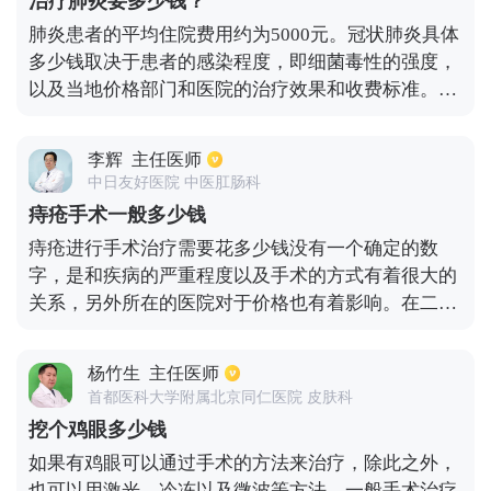
治疗肺炎要多少钱？
结核分枝杆菌感染引起的结核病，即干酪样肺炎，需
肺炎患者的平均住院费用约为5000元。冠状肺炎具体
要花费大约10，000元，因为治疗周期可能达到0.5年
多少钱取决于患者的感染程度，即细菌毒性的强度，
甚至1年以上的时期。
以及当地价格部门和医院的治疗效果和收费标准。住
院治疗的相对价格高于门诊治疗和社区治疗，因为它
还包括床位费、护理费、诊疗费、检查费和其他费
李辉
主任医师
用。但是，住院有医疗保险，会报销很多费用，而社
中日友好医院 中医肛肠科
区只有药物和注射等费用，而且价格相对较低。如果
痔疮手术一般多少钱
是较严重的肺部感染，或建议住院系统治疗，可以更
痔疮进行手术治疗需要花多少钱没有一个确定的数
有效地治疗疾病，防止反复肺炎和不完全治疗引起的
字，是和疾病的严重程度以及手术的方式有着很大的
慢性肺炎。
关系，另外所在的医院对于价格也有着影响。在二级
医院，一般手术是需要5000元左右，如果是微创手术
费用可能是7000元左右。在三级医院价格会稍微贵一
杨竹生
主任医师
点，普通的手术则需要7000元，微创手术则大概在
首都医科大学附属北京同仁医院 皮肤科
9000元左右。对于混合痔手术也需要8000到1万元不
挖个鸡眼多少钱
等，如果是微创手术的话，费用可能会再增加2000
如果有鸡眼可以通过手术的方法来治疗，除此之外，
多，具体根据医院收费情况来决定。
也可以用激光，冷冻以及微波等方法。一般手术治疗