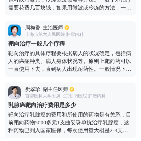
需要花费几百块钱，如果用微波或冷冻的方法，一般
只需要几十到100左右就可以了。但并不是每一种情
况都适合用上述介绍这些方法的，也可以用药物来治
周梅香
主治医师
疗，比如涂抹一些鸡眼软膏或贴鸡眼膏等，这个费用
上海市第六人民医院 肿瘤内科
在几十块钱。等鸡眼彻底从我们体内拔出后，就可以
靶向治疗一般几个疗程
停止使用了。之所以会有鸡眼，大部分都是因为走路
靶向治疗的具体疗程要根据病人的状况确定，包括病
的时候，经常受到挤压和摩擦导致的。患有鸡眼之
人的癌症种类、病人身体状况等。原则上靶向药可以
后，会有很明显的压痛，一定要将鸡眼和跖疣区分
一直使用下去，直到病人出现耐药性。一般情况下，
开，跖疣主要是因为病毒感染导致的，它非常粗糙，
如肺癌的靶向药第一代可以吃6-8个月，少数病人在
容易有黑色的出血点，一般会使用氟尿密啶或者激光
服用10-12个月后才出现耐药，耐药后就要更换第二
来治疗跖疣。
樊翠珍
副主任医师
代或第三代的药物继续治疗。总的来说，传统的化疗
首都医科大学附属北京朝阳医院 肿瘤内科
周期在4-8个周期，只要病情得到控制，可以停药观
乳腺癌靶向治疗费用是多少
察。
靶向治疗乳腺癌的费用和所使用的药物是有关系，目
前靶向药物5000多元1支曲妥珠单抗治疗乳腺癌，这
种药物已列入国家医保，每次使用量大概是2-3支。
具体需要使用多少跟患者的病情还有身体状况来决