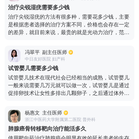
等，所以需要入住Icu监护病房进行住院治疗，而Icu
治疗尖锐湿疣需要多少钱
监护病房的住院费用一天通常需要1万元左右，如果
治疗尖锐湿疣的方法有很多种，需要花多少钱，主要
患者住院时间为半个月或者一个月，则需要十几万元
是根据患者选择的治疗方案不同，价格也会存在一定
甚至几十万元。如果患者选择在普通医院进行治疗，
的差异，就目前来说，最贵的就是光动力治疗，范围
费用有可能会稍微低一些，如果选择在三甲以上医院
越大所需要花费的也就越多。另外选择液氮冷冻，也
进行治疗，费用有可能会比较高。
需要根据皮损部位的大小来确定金额的数目，不同的
冯翠平
副主任医师
地区，不同医院的规模，费用也会存在一定的差距，
中日友好医院 妇产科
正规医院都有一定的收费标准。
试管婴儿需要多少钱
试管婴儿技术在现代社会已经相当的成熟，试管婴儿
一般来说需要几万元就可以做一次，试管婴儿是通过
促排卵技术让女性多排出几颗卵子，之后通过体外受
精培育出胚胎，将胚胎移植到女性的子宫内，并且在
子宫内着床发育，形成胎儿，从而生下宝宝。不同的
杨惠文
主任医师
地区，不同的医院，做试管婴儿的费用存在着比较大
浙江中医药大学附属第二医院 普外科
的差异，一般来说省级医院大约需要五万元左右。试
肺腺癌骨转移靶向治疗能活多久
管婴儿主要适用于有排卵，但是熟练管堵塞，不能正
使用靶向药治疗肺腺癌会明显有效的延长患者的生存