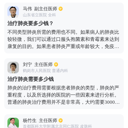
定，每个疗程为三周左右，需要化疗药物配合进行运
马伟
副主任医师
用。其他也有治疗肿瘤的靶向药物，例如尼达尼布，
山东省立医院 全科
但这种药物在国内还没有上市，主要还是用已经进入
治疗肺炎要多少钱？
国家医保的曲妥珠单抗，而且在国内已经上市。
不同类型肺炎所需的费用也不同。如果病人的肺炎比
较轻微，我们可以通过口服头孢菌素和青霉素来达到
康复的目的。如果患者肺炎严重或年龄较大，免疫功
能下降，患者甚至可能患有肺性脑病昏迷，危及生命
的需要更多的钱。如果诊断为肺炎，我们需要根据相
刘宁
主任医师
关的严重程度采取不同的治疗场所。对于轻度肺炎，
鹤岗市人民医院 普通内科
我们可以在家服用口服药物进行治疗。如果肺炎比入
治疗肺炎需要多少钱
院标准严重，我们需要住院治疗。如果病人有并发
肺炎的治疗费用需要根据患者肺炎的类型，肺炎的严
症，需要处理相关的并发症，如低血压，需要吸氧。
重程度，以及所选择的医院的一些因素来进行分析。
如果病人患有呼吸衰竭，我们可以使用无创呼吸机。
普通的肺炎治疗费用并不是非常高，大约需要3000元
如果患者患有二型呼吸衰竭，我们首选无创呼吸机。
至5000元左右，但是患者如果患有重症肺炎费用，有
如果无创寻呼机无效，我们可以考虑有创呼吸机进行
可能需要数万元至十几万元左右。重症肺炎的患者通
治疗。
杨竹生
主任医师
常会出现一些比较致命性的并发症，例如呼吸衰竭
首都医科大学附属北京同仁医院 皮肤科