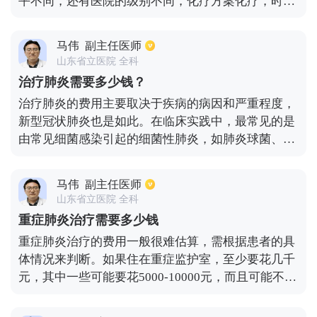
平不同，还有医院的级别不同，化疗方案化疗，时间
药，一般原研进口靶向药费用会高一点，但是药效可
不同等等，都会影响到具体所需费用。比如目前有一
靠。
种新式的靶向治疗，还有新的免疫治疗等化疗方法，
马伟
副主任医师
最贵化疗方案有可能需要五六万元，但也有些较为简
山东省立医院 全科
单的普通化疗可能需要几千元。所以具体的费用是要
治疗肺炎需要多少钱？
结合多种情况，才能得到准确的化疗所需费用。
治疗肺炎的费用主要取决于疾病的病因和严重程度，
新型冠状肺炎也是如此。在临床实践中，最常见的是
由常见细菌感染引起的细菌性肺炎，如肺炎球菌、肺
炎链球菌和克雷伯杆菌。此时一般选用青霉素、阿莫
西林等敏感抗生素，连续治疗约一周即可治愈，费用
马伟
副主任医师
约500-600元。如果是真菌感染引起的肺炎，费用可
山东省立医院 全科
能会增加，因为疗程相对较长，可能达到1-2个月，
重症肺炎治疗需要多少钱
大约需要1-2万元。对于由结核分枝杆菌感染引起的
重症肺炎治疗的费用一般很难估算，需根据患者的具
结核病，即干酪样肺炎，需要花费大约10，000元，
体情况来判断。如果住在重症监护室，至少要花几千
因为治疗周期可能达到0.5年甚至1年以上。
元，其中一些可能要花5000-10000元，而且可能不使
用非常先进的设备。如果需要呼吸机、血液透析、体
外膜肺，这些都是几万元。如果不需要这些，纯药物