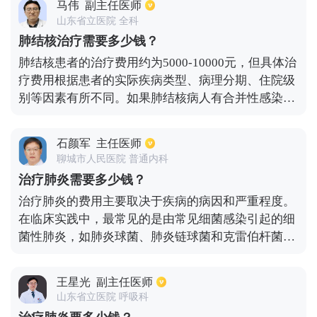
马伟
副主任医师
比普通病房贵得多。通常是几千元到一万元。情况不
山东省立医院 全科
同，价格也不同，所以很难做出具体的价格估计。
肺结核治疗需要多少钱？
肺结核患者的治疗费用约为5000-10000元，但具体治
疗费用根据患者的实际疾病类型、病理分期、住院级
别等因素有所不同。如果肺结核病人有合并性感染或
心肺衰竭，由于治疗难度的增加，治疗费用也会相应
增加。肺结核病人的治疗费用主要包括检测费用、药
石颜军
主任医师
品费用、住院费用等项目。检测费用主要包括痰结核
聊城市人民医院 普通内科
菌培养、血检、影像检查等。大约费用是2000-3000
治疗肺炎需要多少钱？
元。药物治疗费用通常由抗结核菌、保肝药物、糖皮
治疗肺炎的费用主要取决于疾病的病因和严重程度。
质激素药物等组成。抗结核疗程一般需要持续治疗6
在临床实践中，最常见的是由常见细菌感染引起的细
个月以上，费用约3000-4000元。具体治疗费用建议
菌性肺炎，如肺炎球菌、肺炎链球菌和克雷伯杆菌。
可咨询主治医生。
此时一般选用青霉素、阿莫西林等敏感抗生素，连续
治疗约一周能够治愈，费用约500-600元。如果是真
王星光
副主任医师
菌感染引起的肺炎，费用可能会增加，因为疗程相对
山东省立医院 呼吸科
较长，可能达到1-2个月，大约需要1-2万元。对于由