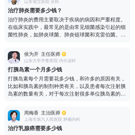
山东省立医院 全科
行报销，以进口的易瑞沙靶向药为例，使用一个月大
治疗肺炎需要多少钱？
约需要在3000元左右，通过医保报销后，自己所负担
治疗肺炎的费用主要取决于疾病的病因和严重程度。
的可能在千元左右。
在临床实践中，最常见的是由常见细菌感染引起的细
菌性肺炎，如肺炎球菌、肺炎链球菌和克雷伯菌。此
时一般选用青霉素、阿莫西林等敏感抗生素，连续治
疗约一周即可治愈，费用约500-600元。如果是真菌
侯为开
主任医师
感染引起的肺炎，费用可能会增加，因为疗程相对较
山东大学齐鲁医院 内分泌科
长，可能达到1-2个月，大约需要1-2万元。对于由结
打胰岛素一个月多少钱
核分枝杆菌感染引起的结核病，即干酪样肺炎，大约
打胰岛素每个月需要花多少钱，和许多的原因有关，
需要花费10，000元，因为治疗周期可能达到0.5年甚
比如和胰岛素的制剂种类有关，以及患者每次注射胰
至1年以上。
岛素的数量有关，对于每次注射很多单位胰岛素的患
者来说，每个月的花销是比较大的，还和注射胰岛素
的耗材有关，比如胰岛素针头；对于自行监测血糖的
周梅香
主治医师
患者，还有血糖试纸，也是一笔不小的开支；所以打
上海市第六人民医院 肿瘤内科
胰岛素的花费，需要个人情况而定，还要选择合适的
治疗乳腺癌需要多少钱
胰岛素，然后密切监测血糖，根据血糖情况调整胰岛