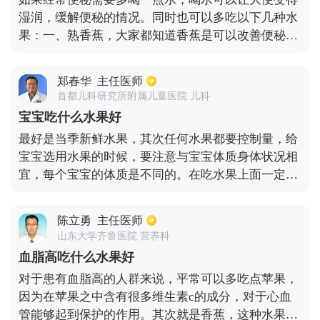
湿润，缓解便秘的情况。同时也可以多吃以下几种水
果：一、熟香蕉，大家都知道香蕉是可以改善便秘
的，但一定要吃熟香蕉，现在有很多香蕉都是生的，
生香蕉里面的膳食纤维特别少，而且果糖也很少，不
郑春华
主任医师
会帮助我们缓解便秘，有可能会加重。二、火龙果里
首都儿科研究所附属儿童医院 儿科
面含有很多低聚糖，通便效果非常的好。三、西瓜也
宝宝吃什么水果好
含有充足的水分，可以促进排便。四、南瓜、山芋、
最好是当季新鲜水果，其次任何水果都要控制量，给
百香果、柚子等，在便秘的时候，都是通便佳品。
宝宝选用水果的时候，要注意与宝宝体质身体状况相
宜，每个宝宝的体质是不同的。在吃水果上面一定要
注意，不同体质的宝宝应该根据他们的体质和身体状
况选择水果。不同体质的宝宝吃的水果如下，芒果、
陈立勇
主任医师
香蕉、猕猴桃、梨、西瓜、香蕉、甘蔗、柚子等寒性
山东大学齐鲁医院 营养科
水果，更适合热性体质的宝宝食用。夏天的水果一般
血脂高吃什么水果好
都是寒凉性的吃了容易上火和脾虚的功能不佳，寒性
对于患有血脂高的人群来说，平常可以多吃点苹果，
体质的宝宝应该要少吃。荔枝、龙眼、桃子、杏子则
因为在苹果之中含有很多维生素c的成分，对于心血
属热性水果，容易上火的宝宝不能多吃。
管能够起到保护的作用。其次就是香蕉，这种水果具