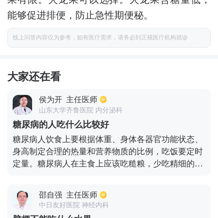
能够促进排便，防止急性期便秘。
线上问答内容仅为参考，如有医疗需求，请务必到正规医疗机构就诊
大家还在看
侯为开
主任医师
山东大学齐鲁医院 内分泌科
糖尿病的人吃什么比较好
糖尿病人饮食上要根据体重、身体各器官功能状态、
身高制定合理的热量和营养物质的比例，吃饭要定时
定量。糖尿病人在主食上应该吃糙粮，少吃精细的谷
类食物，少吃死面的食物比如：拉面、水饺等等。在
蛋白质方面可以适当进食一些鸡蛋、牛奶、瘦肉，如
邵自强
主任医师
果患者肾功能没有什么问题可以吃一些含有植物蛋白
中日友好医院 神经内科
的食物比如豆腐以及其他的豆制品。多吃新鲜的蔬