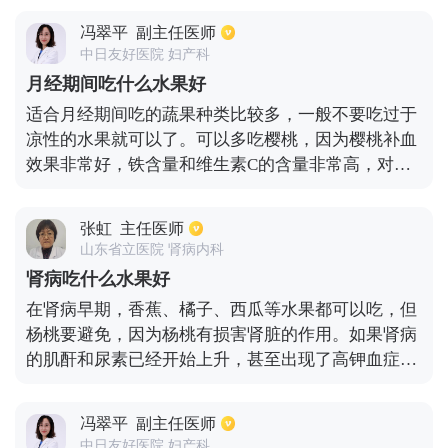
低于7.5%。可以吃水果。吃水果最好在两餐之间，一
冯翠平
副主任医师
般在上午10点和下午3-4点左右，可以预防低血糖和
中日友好医院 妇产科
避免高血糖。
月经期间吃什么水果好
适合月经期间吃的蔬果种类比较多，一般不要吃过于
凉性的水果就可以了。可以多吃樱桃，因为樱桃补血
效果非常好，铁含量和维生素C的含量非常高，对预
防和缓解缺铁性贫血有一定帮助；经期也可以适当吃
一些榴莲，因为榴莲属性温热，对经量和周期都不会
张虹
主任医师
有影响，也不会引起痛经；苹果的维生素C和膳食纤
山东省立医院 肾病内科
维含量很高，经期吃苹果，能起到提高免疫力以及淡
肾病吃什么水果好
化色斑的功效。
在肾病早期，香蕉、橘子、西瓜等水果都可以吃，但
杨桃要避免，因为杨桃有损害肾脏的作用。如果肾病
的肌酐和尿素已经开始上升，甚至出现了高钾血症，
那含钾比较高的水果尽量不要吃，如橘子、香蕉、菠
萝等。平时可以吃苹果、梨、西瓜，这些具有一定的
冯翠平
副主任医师
利尿作用，有助于保护肾脏或维持肾功能稳定，降低
中日友好医院 妇产科