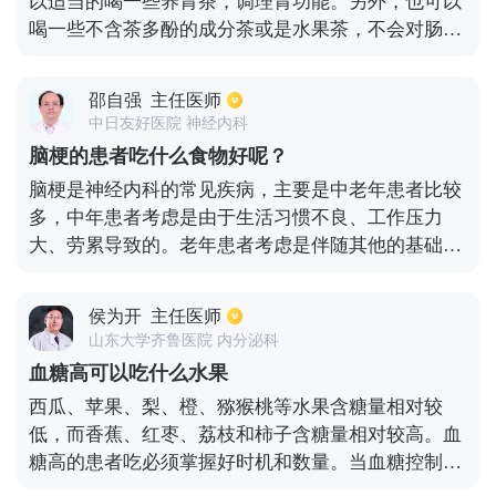
以适当的喝一些养胃茶，调理胃功能。另外，也可以
喝一些不含茶多酚的成分茶或是水果茶，不会对肠胃
造成过大的伤害。其他种类的茶叶，肠胃不好的病人
是不建议喝的。因为饮茶对胃粘膜可能会造成刺激，
邵自强
主任医师
导致胃部不适的症状进一步加重。生活中，肠胃不好
中日友好医院 神经内科
的人群还要注意饮食，辛辣刺激性食物尽量不要吃。
脑梗的患者吃什么食物好呢？
脑梗是神经内科的常见疾病，主要是中老年患者比较
多，中年患者考虑是由于生活习惯不良、工作压力
大、劳累导致的。老年患者考虑是伴随其他的基础疾
病导致的，比如血糖、血压等情况引起的动脉粥样硬
化，形成斑块导致使血小板凝聚，从而引起栓塞。所
侯为开
主任医师
以要注意饮食习惯，应该以清淡易消化饮食为主；予
山东大学齐鲁医院 内分泌科
以低盐低脂饮食，避免辛辣刺激以及油腻的饮食。
血糖高可以吃什么水果
西瓜、苹果、梨、橙、猕猴桃等水果含糖量相对较
低，而香蕉、红枣、荔枝和柿子含糖量相对较高。血
糖高的患者吃必须掌握好时机和数量。当血糖控制稳
定时，餐后两小时血糖低于8摩尔/升，糖化血红蛋白