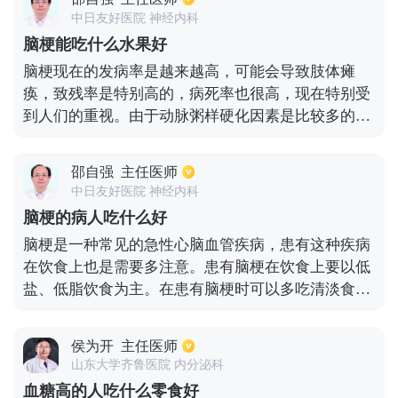
高血脂的患者，可以适当吃山楂，在降低血脂方面有
中日友好医院 神经内科
一定的功效。对于高血压患者来说，就可以多吃含钾
脑梗能吃什么水果好
高的水果，比如香蕉、橘子等，有利于血压的控制。
脑梗现在的发病率是越来越高，可能会导致肢体瘫
对于冠心病的患者来说，也是需要少吃水果的，否则
痪，致残率是特别高的，病死率也很高，现在特别受
就会加快动脉斑块的形成，从而促使动脉粥样硬化，
到人们的重视。由于动脉粥样硬化因素是比较多的，
加重病情发展，如果吃水果的话也要选择富含维生素
还可能会有心房颤动。动脉粥样化和高血压。血脂升
C的水果，比如柠檬、柑橘类，有一定的抗动脉粥样
高等都有一定的关系，建议有糖尿病的话，是不要吃
硬化作用。
邵自强
主任医师
糖分比较高的食物的，如果没糖尿病，有其他的疾
中日友好医院 神经内科
病，可以吃一些新鲜的蔬菜，或者是苹果橘子，还可
脑梗的病人吃什么好
以吃一些火龙果等。但是菠萝和芒果类型的水果容易
脑梗是一种常见的急性心脑血管疾病，患有这种疾病
上火，建议少吃。
在饮食上也是需要多注意。患有脑梗在饮食上要以低
盐、低脂饮食为主。在患有脑梗时可以多吃清淡食
物，在主食上可以多吃粗粮，如燕麦、玉米还有其它
杂粮食物等。对于蔬菜类食物应该选择新鲜绿色的蔬
侯为开
主任医师
菜，如韭菜、芹菜等粗纤维类的食物，这样些食物可
山东大学齐鲁医院 内分泌科
以促进肠道蠕动，对预防便秘有很好的帮助，还可以
血糖高的人吃什么零食好