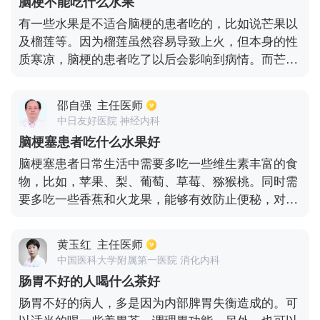
脑梗不能吃什么水果
菜，一般不限量，应该以绿色蔬菜为主，每天进食一
有一些水果是不适合脑梗的患者吃的，比如说芒果以
斤左右即可，对于脂肪类的食物应该少进食。
及榴莲等。因为榴莲虽然容易导致上火，但本身的性
质寒凉，脑梗的患者吃了以后会影响到病情。而芒果
是一种容易引发过敏的水果，如果患者属于过敏体质
的话，吃了芒果以后是很容易会引起过敏性哮喘或者
邵自强
主任医师
是过敏性鼻炎之类的疾病的。脑梗的患者应该注意多
中日友好医院 神经内科
吃一些蔬菜，平常要尽可能吃清淡的食物。不能够吃
脑梗塞患者吃什么水果好
韭菜，花椒，姜之类的具有刺激性的食物，也要注意
脑梗塞患者日常生活中需要多吃一些维生素丰富的食
戒烟戒酒。
物，比如，苹果、梨、葡萄、草莓、猕猴桃。同时需
要多吃一些香蕉和火龙果，能够有效防止便秘，对脑
梗塞有很好改善作用。富含膳食纤维的食物也需要多
吃一些，芹菜、韭菜、南瓜等都可以适当多吃，患者
黄玉红
主任医师
需要尽量避免油腻、油炸、过咸和刺激性食物，需要
中国医科大学附属第一医院 消化内科
保持良好的生活习惯，控制好血压、血糖、血脂，能
肠胃不好的人喝什么茶好
够有效的预防脑梗塞发作。
肠胃不好的病人，多是因为内部脾胃失衡造成的。可