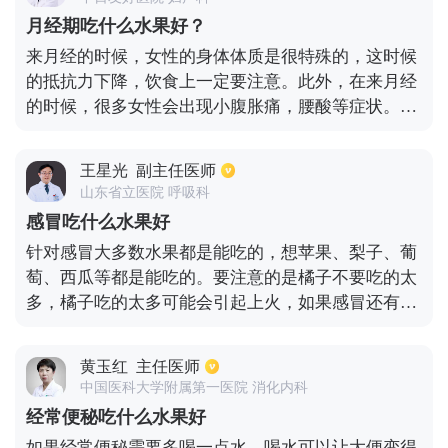
肌酐。同时，饮食上要注意低盐、低脂、优质低蛋
月经期吃什么水果好？
白，每日吃盐量不要超过6克，肉、蛋、奶每天尽量
来月经的时候，女性的身体体质是很特殊的，这时候
少吃，以免高蛋白对肾脏造成负担。
的抵抗力下降，饮食上一定要注意。此外，在来月经
的时候，很多女性会出现小腹胀痛，腰酸等症状。在
吃水果的时候，最好可以吃常温的水果，苹果性温
和，但是有收涩的作用，因此最好不要吃。此外，梨
王星光
副主任医师
和西瓜偏寒，来月经的时候也不能吃。桂圆和龙眼肉
山东省立医院 呼吸科
性偏温，对女性来讲，在月经期间可以适当的吃一些
感冒吃什么水果好
这类型的水果。
针对感冒大多数水果都是能吃的，想苹果、梨子、葡
萄、西瓜等都是能吃的。要注意的是橘子不要吃的太
多，橘子吃的太多可能会引起上火，如果感冒还有发
烧的症状，吃橘子可能会影响到体温的下降。除吃水
果之外，饮食上还要注意补充蔬菜，碳水化合物能够
黄玉红
主任医师
直接的补充能量要适量摄入，感冒时多补充果蔬可以
中国医科大学附属第一医院 消化内科
摄入丰富的维生素和纤维，能够提高身体免疫力增强
经常便秘吃什么水果好
胃肠道功能。
如果经常便秘需要多喝一点水，喝水可以让大便变得