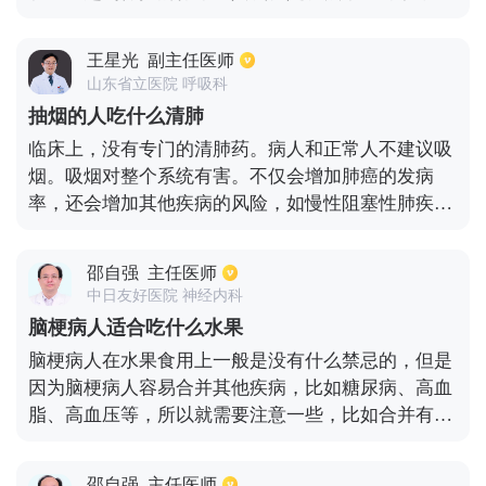
有丰富的营养，不仅可以清热润肺，还能达到清肠胃
治疗便秘的作用。另外橘子，由于在橘子中有很多的
王星光
副主任医师
营养成分，对于降低血脂会有很好的效果，在一定的
山东省立医院 呼吸科
程度上还能避免动脉粥样硬化。或者吃点西瓜，里面
抽烟的人吃什么清肺
包含了很多的果糖，葡萄糖等成分，具有生津止渴等
临床上，没有专门的清肺药。病人和正常人不建议吸
作用。就是要注意不能多吃，每天只需要吃一样就
烟。吸烟对整个系统有害。不仅会增加肺癌的发病
好。
率，还会增加其他疾病的风险，如慢性阻塞性肺疾
病、慢性阻塞性肺气肿或慢性支气管炎等。因咳嗽、
哮喘等而大大增加。它还会损害全身血管，导致全身
邵自强
主任医师
动脉粥样硬化。如果冠心病可以在心脏中表现出来，
中日友好医院 神经内科
那么在严重的情况下会出现心肌梗塞等危急情况。如
脑梗病人适合吃什么水果
果发生脑动脉粥样硬化，就会发生脑梗塞，导致中
脑梗病人在水果食用上一般是没有什么禁忌的，但是
风、偏瘫等。如果动脉粥样硬化发生在其他部位，可
因为脑梗病人容易合并其他疾病，比如糖尿病、高血
能会导致手脚局部瘫痪，在严重的情况下，严重的情
脂、高血压等，所以就需要注意一些，比如合并有糖
况如外周肢体缺血、泛白、发黑等。
尿病的患者，需要少吃含糖高的水果，比如荔枝、西
瓜等，会引起血糖的波动，不利于血糖的控制。对于
邵自强
主任医师