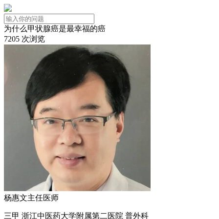
为什么甲状腺癌是最幸福的癌
7205 次浏览
杨惠文
主任医师
三甲
浙江中医药大学附属第二医院 普外科