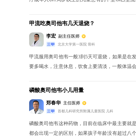
型疾病。针对这种药物治疗使用过程中也可能会
会导致患者出现一些胃肠道异常反应的副作用，
甲流吃奥司他韦几天退烧？
失眠、头晕等副作用。另外有些报道说使用这种
李宏
副主任医师
例会出现过敏反应，皮疹、红斑等。还有一些可
北京大学第一医院 骨科
能会导致病人在服用奥司他韦颗粒后出现血管性
甲流服用奥司他韦一般3到5天可退烧，如果是在
发现在用药过程中出现异常副作用时，一定要注
要多喝水，注意休息，饮食上要清淡，一般体温
成分过敏，就要禁止使用本药物。
病毒，属于比较常见的流感病毒。甲流最主要的亚型
磷酸奥司他韦小儿用量
郑春华
主任医师
首都儿科研究所附属儿童医院 儿科
磷酸奥司他韦这种药物，目前在临床中最主要就
都会出现一定的区别，如果孩子年龄没有超过八个月