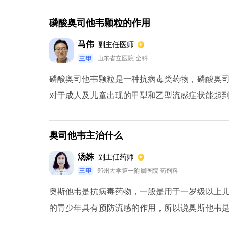
乳期的女性还要避免用药，以免引发不良后果。
磷酸奥司他韦颗粒的作用
现恶心、呕吐等不良反应。
马伟
副主任医师
山东省立医院 全科
磷酸奥司他韦颗粒是一种抗病毒类药物，磷酸奥
对于成人及儿童出现的甲型和乙型流感症状能起
甲型和乙型流感的发生。当患者出现流感症状后
后的一天半时间内服药会起到不错的治疗效果。
奥司他韦主治什么
患者，尤其是一岁以下的儿童要避免使用这类药物
汤姝
副主任药师
郑州大学第一附属医院 药剂科
奥斯他韦是抗病毒药物，一般是用于一岁级以上儿
的青少年具有预防流感的作用，所以说奥斯他韦
上有着一定的限制。另外在服用该药物时，应在