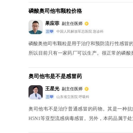
时，可能会出现一些不良反应，比如过敏和舌头
磷酸奥司他韦颗粒价格
停药。
果应菲
副主任医师
中国人民解放军总医院 急诊科
磷酸奥他司韦颗粒是用于治疗和预防流行性感冒
所以目前只有一家药厂可以生产。很正常的磷酸
克，一般售价为48.88元。随着国家医改形势大
性，所以13岁以下的孩子服用时需要根据体重计
奥司他韦是不是感冒药
王星光
副主任医师
山东省立医院 呼吸科
奥司他韦不是治疗普通感冒的药物。其是一种抗
H5N1等亚型流感病毒感冒。另外，本药品属于
剂量、用法、及服用时间应遵医嘱。奥司他韦和