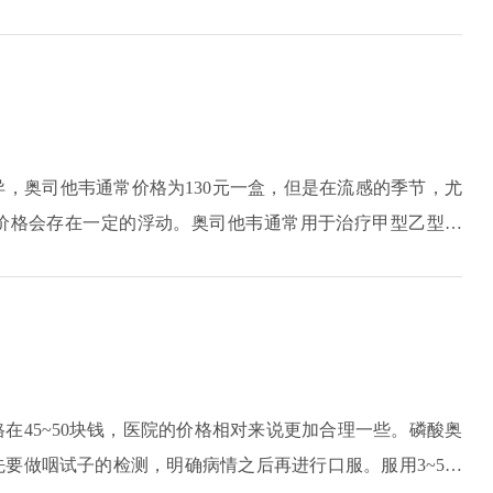
开药。体重小于15kg的孩子，每次只能服用30mg的药物，
大于40kg的孩子，每次吃75mg，以上不同重量的孩子服药次数都
，奥司他韦通常价格为130元一盒，但是在流感的季节，尤
价格会存在一定的浮动。奥司他韦通常用于治疗甲型乙型流
据目前比较少，除此之外成年人以及13岁以上的青少年，也
成人通常一天两次，一次75毫克，儿童则需要根据公斤和体
在45~50块钱，医院的价格相对来说更加合理一些。磷酸奥
要做咽试子的检测，明确病情之后再进行口服。服用3~5天