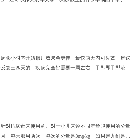
给患者产生一定副作用。目前对于这种药物常见的副作用就是
如恶心、呕吐，此外在使用这种药物时还可能会导致患者出现
药物时的副作用，还会导致患者产生一些皮肤反应，如少数病
能会导致病人出现肝功异常的现象，如转氨酶的升高，还有可
水肿，或诱发支气管痉挛、喉部水肿、面部水肿等副作用。当
发病48小时内开始服用效果会更佳，最快两天内可见效。建议
意停止用药，另外还需要注意的是，如果对这种药物中所含的
会反复三四天的，疾病完全好需要一周左右。甲型即甲型流感
被称为禽流感，其中H1、H5、H7为高危种类。
是针对抗病毒来使用的。对于小儿来说不同年龄段使用的分量
，每天服用两次，每次的分量是3mg/kg。如果是九到是十