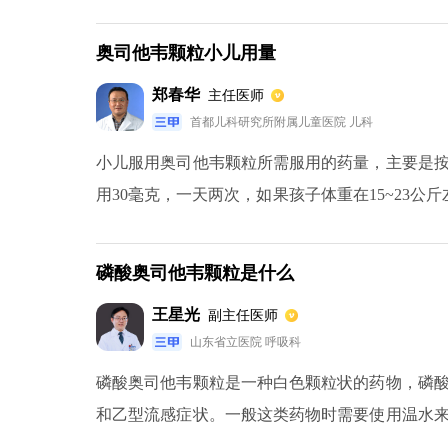
的磷酸奥司他韦颗粒后，患者的不适症状会得到
慌等，应该立即到医院就医。
奥司他韦颗粒小儿用量
郑春华
主任医师
首都儿科研究所附属儿童医院 儿科
小儿服用奥司他韦颗粒所需服用的药量，主要是按
用30毫克，一天两次，如果孩子体重在15~23公斤
左右，一次需要60毫克，一天两次，对于40公斤
磷酸奥司他韦颗粒是什么
王星光
副主任医师
山东省立医院 呼吸科
磷酸奥司他韦颗粒是一种白色颗粒状的药物，磷
和乙型流感症状。一般这类药物时需要使用温水
体的防寒保暖工作，避免身体再次遭受风寒的刺