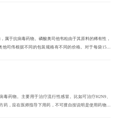
肿胀以及体温异常，出现这些症状都应当及时告知医生，立即
的，属于抗病毒药物。磷酸奥司他韦粒由于其原料的稀有性，
奥他司伟根据不同的包装规格有不同的价格。对于每袋15毫
好，现在医院的药物都是零加价。由于磷酸奥司他韦颗粒的特殊
算用量。
病毒药物。主要用于治疗流行性感冒。比如可治疗H2N9、
处方药，应在医师指导下用药，不可擅自按说明是使用药物，
其他的药物有相互作用影响，所以若是治疗期间服用其他药