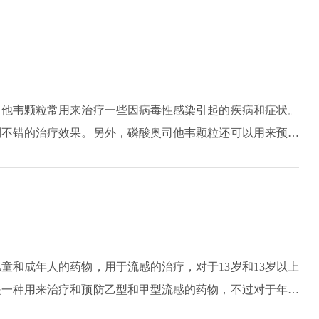
患者还需要严格按照医嘱用药，切记不可以过量服药，避免出
司他韦颗粒常用来治疗一些因病毒性感染引起的疾病和症状。
到不错的治疗效果。另外，磷酸奥司他韦颗粒还可以用来预防
，就可以在医生的指导下使用这类药物，一般患者在出现症状
不过需要注意的是，磷酸奥司他韦颗粒不适合年龄过小的儿童
。
童和成年人的药物，用于流感的治疗，对于13岁和13岁以上
是一种用来治疗和预防乙型和甲型流感的药物，不过对于年龄
饭前饭后，不能和食物共同服用。而且有些患者在服用药物