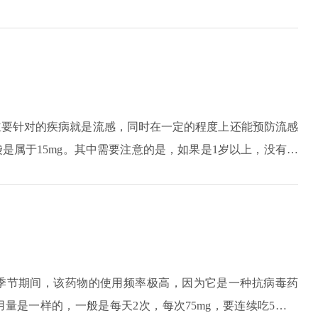
5mg/Kg。当然要是宝宝已经超过了一周岁，可是体重控制在
分量只要达到30mg即可。如果宝宝的体重控制在十五公斤到
分量是45mg，通常都是连续服用五天时间。
主要针对的疾病就是流感，同时在一定的程度上还能预防流感
是属于15mg。其中需要注意的是，如果是1岁以上，没有超
确定，如果体重没有超过30公斤，每次服用两袋即可。如果孩
三袋。如果超过13岁，或者是属于成年人，每次服用的分量都
季节期间，该药物的使用频率极高，因为它是一种抗病毒药
量是一样的，一般是每天2次，每次75mg，要连续吃5天的