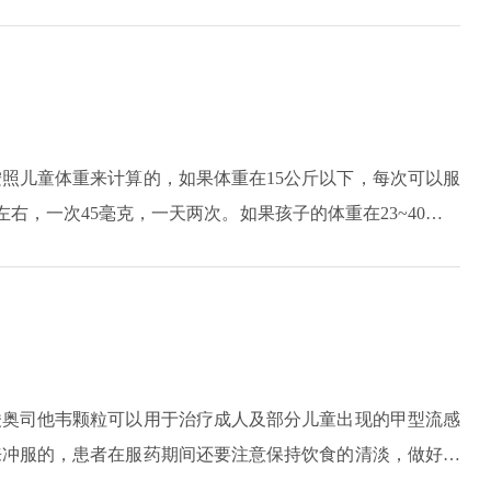
很大的缓解。用药期间，如果患者出现高热不退、伴随胸闷心
照儿童体重来计算的，如果体重在15公斤以下，每次可以服
左右，一次45毫克，一天两次。如果孩子的体重在23~40公斤
以上的儿童每次75毫克，一天两次。
酸奥司他韦颗粒可以用于治疗成人及部分儿童出现的甲型流感
来冲服的，患者在服药期间还要注意保持饮食的清淡，做好身
激，还要避免近视辛辣刺激的食物。另外，处于妊娠期间合哺