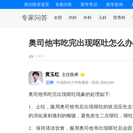
医问医答首页
专家问答
医学常识
医学咨询
专家问答
全部
内科
外科
儿科
营养科
奥司他韦吃完出现呕吐怎么办
13914
黄玉红
主任医师
中国医科大学附属第一医院 消化内科
奥司他韦吃完出现呕吐现象的处理如下:
1、止吐，服用奥司他韦后出现呕吐的状况应先
的消化液刺激到的喉咙，避免发生二次呕吐，呕吐
2、保持清淡饮食，服用奥司他韦出现呕吐后会