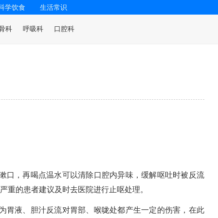
科学饮食
生活常识
骨科
呼吸科
口腔科
去漱口，再喝点温水可以清除口腔内异味，缓解呕吐时被反流
严重的患者建议及时去医院进行止呕处理。
因为胃液、胆汁反流对胃部、喉咙处都产生一定的伤害，在此