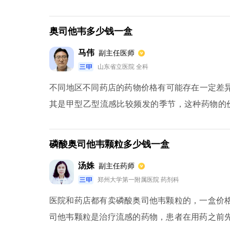
药。如果是1岁以上的孩子，就要根据他们的重量来
而体重是23-40kg的孩子，每次吃60mg，体重
奥司他韦多少钱一盒
是一样的，每天2次，服用时间一般也是5天。
马伟
副主任医师
山东省立医院 全科
不同地区不同药店的药物价格有可能存在一定差异
其是甲型乙型流感比较频发的季节，这种药物的
感，主要适用于甲型流感，对于乙型流感的临床数
可以服用奥司他韦来进行甲型和乙型流感的预防，
磷酸奥司他韦颗粒多少钱一盒
重来进行计算服用量。
汤姝
副主任药师
郑州大学第一附属医院 药剂科
医院和药店都有卖磷酸奥司他韦颗粒的，一盒价格
司他韦颗粒是治疗流感的药物，患者在用药之前先