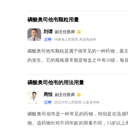
一个月的宝宝，每天服用两次，每次的分量就是3.
十五公斤以下，每天同样是服用两次，就是每次的
磷酸奥司他韦颗粒用量
二十三公斤这个范围之中，每天服用两次，每次的
刘谓
副主任医师
河南省人民医院 风湿免疫科
磷酸奥司他韦颗粒是属于很常见的一种药物，最
的发生。它的规格通常都是每盒之中有10袋，每袋
过13岁的孩子，使用的分量应该根据孩子体重来
子体重处于15到23公斤之间，每次服用的分量是
磷酸奥司他韦的用法用量
是一袋，需要连续服用七天的时间。
周恒
副主任医师
武汉大学人民医院 心血管内科
磷酸奥司他韦是一种常见的药物，特别是在流感
物。该药物针对不同年龄的用量不同，13岁以上用